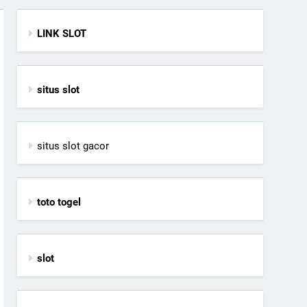
LINK SLOT
situs slot
situs slot gacor
toto togel
slot