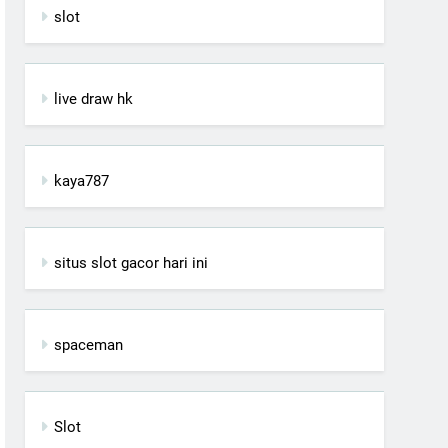
slot
live draw hk
kaya787
situs slot gacor hari ini
spaceman
Slot