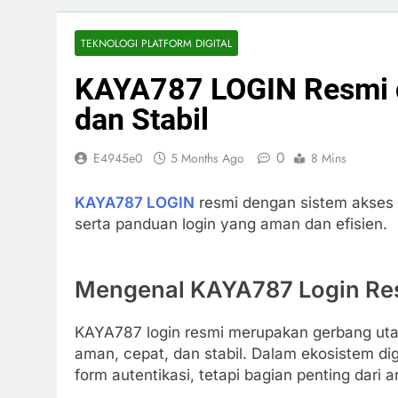
TEKNOLOGI PLATFORM DIGITAL
KAYA787 LOGIN Resmi 
dan Stabil
0
E4945e0
5 Months Ago
8 Mins
KAYA787 LOGIN
resmi dengan sistem akses c
serta panduan login yang aman dan efisien.
Mengenal KAYA787 Login Re
KAYA787 login resmi merupakan gerbang ut
aman, cepat, dan stabil. Dalam ekosistem di
form autentikasi, tetapi bagian penting dar