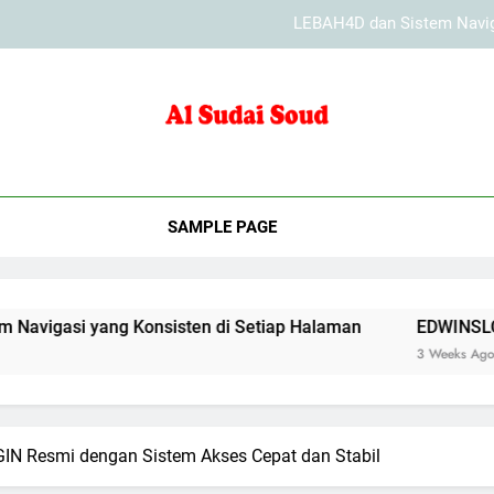
LEBAH4D dan Sistem Navig
EDWINSLOT dengan Sistem Responsif 
LEBAH4D dengan Sistem Responsif 
Sudai Soud
EDWINSLOT dengan A
roma Elegan Dari Parfum Dan Minyak Wangi Al Sudais Oud. K
LEBAH4D dan Sistem Navig
SAMPLE PAGE
EDWINSLOT dengan Sistem Responsif 
LEBAH4D dengan Sistem Responsif 
ang Konsisten di Setiap Halaman
EDWINSLOT dengan Si
3 Weeks Ago
IN Resmi dengan Sistem Akses Cepat dan Stabil