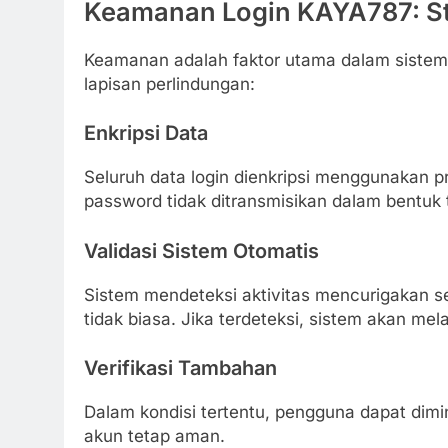
Keamanan Login KAYA787: St
Keamanan adalah faktor utama dalam sistem
lapisan perlindungan:
Enkripsi Data
Seluruh data login dienkripsi menggunakan 
password tidak ditransmisikan dalam bentuk 
Validasi Sistem Otomatis
Sistem mendeteksi aktivitas mencurigakan sep
tidak biasa. Jika terdeteksi, sistem akan m
Verifikasi Tambahan
Dalam kondisi tertentu, pengguna dapat dim
akun tetap aman.