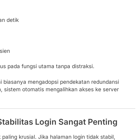
an detik
sien
s pada fungsi utama tanpa distraksi.
 ini biasanya mengadopsi pendekatan redundansi
, sistem otomatis mengalihkan akses ke server
Stabilitas Login Sangat Penting
 paling krusial. Jika halaman login tidak stabil,