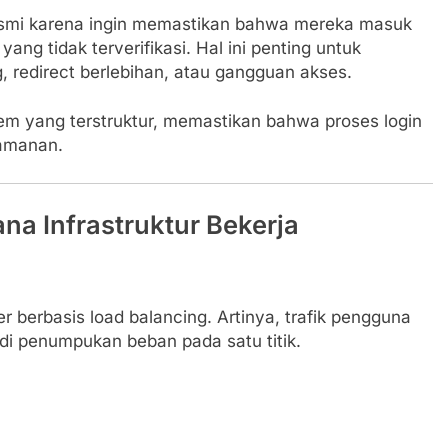
smi karena ingin memastikan bahwa mereka masuk
yang tidak terverifikasi. Hal ini penting untuk
, redirect berlebihan, atau gangguan akses.
m yang terstruktur, memastikan bahwa proses login
eamanan.
a Infrastruktur Bekerja
berbasis load balancing. Artinya, trafik pengguna
jadi penumpukan beban pada satu titik.