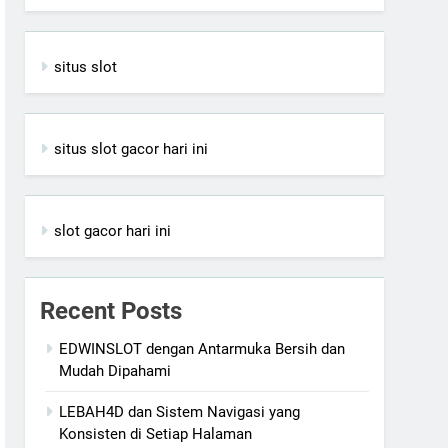
situs slot
situs slot gacor hari ini
slot gacor hari ini
Recent Posts
EDWINSLOT dengan Antarmuka Bersih dan
Mudah Dipahami
LEBAH4D dan Sistem Navigasi yang
Konsisten di Setiap Halaman