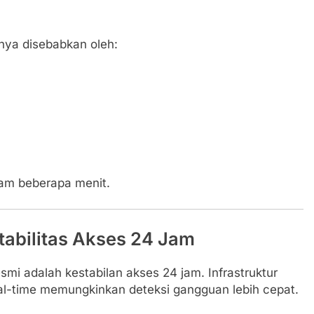
sanya disebabkan oleh:
lam beberapa menit.
abilitas Akses 24 Jam
mi adalah kestabilan akses 24 jam. Infrastruktur
al-time memungkinkan deteksi gangguan lebih cepat.