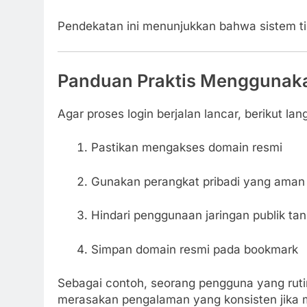
Pendekatan ini menunjukkan bahwa sistem tid
Panduan Praktis Menggunak
Agar proses login berjalan lancar, berikut l
Pastikan mengakses domain resmi
Gunakan perangkat pribadi yang aman
Hindari penggunaan jaringan publik tan
Simpan domain resmi pada bookmark
Sebagai contoh, seorang pengguna yang ruti
merasakan pengalaman yang konsisten jika 