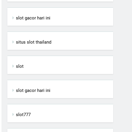
slot gacor hari ini
situs slot thailand
slot
slot gacor hari ini
slot777