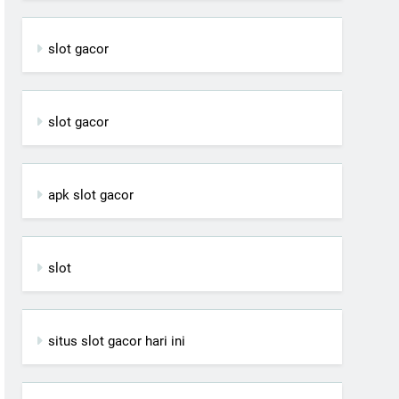
slot gacor
slot gacor
apk slot gacor
slot
situs slot gacor hari ini