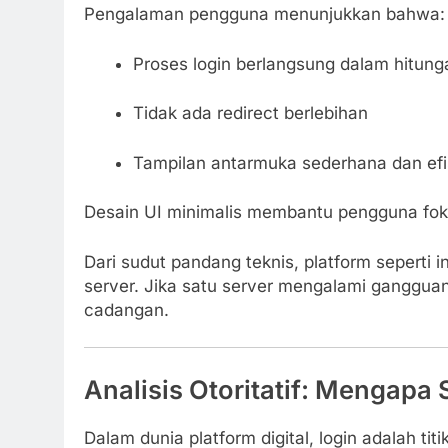
Pengalaman pengguna menunjukkan bahwa:
Proses login berlangsung dalam hitung
Tidak ada redirect berlebihan
Tampilan antarmuka sederhana dan efi
Desain UI minimalis membantu pengguna foku
Dari sudut pandang teknis, platform seperti
server. Jika satu server mengalami gangguan
cadangan.
Analisis Otoritatif: Mengapa 
Dalam dunia platform digital, login adalah titik