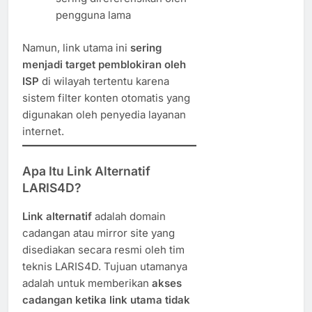
pengguna lama
Namun, link utama ini
sering
menjadi target pemblokiran oleh
ISP
di wilayah tertentu karena
sistem filter konten otomatis yang
digunakan oleh penyedia layanan
internet.
Apa Itu Link Alternatif
LARIS4D?
Link alternatif
adalah domain
cadangan atau mirror site yang
disediakan secara resmi oleh tim
teknis LARIS4D. Tujuan utamanya
adalah untuk memberikan
akses
cadangan ketika link utama tidak