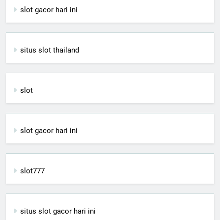
slot gacor hari ini
situs slot thailand
slot
slot gacor hari ini
slot777
situs slot gacor hari ini