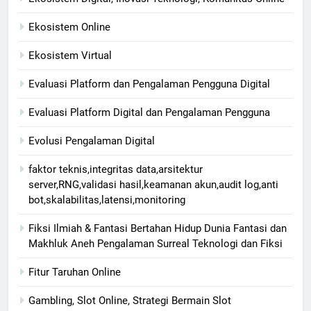
Ekosistem Online
Ekosistem Virtual
Evaluasi Platform dan Pengalaman Pengguna Digital
Evaluasi Platform Digital dan Pengalaman Pengguna
Evolusi Pengalaman Digital
faktor teknis,integritas data,arsitektur
server,RNG,validasi hasil,keamanan akun,audit log,anti
bot,skalabilitas,latensi,monitoring
Fiksi Ilmiah & Fantasi Bertahan Hidup Dunia Fantasi dan
Makhluk Aneh Pengalaman Surreal Teknologi dan Fiksi
Fitur Taruhan Online
Gambling, Slot Online, Strategi Bermain Slot