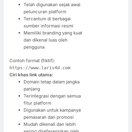
Telah digunakan sejak awal
peluncuran platform
Tercantum di berbagai
sumber informasi resmi
Memiliki branding yang kuat
dan dikenal luas oleh
pengguna
Contoh format (fiktif):
https://www.laris4d.com
Ciri khas link utama:
Domain tetap dalam jangka
panjang
Terintegrasi dengan semua
fitur platform
Digunakan untuk kampanye
pemasaran dan promosi
Mudah dikenali dan lebih
sering direferensikan oleh