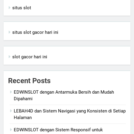
situs slot
situs slot gacor hari ini
slot gacor hari ini
Recent Posts
EDWINSLOT dengan Antarmuka Bersih dan Mudah
Dipahami
LEBAH4D dan Sistem Navigasi yang Konsisten di Setiap
Halaman
EDWINSLOT dengan Sistem Responsif untuk