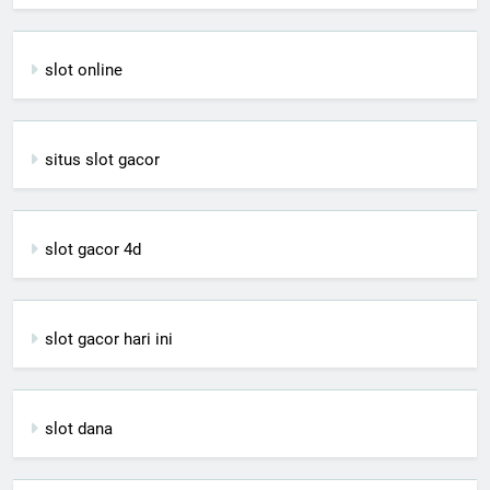
slot online
situs slot gacor
slot gacor 4d
slot gacor hari ini
slot dana