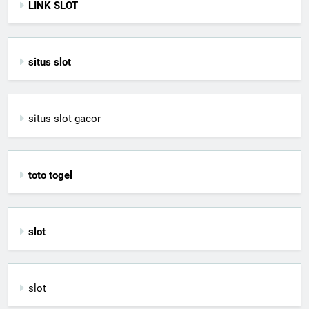
LINK SLOT
situs slot
situs slot gacor
toto togel
slot
slot