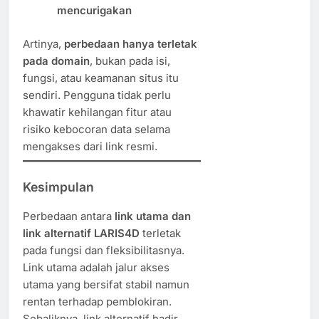
mencurigakan
Artinya,
perbedaan hanya terletak
pada domain
, bukan pada isi,
fungsi, atau keamanan situs itu
sendiri. Pengguna tidak perlu
khawatir kehilangan fitur atau
risiko kebocoran data selama
mengakses dari link resmi.
Kesimpulan
Perbedaan antara
link utama dan
link alternatif LARIS4D
terletak
pada fungsi dan fleksibilitasnya.
Link utama adalah jalur akses
utama yang bersifat stabil namun
rentan terhadap pemblokiran.
Sebaliknya, link alternatif hadir