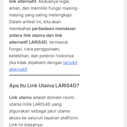
link alternatif
. Keduanya legal,
aman, dan memiliki fungsi masing-
masing yang saling melengkapi.
Dalam artikel ini, kita akan
membahas
perbedaan mendasar
antara link utama dan link
alternatif LARIS4D
, termasuk
fungsi, cara penggunaan,
kelebihan, dan potensi risikonya
jika tidak dipahami dengan
laris4d
alternatif
.
Apa Itu Link Utama LARIS4D?
Link utama
adalah domain resmi
utama milik LARIS4D yang
digunakan sebagai jalur utama
akses ke seluruh layanan platform.
Link ini biasanya: