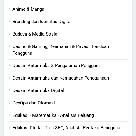
Anime & Manga
Branding dan Identitas Digital
Budaya & Media Sosial
Casino & Gaming, Keamanan & Privasi, Panduan
Pengguna
Desain Antarmuka & Pengalaman Pengguna
Desain Antarmuka dan Kemudahan Penggunaan
Desain Antarmuka Digital
DevOps dan Otomasi
Edukasi · Matematika · Analisis Peluang
Edukasi Digital, Tren SEO, Analisis Perilaku Pengguna