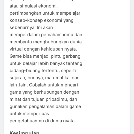
atau simulasi ekonomi,
pertimbangkan untuk mempelajari
konsep-konsep ekonomi yang
sebenarnya. Ini akan
memperdalam pemahamanmu dan
membantu menghubungkan dunia
virtual dengan kehidupan nyata.
Game bisa menjadi pintu gerbang
untuk belajar lebih banyak tentang
bidang-bidang tertentu, seperti
sejarah, budaya, matematika, dan
lain-lain. Cobalah untuk mencari
game yang berhubungan dengan
minat dan tujuan pribadimu, dan
gunakan pengalaman dalam game
untuk memperluas
pengetahuanmu di dunia nyata.
Kesimpulan