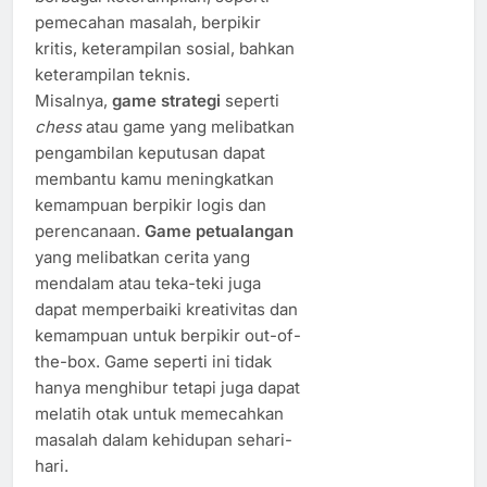
pemecahan masalah, berpikir
kritis, keterampilan sosial, bahkan
keterampilan teknis.
Misalnya,
game strategi
seperti
chess
atau game yang melibatkan
pengambilan keputusan dapat
membantu kamu meningkatkan
kemampuan berpikir logis dan
perencanaan.
Game petualangan
yang melibatkan cerita yang
mendalam atau teka-teki juga
dapat memperbaiki kreativitas dan
kemampuan untuk berpikir out-of-
the-box. Game seperti ini tidak
hanya menghibur tetapi juga dapat
melatih otak untuk memecahkan
masalah dalam kehidupan sehari-
hari.