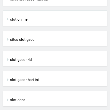
slot online
situs slot gacor
slot gacor 4d
slot gacor hari ini
slot dana