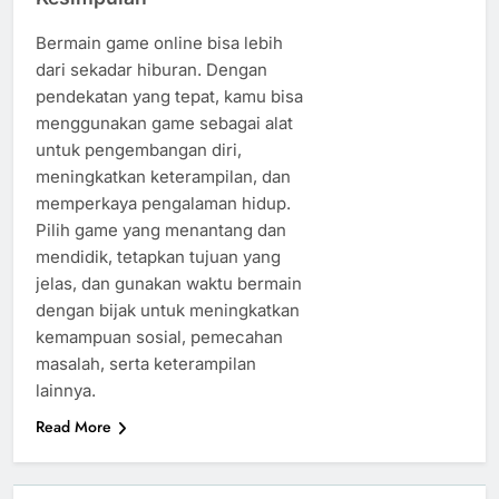
Bermain game online bisa lebih
dari sekadar hiburan. Dengan
pendekatan yang tepat, kamu bisa
menggunakan game sebagai alat
untuk pengembangan diri,
meningkatkan keterampilan, dan
memperkaya pengalaman hidup.
Pilih game yang menantang dan
mendidik, tetapkan tujuan yang
jelas, dan gunakan waktu bermain
dengan bijak untuk meningkatkan
kemampuan sosial, pemecahan
masalah, serta keterampilan
lainnya.
Read More