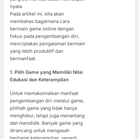
nyata.
Pada artikel ini, kita akan
membahas bagaimana cara
bermain game online dengan
fokus pada pengembangan diri,
menciptakan pengalaman bermain
yang lebih produktif dan
bermanfaat.
1. Pilih Game yang Memiliki Nilai
Edukasi dan Keterampilan
Untuk memaksimalkan manfaat
pengembangan diri melalui game,
pilihlah game yang tidak hanya
menghibur, tetapi juga menantang
dan mendidik. Banyak game yang
dirancang untuk mengasah
berbagai keterampilan, seperti