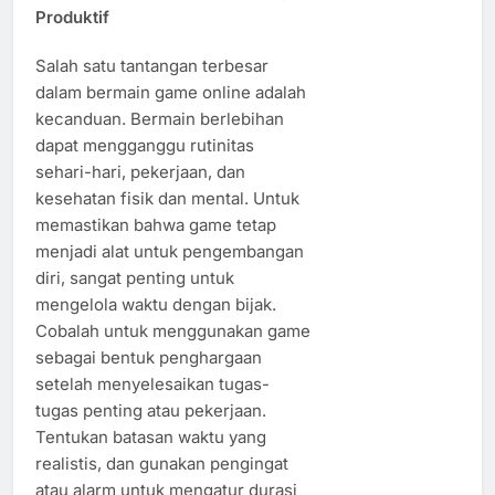
Produktif
Salah satu tantangan terbesar
dalam bermain game online adalah
kecanduan. Bermain berlebihan
dapat mengganggu rutinitas
sehari-hari, pekerjaan, dan
kesehatan fisik dan mental. Untuk
memastikan bahwa game tetap
menjadi alat untuk pengembangan
diri, sangat penting untuk
mengelola waktu dengan bijak.
Cobalah untuk menggunakan game
sebagai bentuk penghargaan
setelah menyelesaikan tugas-
tugas penting atau pekerjaan.
Tentukan batasan waktu yang
realistis, dan gunakan pengingat
atau alarm untuk mengatur durasi