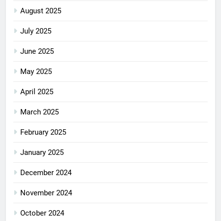
August 2025
July 2025
June 2025
May 2025
April 2025
March 2025
February 2025
January 2025
December 2024
November 2024
October 2024