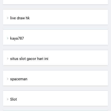
live draw hk
kaya787
situs slot gacor hari ini
spaceman
Slot