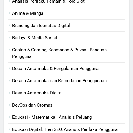
Analisis Perilaku Pemain & Pola Slot
Anime & Manga
Branding dan Identitas Digital
Budaya & Media Sosial
Casino & Gaming, Keamanan & Privasi, Panduan
Pengguna
Desain Antarmuka & Pengalaman Pengguna
Desain Antarmuka dan Kemudahan Penggunaan
Desain Antarmuka Digital
DevOps dan Otomasi
Edukasi · Matematika · Analisis Peluang
Edukasi Digital, Tren SEO, Analisis Perilaku Pengguna