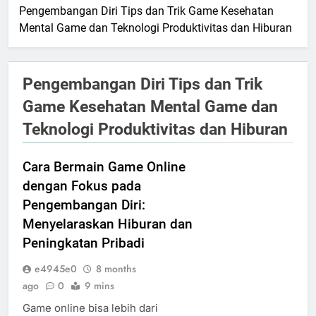
Pengembangan Diri Tips dan Trik Game Kesehatan
Mental Game dan Teknologi Produktivitas dan Hiburan
Pengembangan Diri Tips dan Trik
Game Kesehatan Mental Game dan
Teknologi Produktivitas dan Hiburan
Cara Bermain Game Online
dengan Fokus pada
Pengembangan Diri:
Menyelaraskan Hiburan dan
Peningkatan Pribadi
e4945e0
8 months
ago
0
9 mins
Game online bisa lebih dari