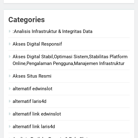
Categories
:Analisis Infrastruktur & Integritas Data
Akses Digital Responsif
Akses Digital Stabil,Optimasi Sistem,Stabilitas Platform
Online,Pengalaman Pengguna,Manajemen Infrastruktur
Akses Situs Resmi
alternatif edwinslot
alternatif laris4d
alternatif link edwinslot
alternatif link laris4d