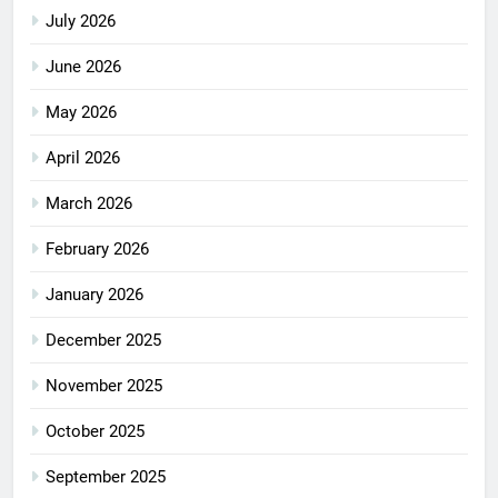
July 2026
June 2026
May 2026
April 2026
March 2026
February 2026
January 2026
December 2025
November 2025
October 2025
September 2025