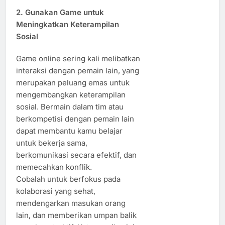
2. Gunakan Game untuk
Meningkatkan Keterampilan
Sosial
Game online sering kali melibatkan
interaksi dengan pemain lain, yang
merupakan peluang emas untuk
mengembangkan keterampilan
sosial. Bermain dalam tim atau
berkompetisi dengan pemain lain
dapat membantu kamu belajar
untuk bekerja sama,
berkomunikasi secara efektif, dan
memecahkan konflik.
Cobalah untuk berfokus pada
kolaborasi yang sehat,
mendengarkan masukan orang
lain, dan memberikan umpan balik