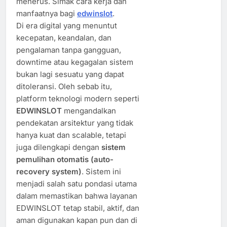
menerus. Simak cara kerja dan
manfaatnya bagi
edwinslot
.
Di era digital yang menuntut
kecepatan, keandalan, dan
pengalaman tanpa gangguan,
downtime atau kegagalan sistem
bukan lagi sesuatu yang dapat
ditoleransi. Oleh sebab itu,
platform teknologi modern seperti
EDWINSLOT
mengandalkan
pendekatan arsitektur yang tidak
hanya kuat dan scalable, tetapi
juga dilengkapi dengan
sistem
pemulihan otomatis (auto-
recovery system)
. Sistem ini
menjadi salah satu pondasi utama
dalam memastikan bahwa layanan
EDWINSLOT tetap stabil, aktif, dan
aman digunakan kapan pun dan di