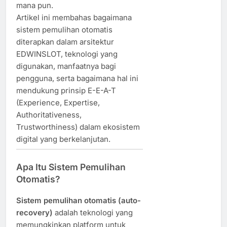
mana pun.
Artikel ini membahas bagaimana
sistem pemulihan otomatis
diterapkan dalam arsitektur
EDWINSLOT, teknologi yang
digunakan, manfaatnya bagi
pengguna, serta bagaimana hal ini
mendukung prinsip E-E-A-T
(Experience, Expertise,
Authoritativeness,
Trustworthiness) dalam ekosistem
digital yang berkelanjutan.
Apa Itu Sistem Pemulihan
Otomatis?
Sistem pemulihan otomatis (auto-
recovery)
adalah teknologi yang
memungkinkan platform untuk