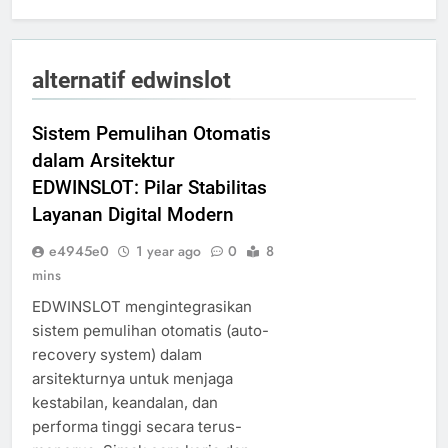
alternatif edwinslot
Sistem Pemulihan Otomatis
dalam Arsitektur
EDWINSLOT: Pilar Stabilitas
Layanan Digital Modern
e4945e0
1 year ago
0
8
mins
EDWINSLOT mengintegrasikan
sistem pemulihan otomatis (auto-
recovery system) dalam
arsitekturnya untuk menjaga
kestabilan, keandalan, dan
performa tinggi secara terus-