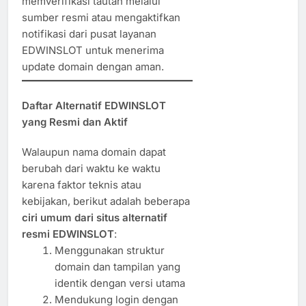
memverifikasi tautan melalui
sumber resmi atau mengaktifkan
notifikasi dari pusat layanan
EDWINSLOT untuk menerima
update domain dengan aman.
Daftar Alternatif EDWINSLOT
yang Resmi dan Aktif
Walaupun nama domain dapat
berubah dari waktu ke waktu
karena faktor teknis atau
kebijakan, berikut adalah beberapa
ciri umum dari situs alternatif
resmi EDWINSLOT
:
Menggunakan struktur
domain dan tampilan yang
identik dengan versi utama
Mendukung login dengan