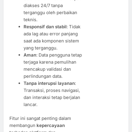
diakses 24/7 tanpa
terganggu oleh perbaikan
teknis.
Responsif dan stabil
: Tidak
ada lag atau error panjang
saat ada komponen sistem
yang terganggu.
Aman
: Data pengguna tetap
terjaga karena pemulihan
mencakup validasi dan
perlindungan data.
Tanpa interupsi layanan
:
Transaksi, proses navigasi,
dan interaksi tetap berjalan
lancar.
Fitur ini sangat penting dalam
membangun
kepercayaan