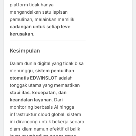
platform tidak hanya
mengandalkan satu lapisan
pemulihan, melainkan memiliki
cadangan untuk setiap level
kerusakan
.
Kesimpulan
Dalam dunia digital yang tidak bisa
menunggu,
sistem pemulihan
otomatis EDWINSLOT
adalah
tonggak utama yang memastikan
stabilitas, kecepatan, dan
keandalan layanan
. Dari
monitoring berbasis AI hingga
infrastruktur cloud global, sistem
ini dirancang untuk bekerja secara
diam-diam namun efektif di balik