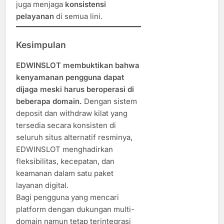
juga menjaga
konsistensi
pelayanan
di semua lini.
Kesimpulan
EDWINSLOT membuktikan bahwa
kenyamanan pengguna dapat
dijaga meski harus beroperasi di
beberapa domain.
Dengan sistem
deposit dan withdraw kilat yang
tersedia secara konsisten di
seluruh situs alternatif resminya,
EDWINSLOT menghadirkan
fleksibilitas, kecepatan, dan
keamanan dalam satu paket
layanan digital.
Bagi pengguna yang mencari
platform dengan dukungan multi-
domain namun tetap terintegrasi