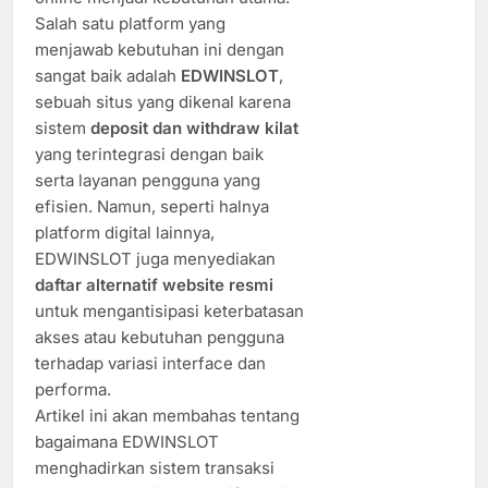
Salah satu platform yang
menjawab kebutuhan ini dengan
sangat baik adalah
EDWINSLOT
,
sebuah situs yang dikenal karena
sistem
deposit dan withdraw kilat
yang terintegrasi dengan baik
serta layanan pengguna yang
efisien. Namun, seperti halnya
platform digital lainnya,
EDWINSLOT juga menyediakan
daftar alternatif website resmi
untuk mengantisipasi keterbatasan
akses atau kebutuhan pengguna
terhadap variasi interface dan
performa.
Artikel ini akan membahas tentang
bagaimana EDWINSLOT
menghadirkan sistem transaksi