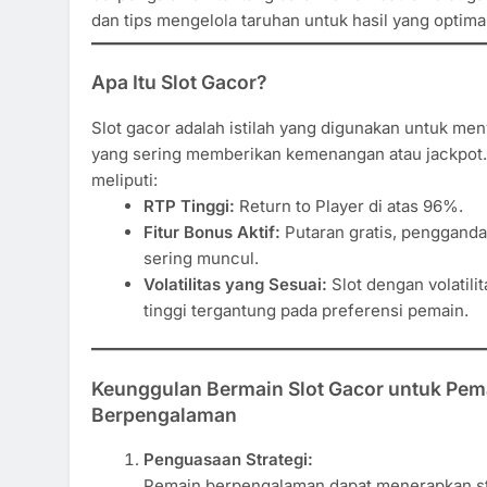
dan tips mengelola taruhan untuk hasil yang optimal
Apa Itu Slot Gacor?
Slot gacor adalah istilah yang digunakan untuk men
yang sering memberikan kemenangan atau jackpot. C
meliputi:
RTP Tinggi:
Return to Player di atas 96%.
Fitur Bonus Aktif:
Putaran gratis, pengganda
sering muncul.
Volatilitas yang Sesuai:
Slot dengan volatili
tinggi tergantung pada preferensi pemain.
Keunggulan Bermain Slot Gacor untuk Pem
Berpengalaman
Penguasaan Strategi:
Pemain berpengalaman dapat menerapkan str