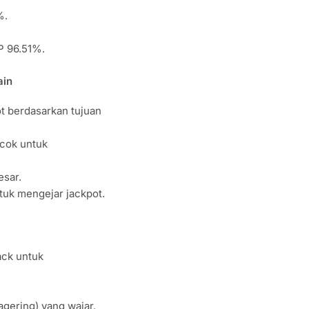
%.
 96.51%.
ain
ot berdasarkan tujuan
ocok untuk
sar.
tuk mengejar jackpot.
ack untuk
gering) yang wajar.