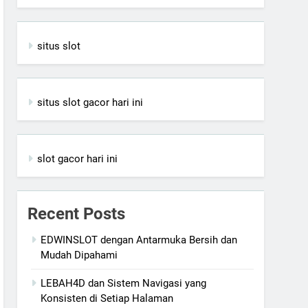
situs slot
situs slot gacor hari ini
slot gacor hari ini
Recent Posts
EDWINSLOT dengan Antarmuka Bersih dan
Mudah Dipahami
LEBAH4D dan Sistem Navigasi yang
Konsisten di Setiap Halaman