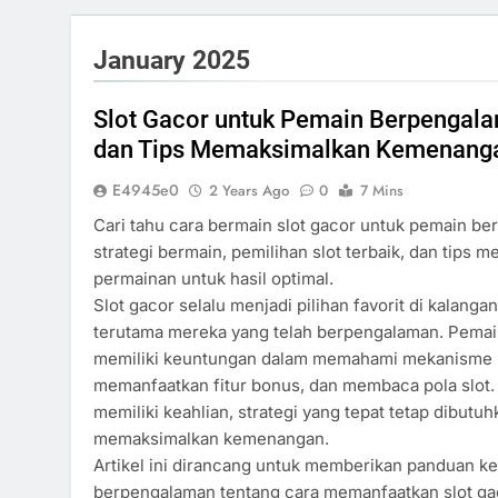
January 2025
Slot Gacor untuk Pemain Berpengala
dan Tips Memaksimalkan Kemenang
E4945e0
2 Years Ago
0
7 Mins
Cari tahu cara bermain slot gacor untuk pemain be
strategi bermain, pemilihan slot terbaik, dan tips m
permainan untuk hasil optimal.
Slot gacor selalu menjadi pilihan favorit di kalanga
terutama mereka yang telah berpengalaman. Pema
memiliki keuntungan dalam memahami mekanisme 
memanfaatkan fitur bonus, dan membaca pola slot
memiliki keahlian, strategi yang tepat tetap dibutu
memaksimalkan kemenangan.
Artikel ini dirancang untuk memberikan panduan k
berpengalaman tentang cara memanfaatkan slot gac