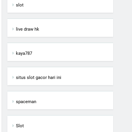
slot
live draw hk
kaya787
situs slot gacor hari ini
spaceman
Slot