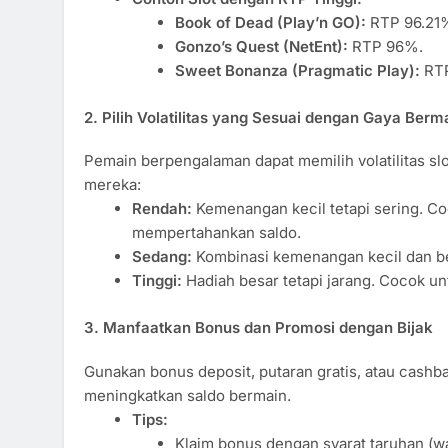
Book of Dead (Play’n GO):
RTP 96.21
Gonzo’s Quest (NetEnt):
RTP 96%.
Sweet Bonanza (Pragmatic Play):
RTP
2. Pilih Volatilitas yang Sesuai dengan Gaya Berm
Pemain berpengalaman dapat memilih volatilitas sl
mereka:
Rendah:
Kemenangan kecil tetapi sering. C
mempertahankan saldo.
Sedang:
Kombinasi kemenangan kecil dan be
Tinggi:
Hadiah besar tetapi jarang. Cocok un
3. Manfaatkan Bonus dan Promosi dengan Bijak
Gunakan bonus deposit, putaran gratis, atau cashb
meningkatkan saldo bermain.
Tips:
Klaim bonus dengan syarat taruhan (wa