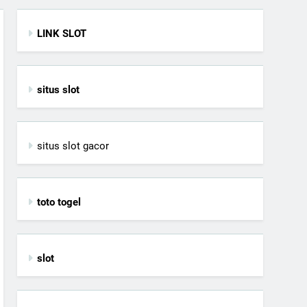
LINK SLOT
situs slot
situs slot gacor
toto togel
slot