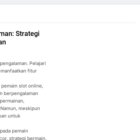
man: Strategi
an
rpengalaman. Pelajari
emanfaatkan fitur
n pemain slot online,
in berpengalaman
permainan,
. Namun, meskipun
hkan untuk
epada pemain
or, strategi bermain,