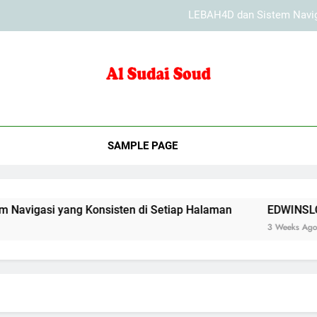
LEBAH4D dan Sistem Navig
EDWINSLOT dengan Sistem Responsif 
LEBAH4D dengan Sistem Responsif 
Sudai Soud
EDWINSLOT dengan A
roma Elegan Dari Parfum Dan Minyak Wangi Al Sudais Oud. K
LEBAH4D dan Sistem Navig
SAMPLE PAGE
EDWINSLOT dengan Sistem Responsif 
LEBAH4D dengan Sistem Responsif 
ang Konsisten di Setiap Halaman
EDWINSLOT dengan Si
3 Weeks Ago