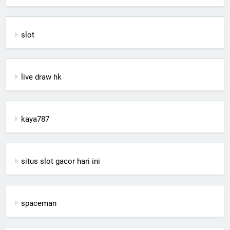
slot
live draw hk
kaya787
situs slot gacor hari ini
spaceman