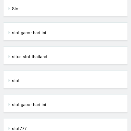
Slot
slot gacor hari ini
situs slot thailand
slot
slot gacor hari ini
slot777