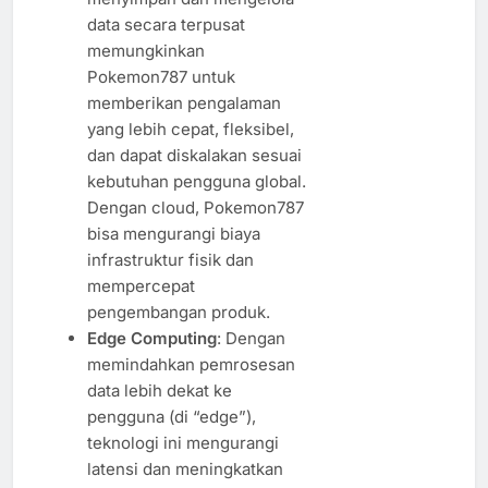
data secara terpusat
memungkinkan
Pokemon787 untuk
memberikan pengalaman
yang lebih cepat, fleksibel,
dan dapat diskalakan sesuai
kebutuhan pengguna global.
Dengan cloud, Pokemon787
bisa mengurangi biaya
infrastruktur fisik dan
mempercepat
pengembangan produk.
Edge Computing
: Dengan
memindahkan pemrosesan
data lebih dekat ke
pengguna (di “edge”),
teknologi ini mengurangi
latensi dan meningkatkan