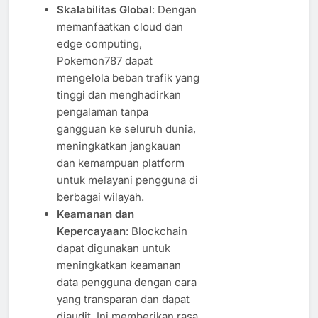
Skalabilitas Global
: Dengan
memanfaatkan cloud dan
edge computing,
Pokemon787 dapat
mengelola beban trafik yang
tinggi dan menghadirkan
pengalaman tanpa
gangguan ke seluruh dunia,
meningkatkan jangkauan
dan kemampuan platform
untuk melayani pengguna di
berbagai wilayah.
Keamanan dan
Kepercayaan
: Blockchain
dapat digunakan untuk
meningkatkan keamanan
data pengguna dengan cara
yang transparan dan dapat
diaudit. Ini memberikan rasa