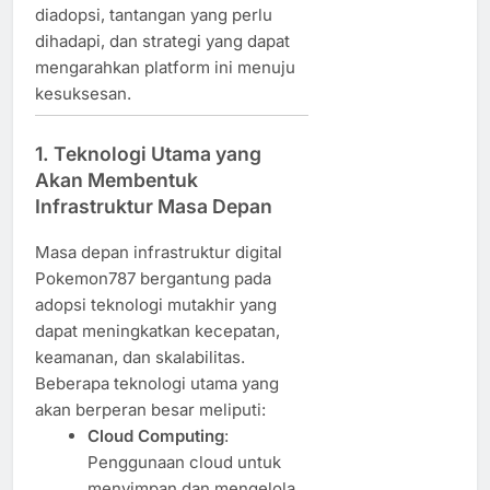
diadopsi, tantangan yang perlu
dihadapi, dan strategi yang dapat
mengarahkan platform ini menuju
kesuksesan.
1. Teknologi Utama yang
Akan Membentuk
Infrastruktur Masa Depan
Masa depan infrastruktur digital
Pokemon787 bergantung pada
adopsi teknologi mutakhir yang
dapat meningkatkan kecepatan,
keamanan, dan skalabilitas.
Beberapa teknologi utama yang
akan berperan besar meliputi:
Cloud Computing
:
Penggunaan cloud untuk
menyimpan dan mengelola