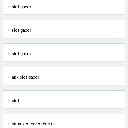
slot gacor
slot gacor
slot gacor
apk slot gacor
slot
situs slot gacor hari ini