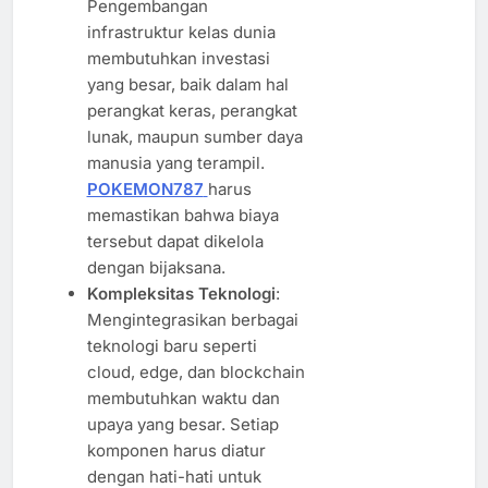
Pengembangan
infrastruktur kelas dunia
membutuhkan investasi
yang besar, baik dalam hal
perangkat keras, perangkat
lunak, maupun sumber daya
manusia yang terampil.
POKEMON787
harus
memastikan bahwa biaya
tersebut dapat dikelola
dengan bijaksana.
Kompleksitas Teknologi
:
Mengintegrasikan berbagai
teknologi baru seperti
cloud, edge, dan blockchain
membutuhkan waktu dan
upaya yang besar. Setiap
komponen harus diatur
dengan hati-hati untuk