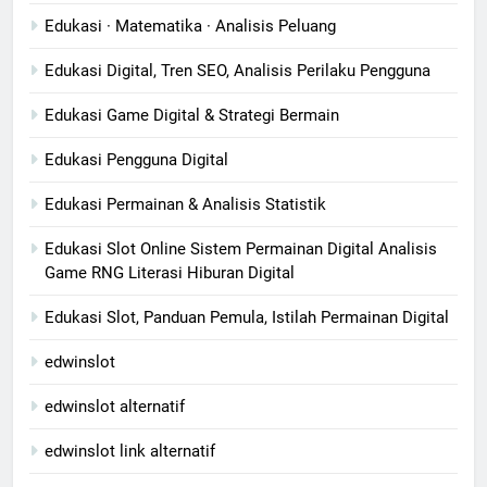
Edukasi · Matematika · Analisis Peluang
Edukasi Digital, Tren SEO, Analisis Perilaku Pengguna
Edukasi Game Digital & Strategi Bermain
Edukasi Pengguna Digital
Edukasi Permainan & Analisis Statistik
Edukasi Slot Online Sistem Permainan Digital Analisis
Game RNG Literasi Hiburan Digital
Edukasi Slot, Panduan Pemula, Istilah Permainan Digital
edwinslot
edwinslot alternatif
edwinslot link alternatif