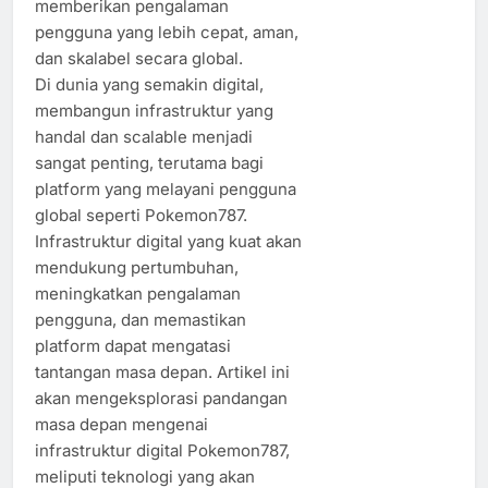
memberikan pengalaman
pengguna yang lebih cepat, aman,
dan skalabel secara global.
Di dunia yang semakin digital,
membangun infrastruktur yang
handal dan scalable menjadi
sangat penting, terutama bagi
platform yang melayani pengguna
global seperti Pokemon787.
Infrastruktur digital yang kuat akan
mendukung pertumbuhan,
meningkatkan pengalaman
pengguna, dan memastikan
platform dapat mengatasi
tantangan masa depan. Artikel ini
akan mengeksplorasi pandangan
masa depan mengenai
infrastruktur digital Pokemon787,
meliputi teknologi yang akan