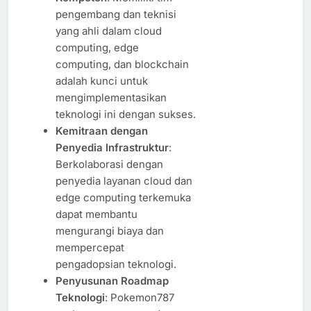
pengembang dan teknisi
yang ahli dalam cloud
computing, edge
computing, dan blockchain
adalah kunci untuk
mengimplementasikan
teknologi ini dengan sukses.
Kemitraan dengan
Penyedia Infrastruktur
:
Berkolaborasi dengan
penyedia layanan cloud dan
edge computing terkemuka
dapat membantu
mengurangi biaya dan
mempercepat
pengadopsian teknologi.
Penyusunan Roadmap
Teknologi
: Pokemon787