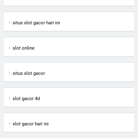
situs slot gacor hari ini
slot online
situs slot gacor
slot gacor 4d
slot gacor hari ini