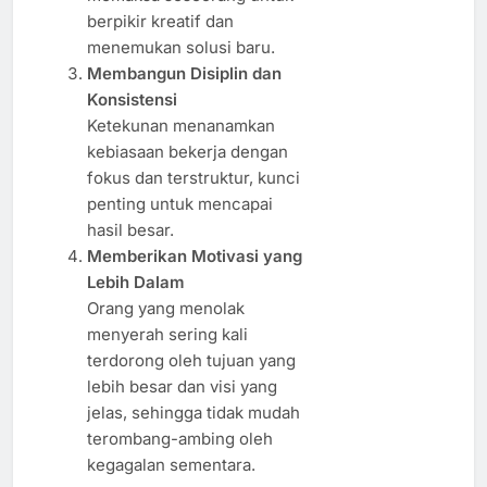
berpikir kreatif dan
menemukan solusi baru.
Membangun Disiplin dan
Konsistensi
Ketekunan menanamkan
kebiasaan bekerja dengan
fokus dan terstruktur, kunci
penting untuk mencapai
hasil besar.
Memberikan Motivasi yang
Lebih Dalam
Orang yang menolak
menyerah sering kali
terdorong oleh tujuan yang
lebih besar dan visi yang
jelas, sehingga tidak mudah
terombang-ambing oleh
kegagalan sementara.