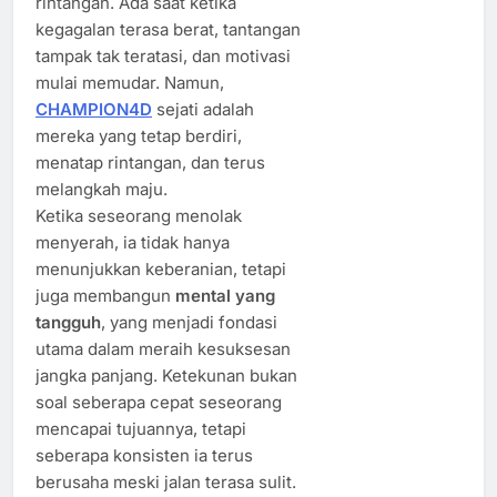
rintangan. Ada saat ketika
kegagalan terasa berat, tantangan
tampak tak teratasi, dan motivasi
mulai memudar. Namun,
CHAMPION4D
sejati adalah
mereka yang tetap berdiri,
menatap rintangan, dan terus
melangkah maju.
Ketika seseorang menolak
menyerah, ia tidak hanya
menunjukkan keberanian, tetapi
juga membangun
mental yang
tangguh
, yang menjadi fondasi
utama dalam meraih kesuksesan
jangka panjang. Ketekunan bukan
soal seberapa cepat seseorang
mencapai tujuannya, tetapi
seberapa konsisten ia terus
berusaha meski jalan terasa sulit.