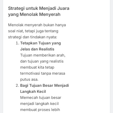
Strategi untuk Menjadi Juara
yang Menolak Menyerah
Menolak menyerah bukan hanya
soal niat, tetapi juga tentang
strategi dan tindakan nyata:
Tetapkan Tujuan yang
Jelas dan Realistis
Tujuan memberikan arah,
dan tujuan yang realistis
membuat kita tetap
termotivasi tanpa merasa
putus asa.
Bagi Tujuan Besar Menjadi
Langkah Kecil
Memecah tujuan besar
menjadi langkah kecil
membuat proses lebih