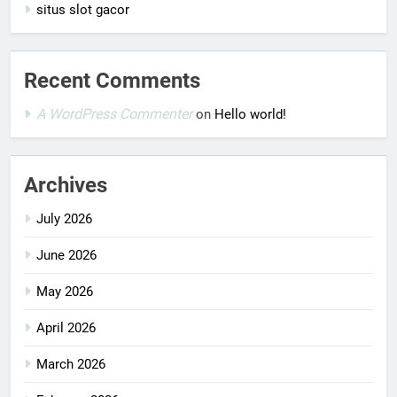
situs slot gacor
Recent Comments
A WordPress Commenter
on
Hello world!
Archives
July 2026
June 2026
May 2026
April 2026
March 2026