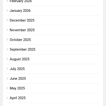
February 2026
January 2026
December 2025
November 2025
October 2025
September 2025
August 2025
July 2025
June 2025
May 2025
April 2025