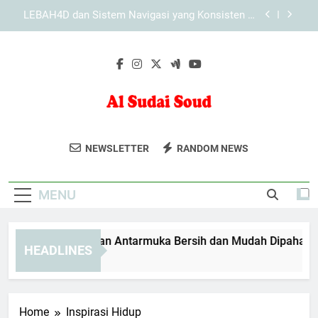
Skip
EDWINSLOT dengan Sistem Responsif untuk
to
Pengalaman yang Lebih Nyaman
content
LEBAH4D dengan Sistem Responsif untuk
Pengalaman yang Lebih Nyaman
EDWINSLOT dengan Antarmuka Bersih dan
Mudah Dipahami
LEBAH4D dan Sistem Navigasi yang Konsisten di
Setiap Halaman
Al Sudai Soud
Rasakan Aroma Elegan Dari Parfum Dan
EDWINSLOT dengan Sistem Responsif untuk
NEWSLETTER
RANDOM NEWS
Pengalaman yang Lebih Nyaman
Minyak Wangi Al Sudais Oud. Koleksi
LEBAH4D dengan Sistem Responsif untuk
Mewah Yang Tahan Lama.
Pengalaman yang Lebih Nyaman
MENU
DWINSLOT dengan Antarmuka Bersih dan Mudah Dipahami
HEADLINES
Weeks Ago
Home
Inspirasi Hidup