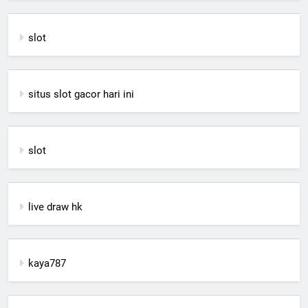
slot
situs slot gacor hari ini
slot
live draw hk
kaya787