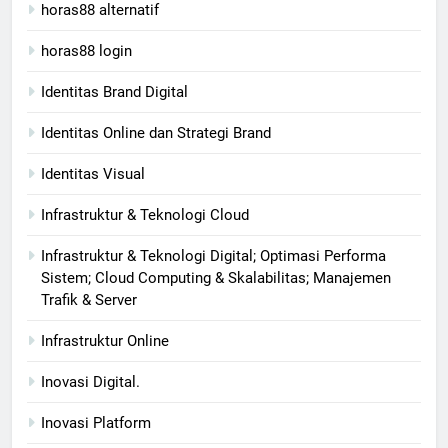
horas88 alternatif
horas88 login
Identitas Brand Digital
Identitas Online dan Strategi Brand
Identitas Visual
Infrastruktur & Teknologi Cloud
Infrastruktur & Teknologi Digital; Optimasi Performa
Sistem; Cloud Computing & Skalabilitas; Manajemen
Trafik & Server
Infrastruktur Online
Inovasi Digital.
Inovasi Platform