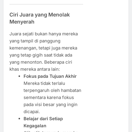
Ciri Juara yang Menolak
Menyerah
Juara sejati bukan hanya mereka
yang tampil di panggung
kemenangan, tetapi juga mereka
yang tetap gigih saat tidak ada
yang menonton. Beberapa ciri
khas mereka antara lain:
Fokus pada Tujuan Akhir
Mereka tidak terlalu
terpengaruh oleh hambatan
sementara karena fokus
pada visi besar yang ingin
dicapai.
Belajar dari Setiap
Kegagalan