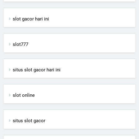
slot gacor hari ini
slot777
situs slot gacor hari ini
slot online
situs slot gacor