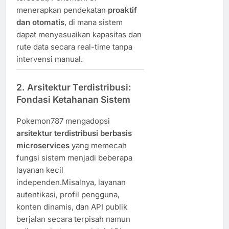
menerapkan pendekatan
proaktif
dan otomatis
, di mana sistem
dapat menyesuaikan kapasitas dan
rute data secara real-time tanpa
intervensi manual.
2. Arsitektur Terdistribusi:
Fondasi Ketahanan Sistem
Pokemon787 mengadopsi
arsitektur terdistribusi berbasis
microservices
yang memecah
fungsi sistem menjadi beberapa
layanan kecil
independen.Misalnya, layanan
autentikasi, profil pengguna,
konten dinamis, dan API publik
berjalan secara terpisah namun