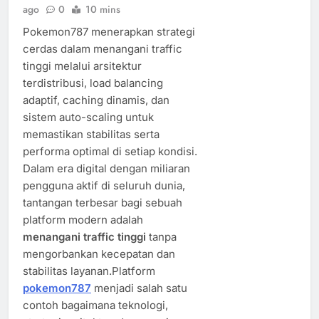
ago
0
10 mins
Pokemon787 menerapkan strategi
cerdas dalam menangani traffic
tinggi melalui arsitektur
terdistribusi, load balancing
adaptif, caching dinamis, dan
sistem auto-scaling untuk
memastikan stabilitas serta
performa optimal di setiap kondisi.
Dalam era digital dengan miliaran
pengguna aktif di seluruh dunia,
tantangan terbesar bagi sebuah
platform modern adalah
menangani traffic tinggi
tanpa
mengorbankan kecepatan dan
stabilitas layanan.Platform
pokemon787
menjadi salah satu
contoh bagaimana teknologi,