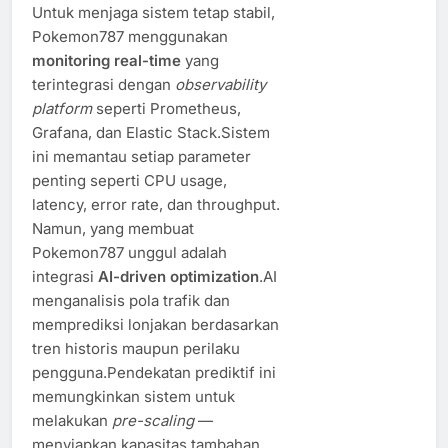
Untuk menjaga sistem tetap stabil,
Pokemon787 menggunakan
monitoring real-time
yang
terintegrasi dengan
observability
platform
seperti Prometheus,
Grafana, dan Elastic Stack.Sistem
ini memantau setiap parameter
penting seperti CPU usage,
latency, error rate, dan throughput.
Namun, yang membuat
Pokemon787 unggul adalah
integrasi
AI-driven optimization
.AI
menganalisis pola trafik dan
memprediksi lonjakan berdasarkan
tren historis maupun perilaku
pengguna.Pendekatan prediktif ini
memungkinkan sistem untuk
melakukan
pre-scaling
—
menyiapkan kapasitas tambahan