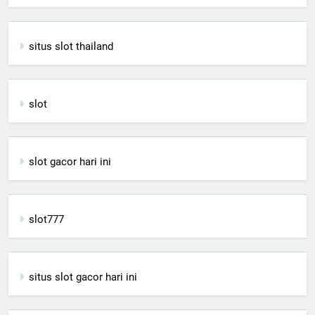
situs slot thailand
slot
slot gacor hari ini
slot777
situs slot gacor hari ini