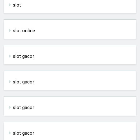
slot
slot online
slot gacor
slot gacor
slot gacor
slot gacor