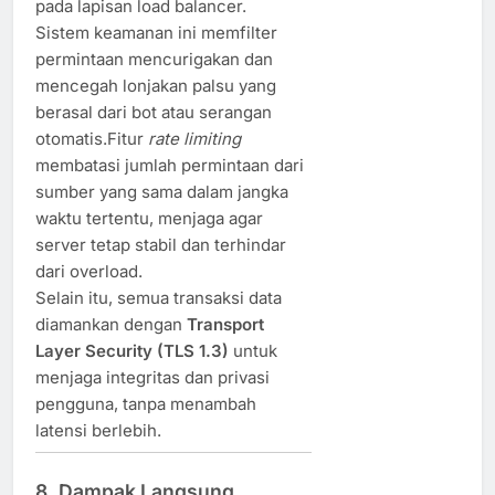
pada lapisan load balancer.
Sistem keamanan ini memfilter
permintaan mencurigakan dan
mencegah lonjakan palsu yang
berasal dari bot atau serangan
otomatis.Fitur
rate limiting
membatasi jumlah permintaan dari
sumber yang sama dalam jangka
waktu tertentu, menjaga agar
server tetap stabil dan terhindar
dari overload.
Selain itu, semua transaksi data
diamankan dengan
Transport
Layer Security (TLS 1.3)
untuk
menjaga integritas dan privasi
pengguna, tanpa menambah
latensi berlebih.
8. Dampak Langsung