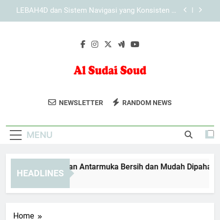
Skip
EDWINSLOT dengan Sistem Responsif untuk
to
Pengalaman yang Lebih Nyaman
content
LEBAH4D dengan Sistem Responsif untuk
Pengalaman yang Lebih Nyaman
EDWINSLOT dengan Antarmuka Bersih dan
Mudah Dipahami
LEBAH4D dan Sistem Navigasi yang Konsisten di
Setiap Halaman
Al Sudai Soud
Rasakan Aroma Elegan Dari Parfum Dan
EDWINSLOT dengan Sistem Responsif untuk
NEWSLETTER
RANDOM NEWS
Pengalaman yang Lebih Nyaman
Minyak Wangi Al Sudais Oud. Koleksi
LEBAH4D dengan Sistem Responsif untuk
Mewah Yang Tahan Lama.
Pengalaman yang Lebih Nyaman
MENU
DWINSLOT dengan Antarmuka Bersih dan Mudah Dipahami
HEADLINES
 Weeks Ago
Home