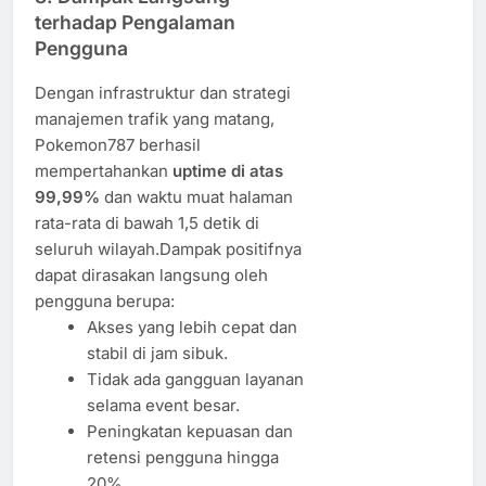
terhadap Pengalaman
Pengguna
Dengan infrastruktur dan strategi
manajemen trafik yang matang,
Pokemon787 berhasil
mempertahankan
uptime di atas
99,99%
dan waktu muat halaman
rata-rata di bawah 1,5 detik di
seluruh wilayah.Dampak positifnya
dapat dirasakan langsung oleh
pengguna berupa:
Akses yang lebih cepat dan
stabil di jam sibuk.
Tidak ada gangguan layanan
selama event besar.
Peningkatan kepuasan dan
retensi pengguna hingga
20%.