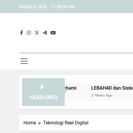
Skip
August 9, 2026
11:38:55 AM
to
content
Al 
Rasakan A
ih dan Mudah Dipahami
LEBAH4D dan Sistem Navigasi y
2 Weeks Ago
HEADLINES
Home
Teknologi Reel Digital