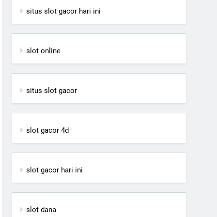
situs slot gacor hari ini
slot online
situs slot gacor
slot gacor 4d
slot gacor hari ini
slot dana