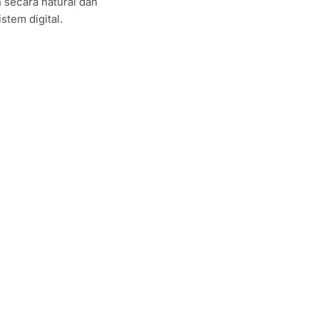
 secara natural dan
stem digital.