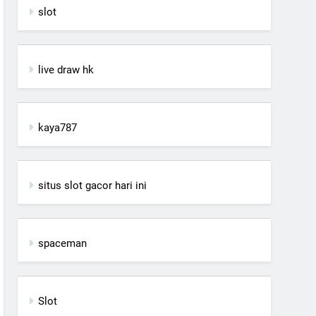
slot
live draw hk
kaya787
situs slot gacor hari ini
spaceman
Slot