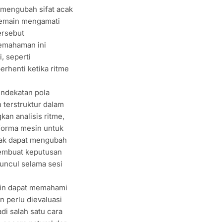
 mengubah sifat acak
—pemain mengamati
ersebut
Pemahaman ini
, seperti
erhenti ketika ritme
endekatan pola
 terstruktur dalam
an analisis ritme,
erforma mesin untuk
idak dapat mengubah
membuat keputusan
muncul selama sesi
ain dapat memahami
n perlu dievaluasi
di salah satu cara