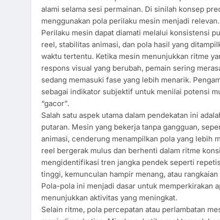
alami selama sesi permainan. Di sinilah konsep pred
menggunakan pola perilaku mesin menjadi relevan.
Perilaku mesin dapat diamati melalui konsistensi p
reel, stabilitas animasi, dan pola hasil yang ditamp
waktu tertentu. Ketika mesin menunjukkan ritme yan
respons visual yang berubah, pemain sering mera
sedang memasuki fase yang lebih menarik. Pengama
sebagai indikator subjektif untuk menilai potensi 
“gacor”.
Salah satu aspek utama dalam pendekatan ini adalah
putaran. Mesin yang bekerja tanpa gangguan, seper
animasi, cenderung menampilkan pola yang lebih m
reel bergerak mulus dan berhenti dalam ritme kons
mengidentifikasi tren jangka pendek seperti repetis
tinggi, kemunculan hampir menang, atau rangkaian
Pola-pola ini menjadi dasar untuk memperkirakan 
menunjukkan aktivitas yang meningkat.
Selain ritme, pola percepatan atau perlambatan mes