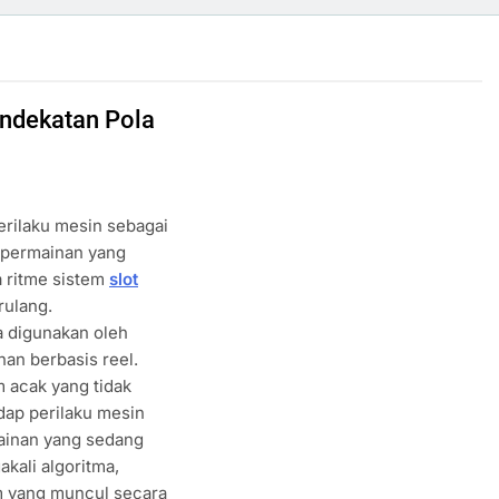
ndekatan Pola
rilaku mesin sebagai
 permainan yang
 ritme sistem
slot
rulang.
a digunakan oleh
an berbasis reel.
 acak yang tidak
dap perilaku mesin
ainan yang sedang
kali algoritma,
m yang muncul secara