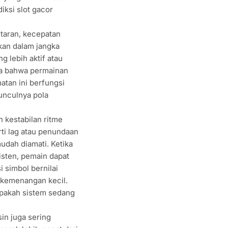
iksi slot gacor
utaran, kecepatan
ilkan dalam jangka
g lebih aktif atau
sa bahwa permainan
tan ini berfungsi
munculnya pola
 kestabilan ritme
ti lag atau penundaan
udah diamati. Ketika
isten, pemain dapat
i simbol bernilai
 kemenangan kecil.
apakah sistem sedang
in juga sering