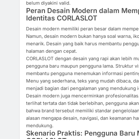
belum diyakini valid.
Peran Desain Modern dalam Mem
Identitas CORLASLOT
Desain modern memiliki peran besar dalam memperk
Namun, desain modern bukan hanya soal warna, ikon
menarik. Desain yang baik harus membantu peng
halaman dengan cepat.
CORLASLOT dengan desain yang rapi akan lebih mu
pengguna baru maupun pengguna lama. Struktur vis
membantu pengguna menemukan informasi penting
Menu yang sederhana, teks yang mudah dibaca, dan
menjadi bagian dari pengalaman yang mendukung id
Desain modern juga mencerminkan profesionalitas.
terlihat tertata dan tidak berlebihan, pengguna aka
bahwa brand tersebut memiliki standar pengelolaan 
alasan mengapa desain, navigasi, dan keamanan ha
mendukung.
Skenario Praktis: Pengguna Baru 