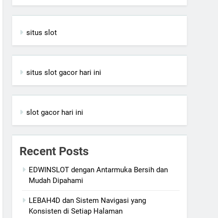
situs slot
situs slot gacor hari ini
slot gacor hari ini
Recent Posts
EDWINSLOT dengan Antarmuka Bersih dan
Mudah Dipahami
LEBAH4D dan Sistem Navigasi yang
Konsisten di Setiap Halaman