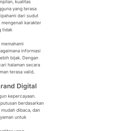
pilan, kualitas
gguna yang terasa
ipahami dari sudut
 mengenali karakter
 tidak
ti memahami
bagaimana informasi
lebih bijak. Dengan
cari halaman secara
man terasa valid,
rand Digital
ngun kepercayaan.
eputusan berdasarkan
si mudah dibaca, dan
nyaman untuk