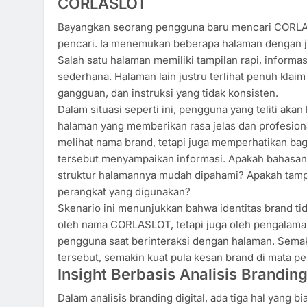
CORLASLOT
Bayangkan seorang pengguna baru mencari CORLA
pencari. Ia menemukan beberapa halaman dengan ju
Salah satu halaman memiliki tampilan rapi, informasi
sederhana. Halaman lain justru terlihat penuh klai
gangguan, dan instruksi yang tidak konsisten.
Dalam situasi seperti ini, pengguna yang teliti akan
halaman yang memberikan rasa jelas dan profesional
melihat nama brand, tetapi juga memperhatikan b
tersebut menyampaikan informasi. Apakah bahasan
struktur halamannya mudah dipahami? Apakah tampi
perangkat yang digunakan?
Skenario ini menunjukkan bahwa identitas brand ti
oleh nama CORLASLOT, tetapi juga oleh pengalama
pengguna saat berinteraksi dengan halaman. Sema
tersebut, semakin kuat pula kesan brand di mata p
Insight Berbasis Analisis Branding
Dalam analisis branding digital, ada tiga hal yang 