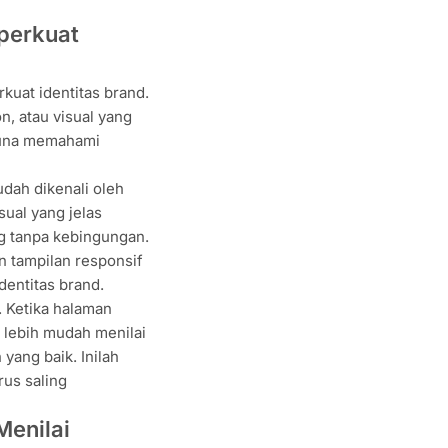
perkuat
uat identitas brand.
, atau visual yang
guna memahami
dah dikenali oleh
ual yang jelas
 tanpa kebingungan.
 tampilan responsif
entitas brand.
 Ketika halaman
n lebih mudah menilai
yang baik. Inilah
rus saling
Menilai