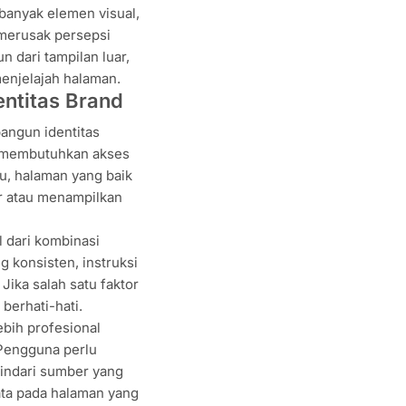
banyak elemen visual,
 merusak persepsi
n dari tampilan luar,
enjelajah halaman.
ntitas Brand
ngun identitas
u membutuhkan akses
tu, halaman yang baik
ar atau menampilkan
 dari kombinasi
g konsisten, instruksi
Jika salah satu faktor
berhati-hati.
bih profesional
 Pengguna perlu
indari sumber yang
ta pada halaman yang