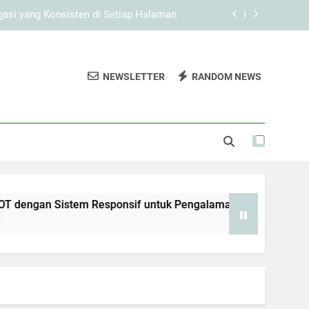
asi yang Konsisten di Setiap Halaman
untuk Pengalaman yang Lebih Nyaman
untuk Pengalaman yang Lebih Nyaman
NEWSLETTER
RANDOM NEWS
ntarmuka Bersih dan Mudah Dipahami
oleksi Mewah Yang Tahan Lama.
asi yang Konsisten di Setiap Halaman
untuk Pengalaman yang Lebih Nyaman
untuk Pengalaman yang Lebih Nyaman
stem Responsif untuk Pengalaman yang Lebih Nyaman