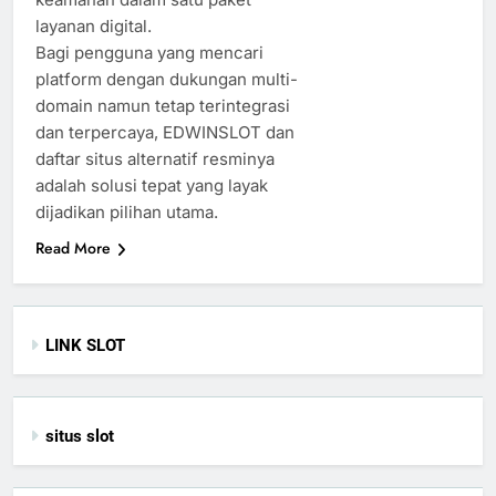
layanan digital.
Bagi pengguna yang mencari
platform dengan dukungan multi-
domain namun tetap terintegrasi
dan terpercaya, EDWINSLOT dan
daftar situs alternatif resminya
adalah solusi tepat yang layak
dijadikan pilihan utama.
Read More
LINK SLOT
situs slot