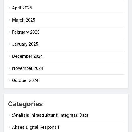
April 2025
March 2025
February 2025
January 2025
December 2024
November 2024
October 2024
Categories
:Analisis Infrastruktur & Integritas Data
Akses Digital Responsif