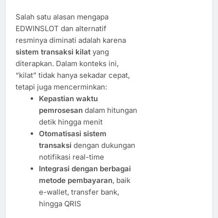
Salah satu alasan mengapa
EDWINSLOT dan alternatif
resminya diminati adalah karena
sistem transaksi kilat
yang
diterapkan. Dalam konteks ini,
“kilat” tidak hanya sekadar cepat,
tetapi juga mencerminkan:
Kepastian waktu
pemrosesan
dalam hitungan
detik hingga menit
Otomatisasi sistem
transaksi
dengan dukungan
notifikasi real-time
Integrasi dengan berbagai
metode pembayaran
, baik
e-wallet, transfer bank,
hingga QRIS