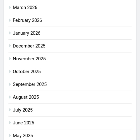
March 2026
February 2026
January 2026
December 2025
November 2025
October 2025
September 2025
August 2025
July 2025
June 2025
May 2025