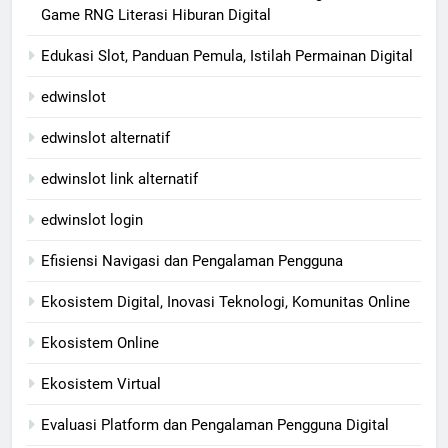
Game RNG Literasi Hiburan Digital
Edukasi Slot, Panduan Pemula, Istilah Permainan Digital
edwinslot
edwinslot alternatif
edwinslot link alternatif
edwinslot login
Efisiensi Navigasi dan Pengalaman Pengguna
Ekosistem Digital, Inovasi Teknologi, Komunitas Online
Ekosistem Online
Ekosistem Virtual
Evaluasi Platform dan Pengalaman Pengguna Digital