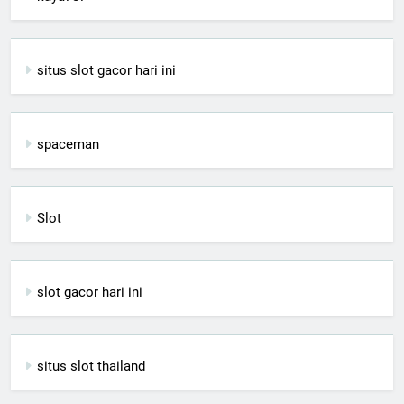
situs slot gacor hari ini
spaceman
Slot
slot gacor hari ini
situs slot thailand