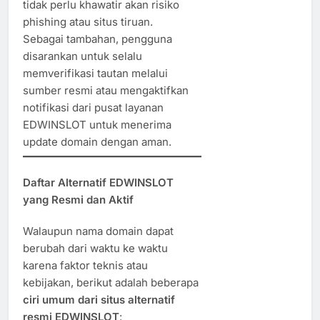
tidak perlu khawatir akan risiko
phishing atau situs tiruan.
Sebagai tambahan, pengguna
disarankan untuk selalu
memverifikasi tautan melalui
sumber resmi atau mengaktifkan
notifikasi dari pusat layanan
EDWINSLOT untuk menerima
update domain dengan aman.
Daftar Alternatif EDWINSLOT
yang Resmi dan Aktif
Walaupun nama domain dapat
berubah dari waktu ke waktu
karena faktor teknis atau
kebijakan, berikut adalah beberapa
ciri umum dari situs alternatif
resmi EDWINSLOT
: