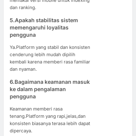
memakai versi mobile untuk indexing
dan ranking.
5.Apakah stabilitas sistem
memengaruhi loyalitas
pengguna
Ya.Platform yang stabil dan konsisten
cenderung lebih mudah dipilih
kembali karena memberi rasa familiar
dan nyaman.
6.Bagaimana keamanan masuk
ke dalam pengalaman
pengguna
Keamanan memberi rasa
tenang.Platform yang rapi,jelas,dan
konsisten biasanya terasa lebih dapat
dipercaya.