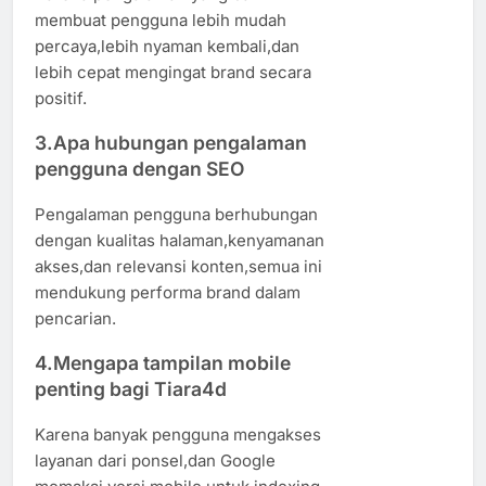
membuat pengguna lebih mudah
percaya,lebih nyaman kembali,dan
lebih cepat mengingat brand secara
positif.
3.Apa hubungan pengalaman
pengguna dengan SEO
Pengalaman pengguna berhubungan
dengan kualitas halaman,kenyamanan
akses,dan relevansi konten,semua ini
mendukung performa brand dalam
pencarian.
4.Mengapa tampilan mobile
penting bagi Tiara4d
Karena banyak pengguna mengakses
layanan dari ponsel,dan Google