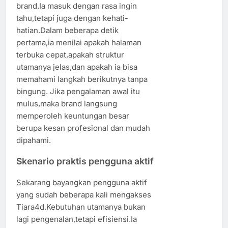
brand.Ia masuk dengan rasa ingin
tahu,tetapi juga dengan kehati-
hatian.Dalam beberapa detik
pertama,ia menilai apakah halaman
terbuka cepat,apakah struktur
utamanya jelas,dan apakah ia bisa
memahami langkah berikutnya tanpa
bingung. Jika pengalaman awal itu
mulus,maka brand langsung
memperoleh keuntungan besar
berupa kesan profesional dan mudah
dipahami.
Skenario praktis pengguna aktif
Sekarang bayangkan pengguna aktif
yang sudah beberapa kali mengakses
Tiara4d.Kebutuhan utamanya bukan
lagi pengenalan,tetapi efisiensi.Ia