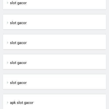
slot gacor
slot gacor
slot gacor
slot gacor
slot gacor
apk slot gacor