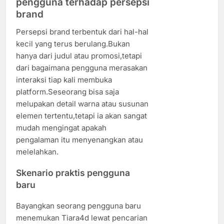
pengguna terhadap persepsi
brand
Persepsi brand terbentuk dari hal-hal
kecil yang terus berulang.Bukan
hanya dari judul atau promosi,tetapi
dari bagaimana pengguna merasakan
interaksi tiap kali membuka
platform.Seseorang bisa saja
melupakan detail warna atau susunan
elemen tertentu,tetapi ia akan sangat
mudah mengingat apakah
pengalaman itu menyenangkan atau
melelahkan.
Skenario praktis pengguna
baru
Bayangkan seorang pengguna baru
menemukan Tiara4d lewat pencarian