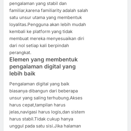
pengalaman yang stabil dan
familiar,karena familiarity adalah salah
satu unsur utama yang membentuk
loyalitas.Pengguna akan lebih mudah
kembali ke platform yang tidak
membuat mereka menyesuaikan diri
dari nol setiap kali berpindah
perangkat.
Elemen yang membentuk
pengalaman digital yang
lebih baik
Pengalaman digital yang baik
biasanya dibangun dari beberapa
unsur yang saling terhubung.Akses
harus cepat,tampilan harus
jelas,navigasi harus logis,dan sistem
harus stabil.Tidak cukup hanya
unggul pada satu sisi.Jika halaman