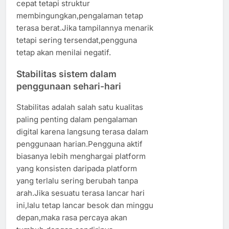
cepat tetapi struktur
membingungkan,pengalaman tetap
terasa berat.Jika tampilannya menarik
tetapi sering tersendat,pengguna
tetap akan menilai negatif.
Stabilitas sistem dalam
penggunaan sehari-hari
Stabilitas adalah salah satu kualitas
paling penting dalam pengalaman
digital karena langsung terasa dalam
penggunaan harian.Pengguna aktif
biasanya lebih menghargai platform
yang konsisten daripada platform
yang terlalu sering berubah tanpa
arah.Jika sesuatu terasa lancar hari
ini,lalu tetap lancar besok dan minggu
depan,maka rasa percaya akan