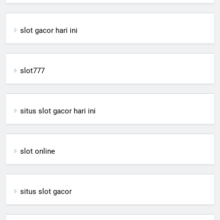
slot gacor hari ini
slot777
situs slot gacor hari ini
slot online
situs slot gacor