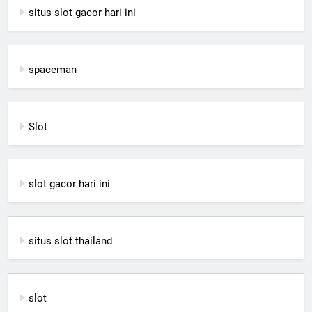
situs slot gacor hari ini
spaceman
Slot
slot gacor hari ini
situs slot thailand
slot