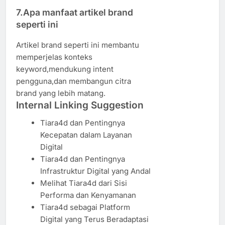
7.Apa manfaat artikel brand
seperti ini
Artikel brand seperti ini membantu
memperjelas konteks
keyword,mendukung intent
pengguna,dan membangun citra
brand yang lebih matang.
Internal Linking Suggestion
Tiara4d dan Pentingnya
Kecepatan dalam Layanan
Digital
Tiara4d dan Pentingnya
Infrastruktur Digital yang Andal
Melihat Tiara4d dari Sisi
Performa dan Kenyamanan
Tiara4d sebagai Platform
Digital yang Terus Beradaptasi