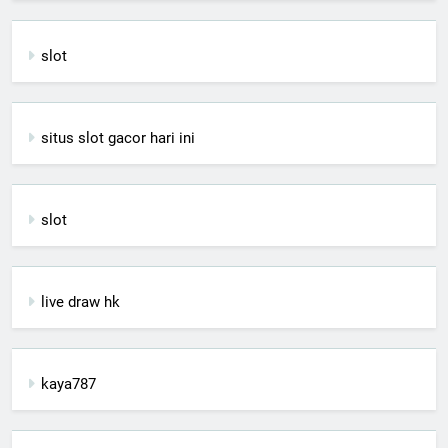
slot
situs slot gacor hari ini
slot
live draw hk
kaya787