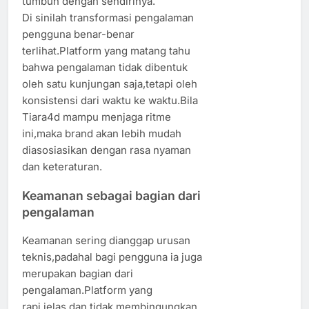
tumbuh dengan sendirinya.
Di sinilah transformasi pengalaman
pengguna benar-benar
terlihat.Platform yang matang tahu
bahwa pengalaman tidak dibentuk
oleh satu kunjungan saja,tetapi oleh
konsistensi dari waktu ke waktu.Bila
Tiara4d mampu menjaga ritme
ini,maka brand akan lebih mudah
diasosiasikan dengan rasa nyaman
dan keteraturan.
Keamanan sebagai bagian dari
pengalaman
Keamanan sering dianggap urusan
teknis,padahal bagi pengguna ia juga
merupakan bagian dari
pengalaman.Platform yang
rapi,jelas,dan tidak membingungkan