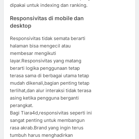
dipakai untuk indexing dan ranking.
Responsivitas di mobile dan
desktop
Responsivitas tidak semata berarti
halaman bisa mengecil atau
membesar mengikuti
layar.Responsivitas yang matang
berarti logika penggunaan tetap
terasa sama di berbagai utama tetap
mudah dikenali,bagian penting tetap
terlihat,dan alur interaksi tidak terasa
asing ketika pengguna berganti
perangkat.
Bagi Tiara4d,responsivitas seperti ini
sangat penting untuk membangun
rasa akrab.Brand yang ingin terus
tumbuh harus menghadirkan