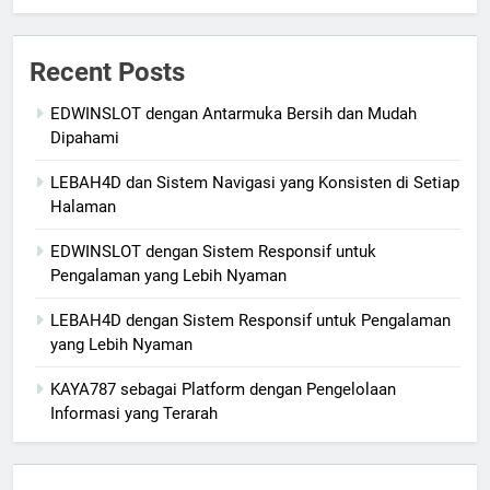
Recent Posts
EDWINSLOT dengan Antarmuka Bersih dan Mudah
Dipahami
LEBAH4D dan Sistem Navigasi yang Konsisten di Setiap
Halaman
EDWINSLOT dengan Sistem Responsif untuk
Pengalaman yang Lebih Nyaman
LEBAH4D dengan Sistem Responsif untuk Pengalaman
yang Lebih Nyaman
KAYA787 sebagai Platform dengan Pengelolaan
Informasi yang Terarah