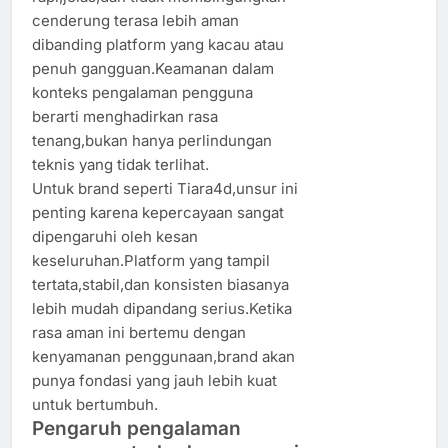
cenderung terasa lebih aman
dibanding platform yang kacau atau
penuh gangguan.Keamanan dalam
konteks pengalaman pengguna
berarti menghadirkan rasa
tenang,bukan hanya perlindungan
teknis yang tidak terlihat.
Untuk brand seperti Tiara4d,unsur ini
penting karena kepercayaan sangat
dipengaruhi oleh kesan
keseluruhan.Platform yang tampil
tertata,stabil,dan konsisten biasanya
lebih mudah dipandang serius.Ketika
rasa aman ini bertemu dengan
kenyamanan penggunaan,brand akan
punya fondasi yang jauh lebih kuat
untuk bertumbuh.
Pengaruh pengalaman