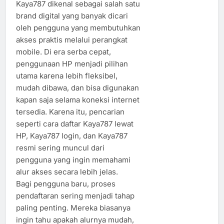
Kaya787 dikenal sebagai salah satu
brand digital yang banyak dicari
oleh pengguna yang membutuhkan
akses praktis melalui perangkat
mobile. Di era serba cepat,
penggunaan HP menjadi pilihan
utama karena lebih fleksibel,
mudah dibawa, dan bisa digunakan
kapan saja selama koneksi internet
tersedia. Karena itu, pencarian
seperti cara daftar Kaya787 lewat
HP, Kaya787 login, dan Kaya787
resmi sering muncul dari
pengguna yang ingin memahami
alur akses secara lebih jelas.
Bagi pengguna baru, proses
pendaftaran sering menjadi tahap
paling penting. Mereka biasanya
ingin tahu apakah alurnya mudah,