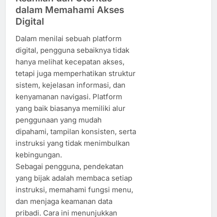
dalam Memahami Akses
Digital
Dalam menilai sebuah platform
digital, pengguna sebaiknya tidak
hanya melihat kecepatan akses,
tetapi juga memperhatikan struktur
sistem, kejelasan informasi, dan
kenyamanan navigasi. Platform
yang baik biasanya memiliki alur
penggunaan yang mudah
dipahami, tampilan konsisten, serta
instruksi yang tidak menimbulkan
kebingungan.
Sebagai pengguna, pendekatan
yang bijak adalah membaca setiap
instruksi, memahami fungsi menu,
dan menjaga keamanan data
pribadi. Cara ini menunjukkan