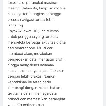
tersedia di perangkat masing-
masing. Selain itu, tampilan mobile
biasanya lebih ringkas sehingga
proses navigasi terasa lebih
langsung.
Kaya787 lewat HP juga relevan
untuk pengguna yang terbiasa
mengelola berbagai aktivitas digital
dari smartphone. Mulai dari
membuat akun, melakukan
pengecekan data, mengatur profil,
hingga mengakses halaman
masuk, semuanya dapat dilakukan
dengan lebih praktis. Namun,
kepraktisan ini tetap perlu
diimbangi dengan kehati-hatian,
terutama dalam menjaga data
pribadi dan memastikan perangkat
yang digunakan aman.