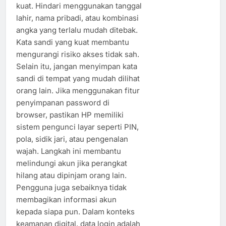
kuat. Hindari menggunakan tanggal
lahir, nama pribadi, atau kombinasi
angka yang terlalu mudah ditebak.
Kata sandi yang kuat membantu
mengurangi risiko akses tidak sah.
Selain itu, jangan menyimpan kata
sandi di tempat yang mudah dilihat
orang lain. Jika menggunakan fitur
penyimpanan password di
browser, pastikan HP memiliki
sistem pengunci layar seperti PIN,
pola, sidik jari, atau pengenalan
wajah. Langkah ini membantu
melindungi akun jika perangkat
hilang atau dipinjam orang lain.
Pengguna juga sebaiknya tidak
membagikan informasi akun
kepada siapa pun. Dalam konteks
keamanan digital, data login adalah