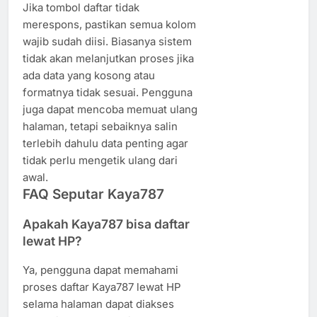
Jika tombol daftar tidak
merespons, pastikan semua kolom
wajib sudah diisi. Biasanya sistem
tidak akan melanjutkan proses jika
ada data yang kosong atau
formatnya tidak sesuai. Pengguna
juga dapat mencoba memuat ulang
halaman, tetapi sebaiknya salin
terlebih dahulu data penting agar
tidak perlu mengetik ulang dari
awal.
FAQ Seputar Kaya787
Apakah Kaya787 bisa daftar
lewat HP?
Ya, pengguna dapat memahami
proses daftar Kaya787 lewat HP
selama halaman dapat diakses