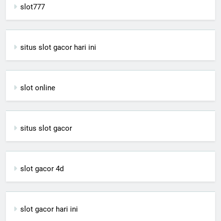
slot777
situs slot gacor hari ini
slot online
situs slot gacor
slot gacor 4d
slot gacor hari ini