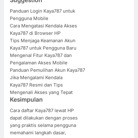
Suggestion
Panduan Login Kaya787 untuk
Pengguna Mobile
Cara Mengatasi Kendala Akses
Kaya787 di Browser HP
Tips Menjaga Keamanan Akun
Kaya787 untuk Pengguna Baru
Mengenal Fitur Kaya787 dan
Pengalaman Akses Mobile
Panduan Pemulihan Akun Kaya787
Jika Mengalami Kendala
Kaya787 Resmi dan Tips
Mengenali Akses yang Tepat
Kesimpulan
Cara daftar Kaya787 lewat HP
dapat dilakukan dengan proses
yang praktis selama pengguna
memahami langkah dasar,