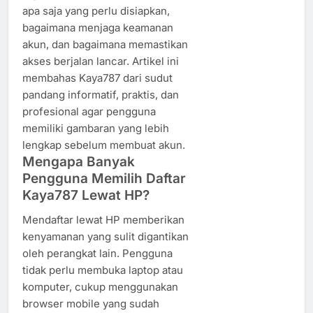
apa saja yang perlu disiapkan,
bagaimana menjaga keamanan
akun, dan bagaimana memastikan
akses berjalan lancar. Artikel ini
membahas Kaya787 dari sudut
pandang informatif, praktis, dan
profesional agar pengguna
memiliki gambaran yang lebih
lengkap sebelum membuat akun.
Mengapa Banyak
Pengguna Memilih Daftar
Kaya787 Lewat HP?
Mendaftar lewat HP memberikan
kenyamanan yang sulit digantikan
oleh perangkat lain. Pengguna
tidak perlu membuka laptop atau
komputer, cukup menggunakan
browser mobile yang sudah