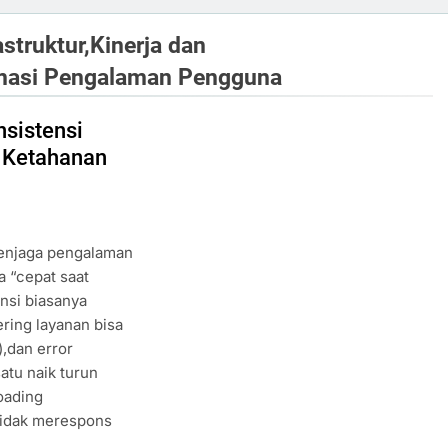
astruktur,Kinerja dan
timasi Pengalaman Pengguna
nsistensi
 Ketahanan
enjaga pengalaman
 “cepat saat
ensi biasanya
sering layanan bisa
),dan error
atu naik turun
oading
 tidak merespons