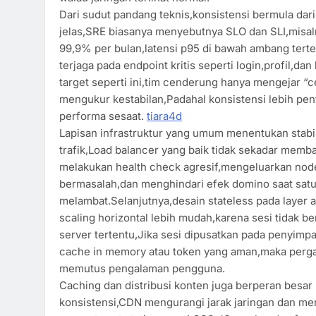
Dari sudut pandang teknis,konsistensi bermula dari 
jelas,SRE biasanya menyebutnya SLO dan SLI,misal
99,9% per bulan,latensi p95 di bawah ambang terte
terjaga pada endpoint kritis seperti login,profil,d
target seperti ini,tim cenderung hanya mengejar “ce
mengukur kestabilan,Padahal konsistensi lebih pen
performa sesaat.
tiara4d
Lapisan infrastruktur yang umum menentukan stabili
trafik,Load balancer yang baik tidak sekadar mem
melakukan health check agresif,mengeluarkan nod
bermasalah,dan menghindari efek domino saat sa
melambat.Selanjutnya,desain stateless pada layer 
scaling horizontal lebih mudah,karena sesi tidak b
server tertentu,Jika sesi dipusatkan pada penyimp
cache in memory atau token yang aman,maka perga
memutus pengalaman pengguna.
Caching dan distribusi konten juga berperan besar
konsistensi,CDN mengurangi jarak jaringan dan me