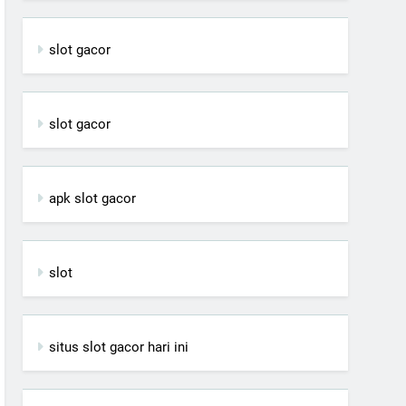
slot gacor
slot gacor
apk slot gacor
slot
situs slot gacor hari ini