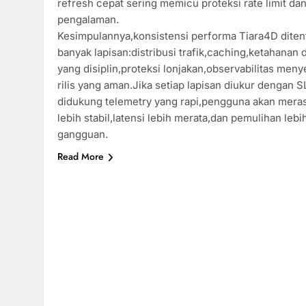
refresh cepat sering memicu proteksi rate limit 
pengalaman.
Kesimpulannya,konsistensi performa Tiara4D ditent
banyak lapisan:distribusi trafik,caching,ketahanan
yang disiplin,proteksi lonjakan,observabilitas meny
rilis yang aman.Jika setiap lapisan diukur dengan S
didukung telemetry yang rapi,pengguna akan mera
lebih stabil,latensi lebih merata,dan pemulihan lebih
gangguan.
Read More