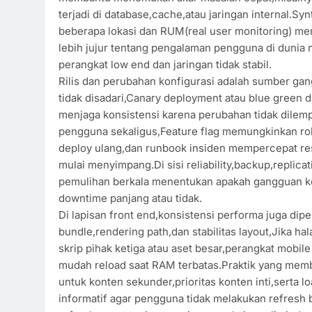
terjadi di database,cache,atau jaringan internal.Syn
beberapa lokasi dan RUM(real user monitoring) m
lebih jujur tentang pengalaman pengguna di dunia 
perangkat low end dan jaringan tidak stabil.
Rilis dan perubahan konfigurasi adalah sumber ga
tidak disadari,Canary deployment atau blue gree
menjaga konsistensi karena perubahan tidak dilem
pengguna sekaligus,Feature flag memungkinkan rol
deploy ulang,dan runbook insiden mempercepat re
mulai menyimpang.Di sisi reliability,backup,replicat
pemulihan berkala menentukan apakah gangguan ke
downtime panjang atau tidak.
Di lapisan front end,konsistensi performa juga dip
bundle,rendering path,dan stabilitas layout,Jika 
skrip pihak ketiga atau aset besar,perangkat mobile
mudah reload saat RAM terbatas.Praktik yang memb
untuk konten sekunder,prioritas konten inti,serta l
informatif agar pengguna tidak melakukan refresh