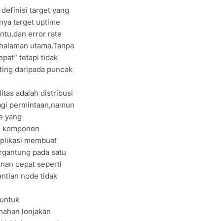
definisi target yang
nya target uptime
ntu,dan error rate
an halaman utama.Tanpa
pat” tetapi tidak
ting daripada puncak
tas adalah distribusi
bagi permintaan,namun
e yang
tu komponen
aplikasi membuat
ergantung pada satu
anan cepat seperti
ntian node tidak
 untuk
nahan lonjakan