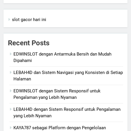
slot gacor hari ini
Recent Posts
EDWINSLOT dengan Antarmuka Bersih dan Mudah
Dipahami
LEBAH4D dan Sistem Navigasi yang Konsisten di Setiap
Halaman
EDWINSLOT dengan Sistem Responsif untuk
Pengalaman yang Lebih Nyaman
LEBAH4D dengan Sistem Responsif untuk Pengalaman
yang Lebih Nyaman
KAYA787 sebagai Platform dengan Pengelolaan