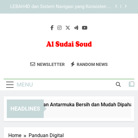
Skip
EDWINSLOT dengan Sistem Responsif untuk
to
Pengalaman yang Lebih Nyaman
content
LEBAH4D dengan Sistem Responsif untuk
Pengalaman yang Lebih Nyaman
EDWINSLOT dengan Antarmuka Bersih dan
Mudah Dipahami
LEBAH4D dan Sistem Navigasi yang Konsisten di
Setiap Halaman
Al Sudai Soud
Rasakan Aroma Elegan Dari Parfum Dan
EDWINSLOT dengan Sistem Responsif untuk
NEWSLETTER
RANDOM NEWS
Pengalaman yang Lebih Nyaman
Minyak Wangi Al Sudais Oud. Koleksi
LEBAH4D dengan Sistem Responsif untuk
Mewah Yang Tahan Lama.
Pengalaman yang Lebih Nyaman
MENU
DWINSLOT dengan Antarmuka Bersih dan Mudah Dipahami
HEADLINES
Week Ago
Home
Panduan Digital