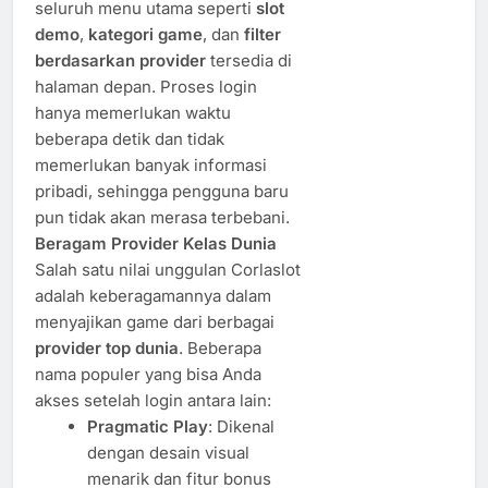
seluruh menu utama seperti
slot
demo
,
kategori game
, dan
filter
berdasarkan provider
tersedia di
halaman depan. Proses login
hanya memerlukan waktu
beberapa detik dan tidak
memerlukan banyak informasi
pribadi, sehingga pengguna baru
pun tidak akan merasa terbebani.
Beragam Provider Kelas Dunia
Salah satu nilai unggulan Corlaslot
adalah keberagamannya dalam
menyajikan game dari berbagai
provider top dunia
. Beberapa
nama populer yang bisa Anda
akses setelah login antara lain:
Pragmatic Play
: Dikenal
dengan desain visual
menarik dan fitur bonus