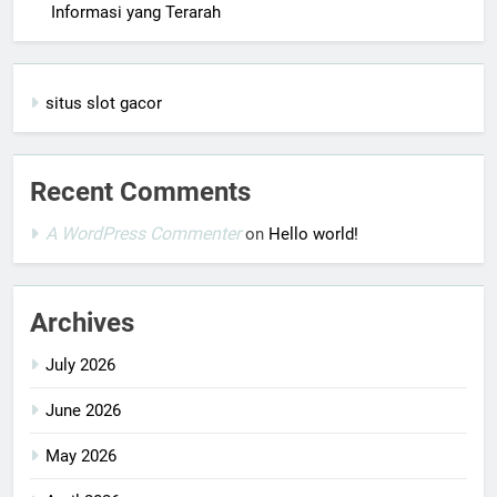
Informasi yang Terarah
situs slot gacor
Recent Comments
A WordPress Commenter
on
Hello world!
Archives
July 2026
June 2026
May 2026