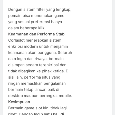
Dengan sistem filter yang lengkap,
pemain bisa menemukan game
yang sesuai preferensi hanya
dalam beberapa klik.
Keamanan dan Performa Stabil
Corlaslot menerapkan sistem
enkripsi modern untuk menjamin
keamanan akun pengguna. Seluruh
data login dan riwayat bermain
disimpan secara terenkripsi dan
tidak dibagikan ke pihak ketiga. Di
sisi lain, performa situs yang
ringan memastikan pengalaman
bermain tetap lancar, baik di
desktop maupun perangkat mobile.
Kesimpulan
Bermain game slot kini tidak lagi
ribet. Dengan
login satu kali di