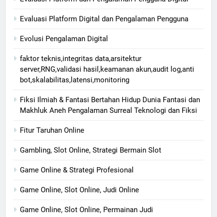
Evaluasi Platform Digital dan Pengalaman Pengguna
Evolusi Pengalaman Digital
faktor teknis,integritas data,arsitektur
server,RNG,validasi hasil,keamanan akun,audit log,anti
bot,skalabilitas,latensi,monitoring
Fiksi Ilmiah & Fantasi Bertahan Hidup Dunia Fantasi dan
Makhluk Aneh Pengalaman Surreal Teknologi dan Fiksi
Fitur Taruhan Online
Gambling, Slot Online, Strategi Bermain Slot
Game Online & Strategi Profesional
Game Online, Slot Online, Judi Online
Game Online, Slot Online, Permainan Judi