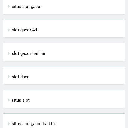
situs slot gacor
slot gacor 4d
slot gacor hari ini
slot dana
situs slot
situs slot gacor hari ini