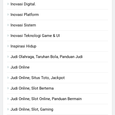
Inovasi Digital.
Inovasi Platform
Inovasi Sistem
Inovasi Teknologi Game & UI
Inspirasi Hidup
Judi Olahraga, Taruhan Bola, Panduan Judi
Judi Online
Judi Online, Situs Toto, Jackpot
Judi Online, Slot Bertema
Judi Online, Slot Online, Panduan Bermain
Judi Online, Slot, Gaming