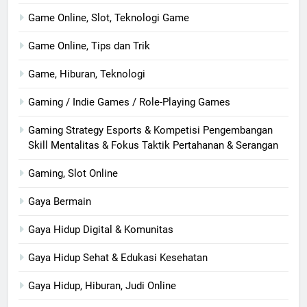
Game Online, Slot, Teknologi Game
Game Online, Tips dan Trik
Game, Hiburan, Teknologi
Gaming / Indie Games / Role-Playing Games
Gaming Strategy Esports & Kompetisi Pengembangan
Skill Mentalitas & Fokus Taktik Pertahanan & Serangan
Gaming, Slot Online
Gaya Bermain
Gaya Hidup Digital & Komunitas
Gaya Hidup Sehat & Edukasi Kesehatan
Gaya Hidup, Hiburan, Judi Online