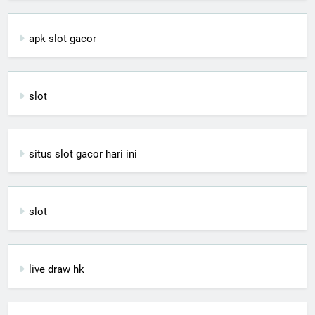
apk slot gacor
slot
situs slot gacor hari ini
slot
live draw hk