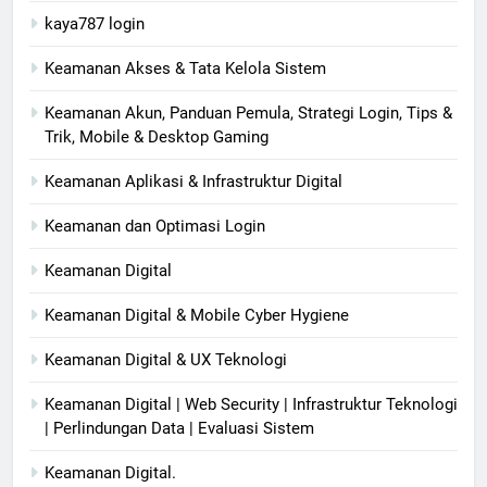
kaya787 login
Keamanan Akses & Tata Kelola Sistem
Keamanan Akun, Panduan Pemula, Strategi Login, Tips &
Trik, Mobile & Desktop Gaming
Keamanan Aplikasi & Infrastruktur Digital
Keamanan dan Optimasi Login
Keamanan Digital
Keamanan Digital & Mobile Cyber Hygiene
Keamanan Digital & UX Teknologi
Keamanan Digital | Web Security | Infrastruktur Teknologi
| Perlindungan Data | Evaluasi Sistem
Keamanan Digital.