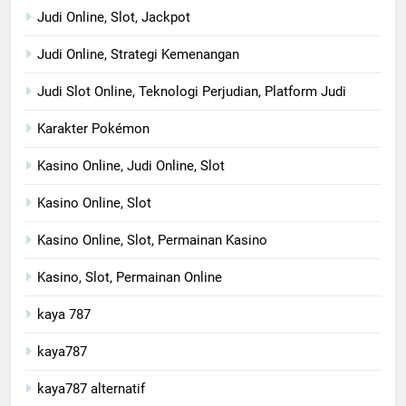
Judi Online, Slot, Jackpot
Judi Online, Strategi Kemenangan
Judi Slot Online, Teknologi Perjudian, Platform Judi
Karakter Pokémon
Kasino Online, Judi Online, Slot
Kasino Online, Slot
Kasino Online, Slot, Permainan Kasino
Kasino, Slot, Permainan Online
kaya 787
kaya787
kaya787 alternatif