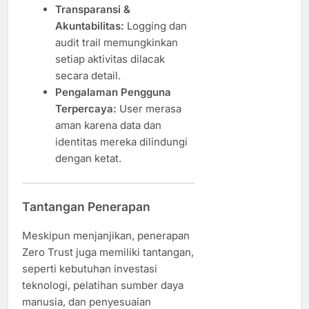
Transparansi &
Akuntabilitas:
Logging dan
audit trail memungkinkan
setiap aktivitas dilacak
secara detail.
Pengalaman Pengguna
Terpercaya:
User merasa
aman karena data dan
identitas mereka dilindungi
dengan ketat.
Tantangan Penerapan
Meskipun menjanjikan, penerapan
Zero Trust juga memiliki tantangan,
seperti kebutuhan investasi
teknologi, pelatihan sumber daya
manusia, dan penyesuaian