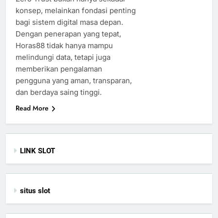
konsep, melainkan fondasi penting
bagi sistem digital masa depan.
Dengan penerapan yang tepat,
Horas88 tidak hanya mampu
melindungi data, tetapi juga
memberikan pengalaman
pengguna yang aman, transparan,
dan berdaya saing tinggi.
Read More
LINK SLOT
situs slot