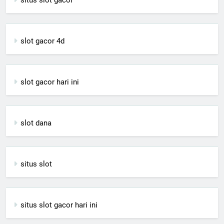
situs slot gacor
slot gacor 4d
slot gacor hari ini
slot dana
situs slot
situs slot gacor hari ini