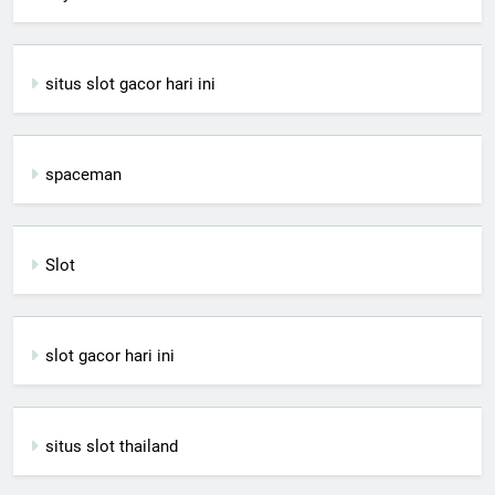
situs slot gacor hari ini
spaceman
Slot
slot gacor hari ini
situs slot thailand