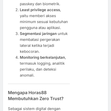
passkey dan biometrik.
Least privilege access
,
yaitu memberi akses
minimum sesuai kebutuhan
pengguna atau aplikasi.
Segmentasi jaringan
untuk
membatasi pergerakan
lateral ketika terjadi
kebocoran.
Monitoring berkelanjutan
,
termasuk logging, analitik
perilaku, dan deteksi
anomali.
Mengapa Horas88
Membutuhkan Zero Trust?
Sebagai sistem digital dengan