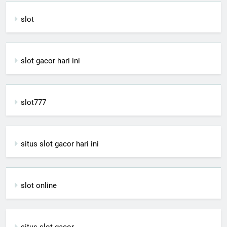
slot
slot gacor hari ini
slot777
situs slot gacor hari ini
slot online