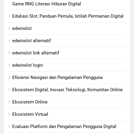
Game RNG Literasi Hiburan Digital
Edukasi Slot, Panduan Pemula, Istilah Permainan Digital
edwinslot
edwinslot alternatif
edwinslot link alternatif
edwinslot login
Efisiensi Navigasi dan Pengalaman Pengguna
Ekosistem Digital, Inovasi Teknologi, Komunitas Online
Ekosistem Online
Ekosistem Virtual
Evaluasi Platform dan Pengalaman Pengguna Digital