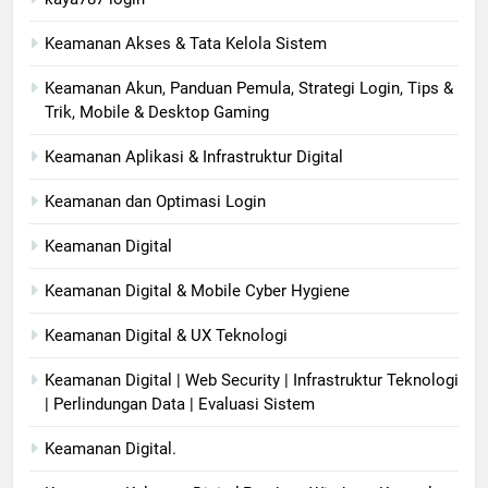
Keamanan Akses & Tata Kelola Sistem
Keamanan Akun, Panduan Pemula, Strategi Login, Tips &
Trik, Mobile & Desktop Gaming
Keamanan Aplikasi & Infrastruktur Digital
Keamanan dan Optimasi Login
Keamanan Digital
Keamanan Digital & Mobile Cyber Hygiene
Keamanan Digital & UX Teknologi
Keamanan Digital | Web Security | Infrastruktur Teknologi
| Perlindungan Data | Evaluasi Sistem
Keamanan Digital.