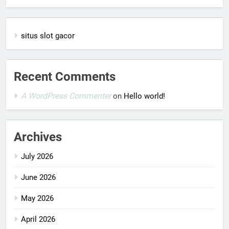
situs slot gacor
Recent Comments
A WordPress Commenter
on
Hello world!
Archives
July 2026
June 2026
May 2026
April 2026