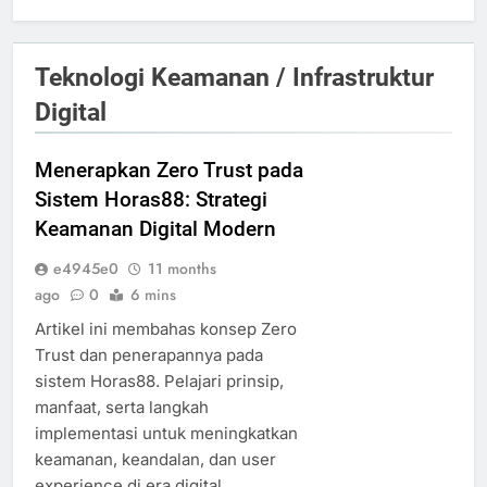
Teknologi Keamanan / Infrastruktur
Digital
Menerapkan Zero Trust pada
Sistem Horas88: Strategi
Keamanan Digital Modern
e4945e0
11 months
ago
0
6 mins
Artikel ini membahas konsep Zero
Trust dan penerapannya pada
sistem Horas88. Pelajari prinsip,
manfaat, serta langkah
implementasi untuk meningkatkan
keamanan, keandalan, dan user
experience di era digital.