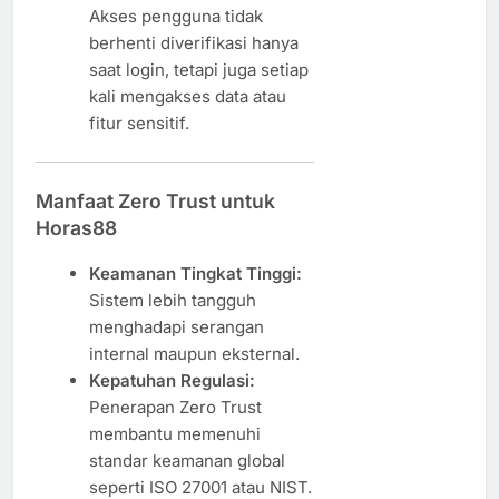
Akses pengguna tidak
berhenti diverifikasi hanya
saat login, tetapi juga setiap
kali mengakses data atau
fitur sensitif.
Manfaat Zero Trust untuk
Horas88
Keamanan Tingkat Tinggi:
Sistem lebih tangguh
menghadapi serangan
internal maupun eksternal.
Kepatuhan Regulasi:
Penerapan Zero Trust
membantu memenuhi
standar keamanan global
seperti ISO 27001 atau NIST.