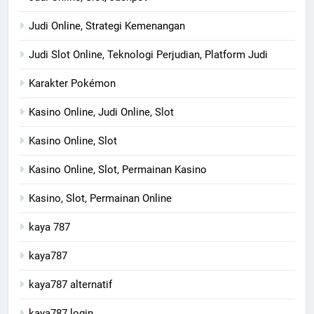
Judi Online, Strategi Kemenangan
Judi Slot Online, Teknologi Perjudian, Platform Judi
Karakter Pokémon
Kasino Online, Judi Online, Slot
Kasino Online, Slot
Kasino Online, Slot, Permainan Kasino
Kasino, Slot, Permainan Online
kaya 787
kaya787
kaya787 alternatif
kaya787 login