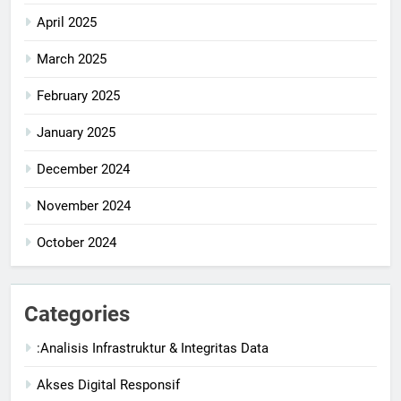
April 2025
March 2025
February 2025
January 2025
December 2024
November 2024
October 2024
Categories
:Analisis Infrastruktur & Integritas Data
Akses Digital Responsif