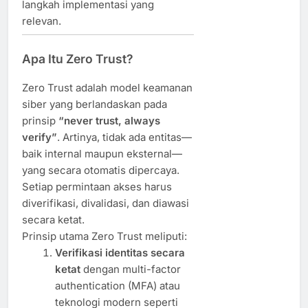
langkah implementasi yang
relevan.
Apa Itu Zero Trust?
Zero Trust adalah model keamanan
siber yang berlandaskan pada
prinsip
“never trust, always
verify”
. Artinya, tidak ada entitas—
baik internal maupun eksternal—
yang secara otomatis dipercaya.
Setiap permintaan akses harus
diverifikasi, divalidasi, dan diawasi
secara ketat.
Prinsip utama Zero Trust meliputi:
Verifikasi identitas secara
ketat
dengan multi-factor
authentication (MFA) atau
teknologi modern seperti