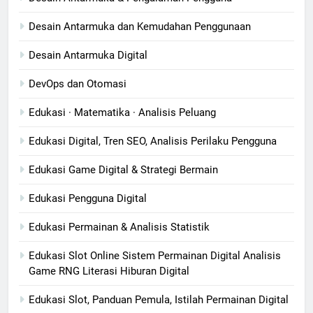
Desain Antarmuka dan Kemudahan Penggunaan
Desain Antarmuka Digital
DevOps dan Otomasi
Edukasi · Matematika · Analisis Peluang
Edukasi Digital, Tren SEO, Analisis Perilaku Pengguna
Edukasi Game Digital & Strategi Bermain
Edukasi Pengguna Digital
Edukasi Permainan & Analisis Statistik
Edukasi Slot Online Sistem Permainan Digital Analisis
Game RNG Literasi Hiburan Digital
Edukasi Slot, Panduan Pemula, Istilah Permainan Digital