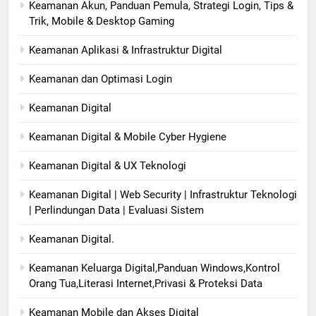
Keamanan Akun, Panduan Pemula, Strategi Login, Tips &
Trik, Mobile & Desktop Gaming
Keamanan Aplikasi & Infrastruktur Digital
Keamanan dan Optimasi Login
Keamanan Digital
Keamanan Digital & Mobile Cyber Hygiene
Keamanan Digital & UX Teknologi
Keamanan Digital | Web Security | Infrastruktur Teknologi
| Perlindungan Data | Evaluasi Sistem
Keamanan Digital.
Keamanan Keluarga Digital,Panduan Windows,Kontrol
Orang Tua,Literasi Internet,Privasi & Proteksi Data
Keamanan Mobile dan Akses Digital