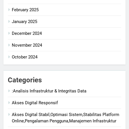
February 2025
January 2025
December 2024
November 2024
October 2024
Categories
:Analisis Infrastruktur & Integritas Data
Akses Digital Responsif
Akses Digital Stabil,Optimasi Sistem,Stabilitas Platform
Online,Pengalaman Pengguna,Manajemen Infrastruktur