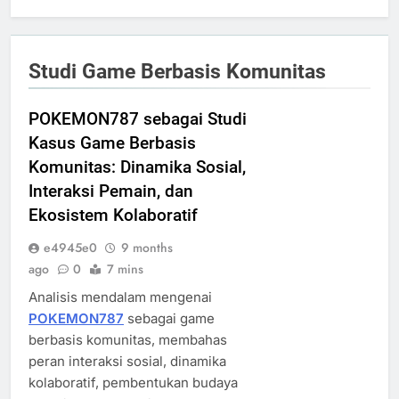
Studi Game Berbasis Komunitas
POKEMON787 sebagai Studi
Kasus Game Berbasis
Komunitas: Dinamika Sosial,
Interaksi Pemain, dan
Ekosistem Kolaboratif
e4945e0
9 months
ago
0
7 mins
Analisis mendalam mengenai
POKEMON787
sebagai game
berbasis komunitas, membahas
peran interaksi sosial, dinamika
kolaboratif, pembentukan budaya