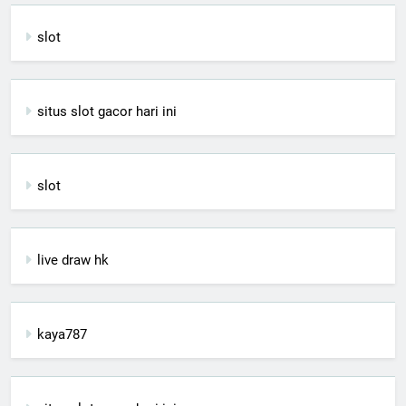
slot
situs slot gacor hari ini
slot
live draw hk
kaya787