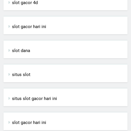
slot gacor 4d
slot gacor hari ini
slot dana
situs slot
situs slot gacor hari ini
slot gacor hari ini