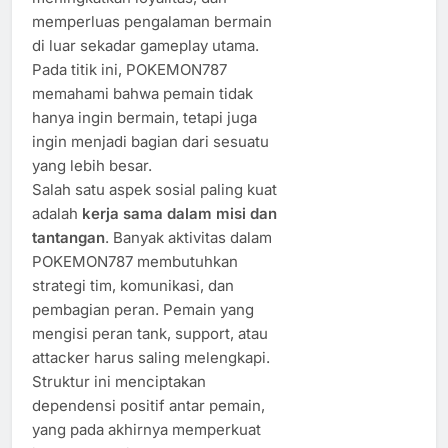
memperluas pengalaman bermain
di luar sekadar gameplay utama.
Pada titik ini, POKEMON787
memahami bahwa pemain tidak
hanya ingin bermain, tetapi juga
ingin menjadi bagian dari sesuatu
yang lebih besar.
Salah satu aspek sosial paling kuat
adalah
kerja sama dalam misi dan
tantangan
. Banyak aktivitas dalam
POKEMON787 membutuhkan
strategi tim, komunikasi, dan
pembagian peran. Pemain yang
mengisi peran tank, support, atau
attacker harus saling melengkapi.
Struktur ini menciptakan
dependensi positif antar pemain,
yang pada akhirnya memperkuat