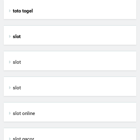
toto togel
slot
slot
slot
slot online
slot gacor