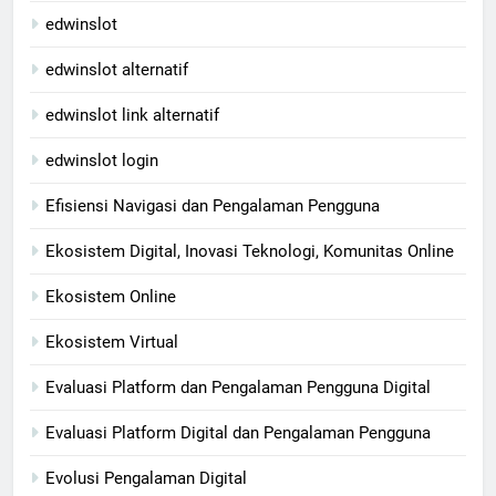
edwinslot
edwinslot alternatif
edwinslot link alternatif
edwinslot login
Efisiensi Navigasi dan Pengalaman Pengguna
Ekosistem Digital, Inovasi Teknologi, Komunitas Online
Ekosistem Online
Ekosistem Virtual
Evaluasi Platform dan Pengalaman Pengguna Digital
Evaluasi Platform Digital dan Pengalaman Pengguna
Evolusi Pengalaman Digital