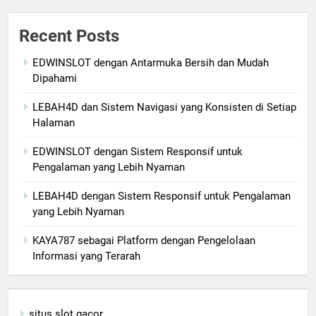
Recent Posts
EDWINSLOT dengan Antarmuka Bersih dan Mudah
Dipahami
LEBAH4D dan Sistem Navigasi yang Konsisten di Setiap
Halaman
EDWINSLOT dengan Sistem Responsif untuk
Pengalaman yang Lebih Nyaman
LEBAH4D dengan Sistem Responsif untuk Pengalaman
yang Lebih Nyaman
KAYA787 sebagai Platform dengan Pengelolaan
Informasi yang Terarah
situs slot gacor