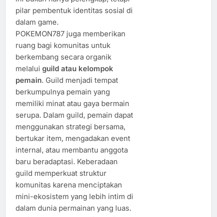
pilar pembentuk identitas sosial di
dalam game.
POKEMON787 juga memberikan
ruang bagi komunitas untuk
berkembang secara organik
melalui
guild atau kelompok
pemain
. Guild menjadi tempat
berkumpulnya pemain yang
memiliki minat atau gaya bermain
serupa. Dalam guild, pemain dapat
menggunakan strategi bersama,
bertukar item, mengadakan event
internal, atau membantu anggota
baru beradaptasi. Keberadaan
guild memperkuat struktur
komunitas karena menciptakan
mini-ekosistem yang lebih intim di
dalam dunia permainan yang luas.