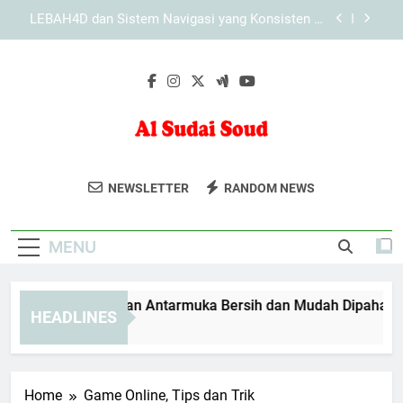
Skip
EDWINSLOT dengan Sistem Responsif untuk
to
Pengalaman yang Lebih Nyaman
content
LEBAH4D dengan Sistem Responsif untuk
Pengalaman yang Lebih Nyaman
EDWINSLOT dengan Antarmuka Bersih dan
Mudah Dipahami
LEBAH4D dan Sistem Navigasi yang Konsisten di
Setiap Halaman
Al Sudai Soud
Rasakan Aroma Elegan Dari Parfum Dan
EDWINSLOT dengan Sistem Responsif untuk
NEWSLETTER
RANDOM NEWS
Pengalaman yang Lebih Nyaman
Minyak Wangi Al Sudais Oud. Koleksi
LEBAH4D dengan Sistem Responsif untuk
Mewah Yang Tahan Lama.
Pengalaman yang Lebih Nyaman
MENU
DWINSLOT dengan Antarmuka Bersih dan Mudah Dipahami
HEADLINES
Weeks Ago
Home
Game Online, Tips dan Trik