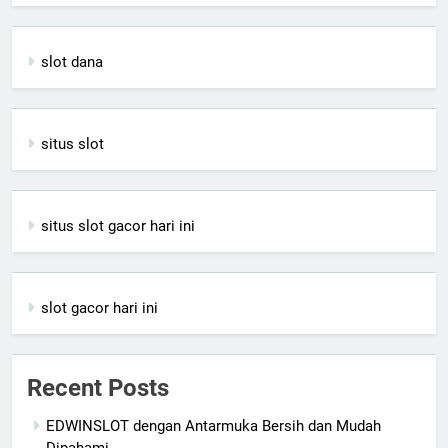
slot dana
situs slot
situs slot gacor hari ini
slot gacor hari ini
Recent Posts
EDWINSLOT dengan Antarmuka Bersih dan Mudah
Dipahami