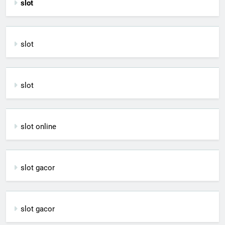
slot
slot
slot
slot online
slot gacor
slot gacor