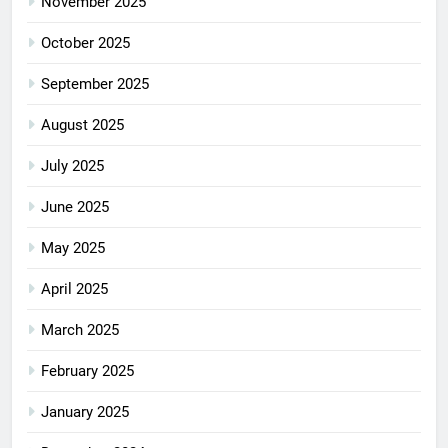
November 2025
October 2025
September 2025
August 2025
July 2025
June 2025
May 2025
April 2025
March 2025
February 2025
January 2025