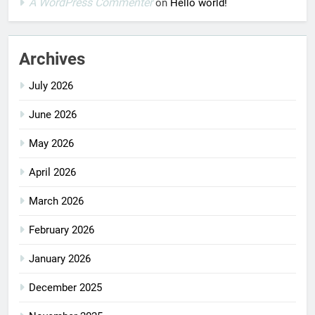
A WordPress Commenter
on
Hello world!
Archives
July 2026
June 2026
May 2026
April 2026
March 2026
February 2026
January 2026
December 2025