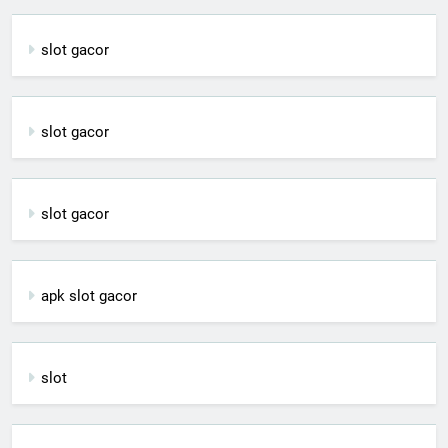
slot gacor
slot gacor
slot gacor
apk slot gacor
slot