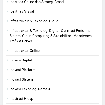
Identitas Online dan Strategi Brand
Identitas Visual
Infrastruktur & Teknologi Cloud
Infrastruktur & Teknologi Digital; Optimasi Performa
Sistem; Cloud Computing & Skalabilitas; Manajemen
Trafik & Server
Infrastruktur Online
Inovasi Digital.
Inovasi Platform
Inovasi Sistem
Inovasi Teknologi Game & UI
Inspirasi Hidup