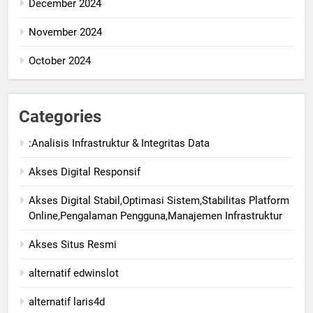
December 2024
November 2024
October 2024
Categories
:Analisis Infrastruktur & Integritas Data
Akses Digital Responsif
Akses Digital Stabil,Optimasi Sistem,Stabilitas Platform
Online,Pengalaman Pengguna,Manajemen Infrastruktur
Akses Situs Resmi
alternatif edwinslot
alternatif laris4d