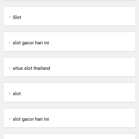
Slot
slot gacor hari ini
situs slot thailand
slot
slot gacor hari ini