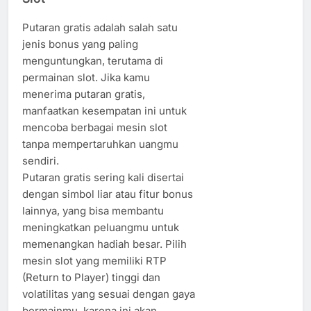
Putaran gratis adalah salah satu
jenis bonus yang paling
menguntungkan, terutama di
permainan slot. Jika kamu
menerima putaran gratis,
manfaatkan kesempatan ini untuk
mencoba berbagai mesin slot
tanpa mempertaruhkan uangmu
sendiri.
Putaran gratis sering kali disertai
dengan simbol liar atau fitur bonus
lainnya, yang bisa membantu
meningkatkan peluangmu untuk
memenangkan hadiah besar. Pilih
mesin slot yang memiliki RTP
(Return to Player) tinggi dan
volatilitas yang sesuai dengan gaya
bermainmu, karena ini akan