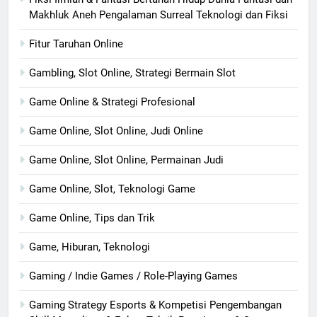
Makhluk Aneh Pengalaman Surreal Teknologi dan Fiksi
Fitur Taruhan Online
Gambling, Slot Online, Strategi Bermain Slot
Game Online & Strategi Profesional
Game Online, Slot Online, Judi Online
Game Online, Slot Online, Permainan Judi
Game Online, Slot, Teknologi Game
Game Online, Tips dan Trik
Game, Hiburan, Teknologi
Gaming / Indie Games / Role-Playing Games
Gaming Strategy Esports & Kompetisi Pengembangan