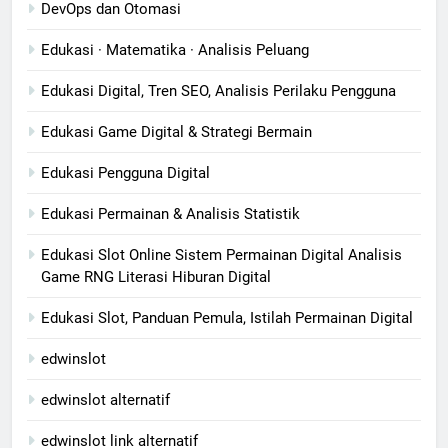
DevOps dan Otomasi
Edukasi · Matematika · Analisis Peluang
Edukasi Digital, Tren SEO, Analisis Perilaku Pengguna
Edukasi Game Digital & Strategi Bermain
Edukasi Pengguna Digital
Edukasi Permainan & Analisis Statistik
Edukasi Slot Online Sistem Permainan Digital Analisis
Game RNG Literasi Hiburan Digital
Edukasi Slot, Panduan Pemula, Istilah Permainan Digital
edwinslot
edwinslot alternatif
edwinslot link alternatif