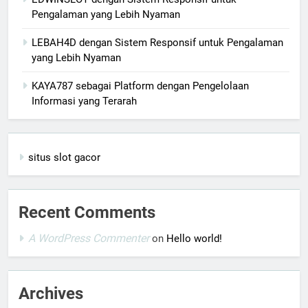
Pengalaman yang Lebih Nyaman
LEBAH4D dengan Sistem Responsif untuk Pengalaman
yang Lebih Nyaman
KAYA787 sebagai Platform dengan Pengelolaan
Informasi yang Terarah
situs slot gacor
Recent Comments
A WordPress Commenter
on
Hello world!
Archives