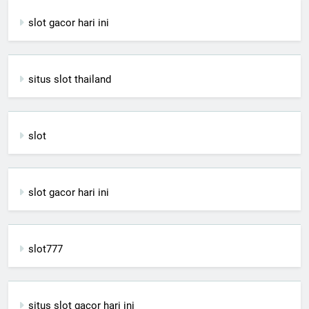
slot gacor hari ini
situs slot thailand
slot
slot gacor hari ini
slot777
situs slot gacor hari ini