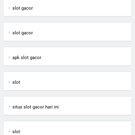
slot gacor
slot gacor
apk slot gacor
slot
situs slot gacor hari ini
slot