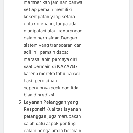
memberikan jaminan bahwa
setiap pemain memiliki
kesempatan yang setara
untuk menang, tanpa ada
manipulasi atau kecurangan
dalam permainan.Dengan
sistem yang transparan dan
adil ini, pemain dapat
merasa lebih percaya diri
saat bermain di
KAYA787
karena mereka tahu bahwa
hasil permainan
sepenuhnya acak dan tidak
bisa diprediksi.
Layanan Pelanggan yang
Responsif
Kualitas
layanan
pelanggan
juga merupakan
salah satu aspek penting
dalam pengalaman bermain