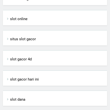
slot online
situs slot gacor
slot gacor 4d
slot gacor hari ini
slot dana