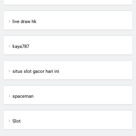
live draw hk
kaya787
situs slot gacor hari ini
spaceman
Slot