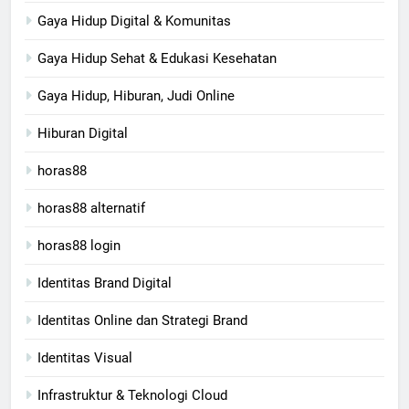
Gaya Hidup Digital & Komunitas
Gaya Hidup Sehat & Edukasi Kesehatan
Gaya Hidup, Hiburan, Judi Online
Hiburan Digital
horas88
horas88 alternatif
horas88 login
Identitas Brand Digital
Identitas Online dan Strategi Brand
Identitas Visual
Infrastruktur & Teknologi Cloud