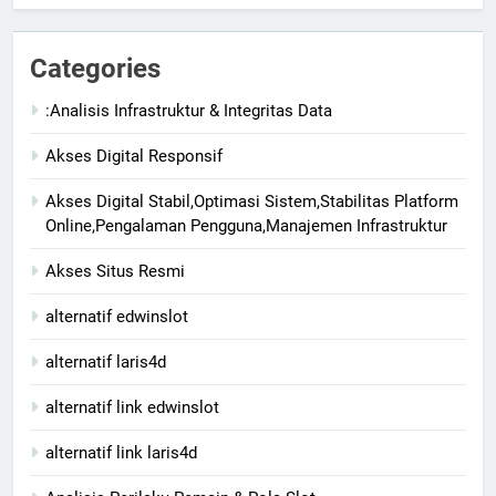
Categories
:Analisis Infrastruktur & Integritas Data
Akses Digital Responsif
Akses Digital Stabil,Optimasi Sistem,Stabilitas Platform
Online,Pengalaman Pengguna,Manajemen Infrastruktur
Akses Situs Resmi
alternatif edwinslot
alternatif laris4d
alternatif link edwinslot
alternatif link laris4d