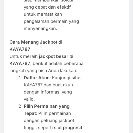
yang cepat dan efektif
untuk memastikan
pengalaman bermain yang
menyenangkan.
Cara Menang Jackpot di
KAYA787
Untuk meraih
jackpot besar
di
KAYA787
, berikut adalah beberapa
langkah yang bisa Anda lakukan:
Daftar Akun
: Kunjungi situs
KAYA787 dan buat akun
dengan informasi yang
valid.
Pilih Permainan yang
Tepat
: Pilih permainan
dengan peluang jackpot
tinggi, seperti
slot progresif