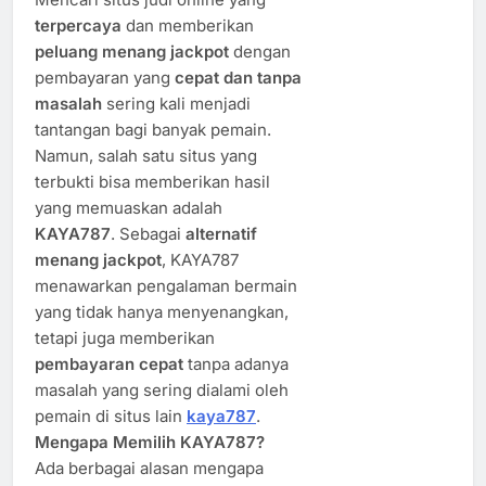
terpercaya
dan memberikan
peluang menang jackpot
dengan
pembayaran yang
cepat dan tanpa
masalah
sering kali menjadi
tantangan bagi banyak pemain.
Namun, salah satu situs yang
terbukti bisa memberikan hasil
yang memuaskan adalah
KAYA787
. Sebagai
alternatif
menang jackpot
, KAYA787
menawarkan pengalaman bermain
yang tidak hanya menyenangkan,
tetapi juga memberikan
pembayaran cepat
tanpa adanya
masalah yang sering dialami oleh
pemain di situs lain
kaya787
.
Mengapa Memilih KAYA787?
Ada berbagai alasan mengapa