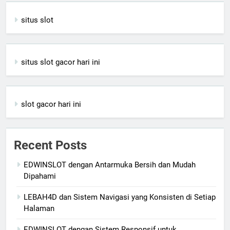
situs slot
situs slot gacor hari ini
slot gacor hari ini
Recent Posts
EDWINSLOT dengan Antarmuka Bersih dan Mudah
Dipahami
LEBAH4D dan Sistem Navigasi yang Konsisten di Setiap
Halaman
EDWINSLOT dengan Sistem Responsif untuk