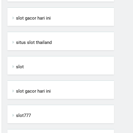
slot gacor hari ini
situs slot thailand
slot
slot gacor hari ini
slot777