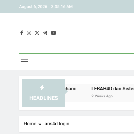
Skip
August 6, 2026
3:35:17 AM
to
content
Al 
Rasakan A
ih dan Mudah Dipahami
LEBAH4D dan Sistem Navigasi y
2 Weeks Ago
HEADLINES
Home
laris4d login