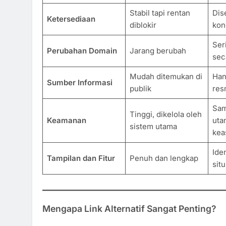
Stabil tapi rentan
Dis
Ketersediaan
diblokir
kon
Ser
Perubahan Domain
Jarang berubah
sec
Mudah ditemukan di
Han
Sumber Informasi
publik
res
Sam
Tinggi, dikelola oleh
Keamanan
uta
sistem utama
kea
Ide
Tampilan dan Fitur
Penuh dan lengkap
sit
Mengapa Link Alternatif Sangat Penting?