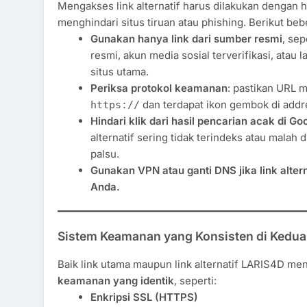
Mengakses link alternatif harus dilakukan dengan h
menghindari situs tiruan atau phishing. Berikut beb
Gunakan hanya link dari sumber resmi
, sep
resmi, akun media sosial terverifikasi, atau l
situs utama.
Periksa protokol keamanan
: pastikan URL
dan terdapat ikon gembok di addre
https://
Hindari klik dari hasil pencarian acak di Go
alternatif sering tidak terindeks atau malah d
palsu.
Gunakan VPN atau ganti DNS jika link alterna
Anda.
Sistem Keamanan yang Konsisten di Kedua
Baik link utama maupun link alternatif LARIS4D m
keamanan yang identik
, seperti:
Enkripsi SSL (HTTPS)