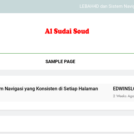
LEBAH4D dan Sistem Navig
EDWINSLOT dengan Sistem Responsif 
LEBAH4D dengan Sistem Responsif 
Sudai Soud
EDWINSLOT dengan A
roma Elegan Dari Parfum Dan Minyak Wangi Al Sudais Oud. K
LEBAH4D dan Sistem Navig
SAMPLE PAGE
EDWINSLOT dengan Sistem Responsif 
LEBAH4D dengan Sistem Responsif 
ang Konsisten di Setiap Halaman
EDWINSLOT dengan Si
2 Weeks Ago