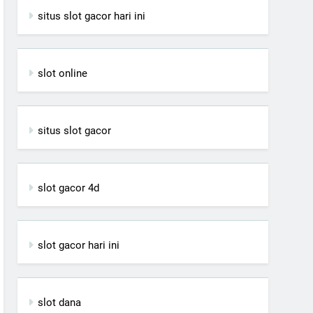
situs slot gacor hari ini
slot online
situs slot gacor
slot gacor 4d
slot gacor hari ini
slot dana