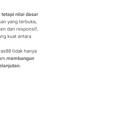
tetapi nilai dasar
kan yang terbuka,
ten dan responsif,
ng kuat antara
ras88 tidak hanya
lam
membangun
elanjutan
.