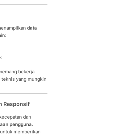
 menampilkan
data
in:
k
memang bekerja
 teknis yang mungkin
n Responsif
 kecepatan dan
yaan pengguna
.
h untuk memberikan