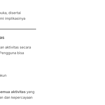
ka, disertai
mi implikasinya
tas
n aktivitas secara
 Pengguna bisa
akun
semua aktivitas
yang
man dan kepercayaan