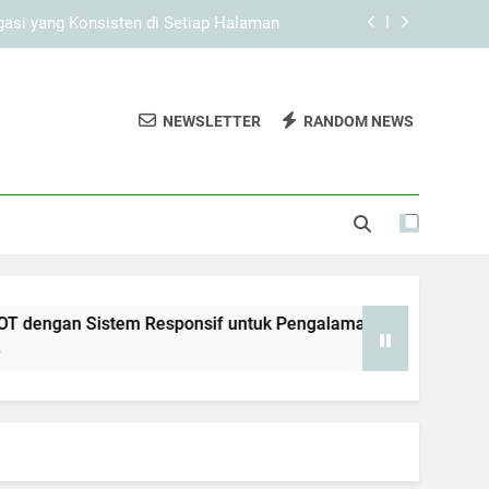
asi yang Konsisten di Setiap Halaman
untuk Pengalaman yang Lebih Nyaman
untuk Pengalaman yang Lebih Nyaman
NEWSLETTER
RANDOM NEWS
ntarmuka Bersih dan Mudah Dipahami
oleksi Mewah Yang Tahan Lama.
asi yang Konsisten di Setiap Halaman
untuk Pengalaman yang Lebih Nyaman
untuk Pengalaman yang Lebih Nyaman
stem Responsif untuk Pengalaman yang Lebih Nyaman