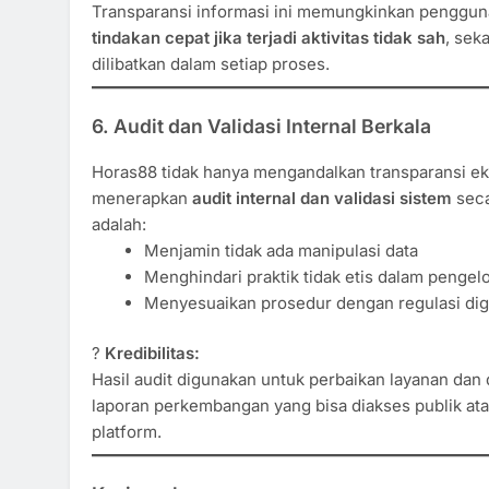
Transparansi informasi ini memungkinkan penggu
tindakan cepat jika terjadi aktivitas tidak sah
, sek
dilibatkan dalam setiap proses.
6. Audit dan Validasi Internal Berkala
Horas88 tidak hanya mengandalkan transparansi ekst
menerapkan
audit internal dan validasi sistem
seca
adalah:
Menjamin tidak ada manipulasi data
Menghindari praktik tidak etis dalam pengel
Menyesuaikan prosedur dengan regulasi digi
?
Kredibilitas:
Hasil audit digunakan untuk perbaikan layanan dan
laporan perkembangan yang bisa diakses publik ata
platform.