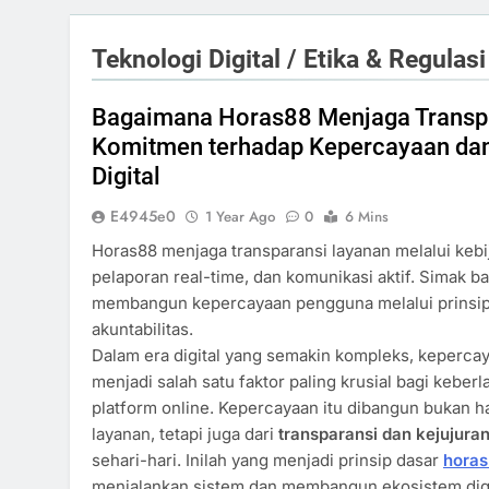
Teknologi Digital / Etika & Regula
Bagaimana Horas88 Menjaga Transpa
Komitmen terhadap Kepercayaan dan 
Digital
E4945e0
1 Year Ago
0
6 Mins
Horas88 menjaga transparansi layanan melalui kebi
pelaporan real-time, dan komunikasi aktif. Simak b
membangun kepercayaan pengguna melalui prinsip
akuntabilitas.
Dalam era digital yang semakin kompleks, keperc
menjadi salah satu faktor paling krusial bagi kebe
platform online. Kepercayaan itu dibangun bukan ha
layanan, tetapi juga dari
transparansi dan kejujura
sehari-hari. Inilah yang menjadi prinsip dasar
hora
menjalankan sistem dan membangun ekosistem digi