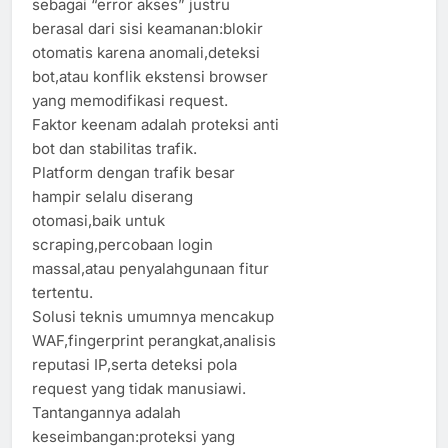
sebagai “error akses” justru
berasal dari sisi keamanan:blokir
otomatis karena anomali,deteksi
bot,atau konflik ekstensi browser
yang memodifikasi request.
Faktor keenam adalah proteksi anti
bot dan stabilitas trafik.
Platform dengan trafik besar
hampir selalu diserang
otomasi,baik untuk
scraping,percobaan login
massal,atau penyalahgunaan fitur
tertentu.
Solusi teknis umumnya mencakup
WAF,fingerprint perangkat,analisis
reputasi IP,serta deteksi pola
request yang tidak manusiawi.
Tantangannya adalah
keseimbangan:proteksi yang