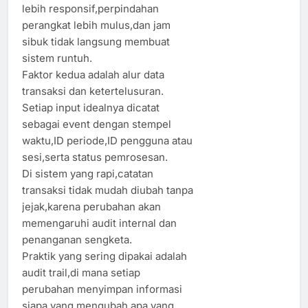
lebih responsif,perpindahan
perangkat lebih mulus,dan jam
sibuk tidak langsung membuat
sistem runtuh.
Faktor kedua adalah alur data
transaksi dan ketertelusuran.
Setiap input idealnya dicatat
sebagai event dengan stempel
waktu,ID periode,ID pengguna atau
sesi,serta status pemrosesan.
Di sistem yang rapi,catatan
transaksi tidak mudah diubah tanpa
jejak,karena perubahan akan
memengaruhi audit internal dan
penanganan sengketa.
Praktik yang sering dipakai adalah
audit trail,di mana setiap
perubahan menyimpan informasi
siapa yang mengubah,apa yang