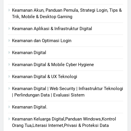
Keamanan Akun, Panduan Pemula, Strategi Login, Tips &
Trik, Mobile & Desktop Gaming
Keamanan Aplikasi & Infrastruktur Digital
Keamanan dan Optimasi Login
Keamanan Digital
Keamanan Digital & Mobile Cyber Hygiene
Keamanan Digital & UX Teknologi
Keamanan Digital | Web Security | Infrastruktur Teknologi
| Perlindungan Data | Evaluasi Sistem
Keamanan Digital.
Keamanan Keluarga Digital,Panduan Windows,Kontrol
Orang Tua,Literasi Internet,Privasi & Proteksi Data