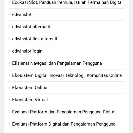
Edukasi Slot, Panduan Pemula, Istilah Permainan Digital
edwinslot
edwinslot alternatif
edwinslot link alternatif
edwinslot login
Efisiensi Navigasi dan Pengalaman Pengguna
Ekosistem Digital, Inovasi Teknologi, Komunitas Online
Ekosistem Online
Ekosistem Virtual
Evaluasi Platform dan Pengalaman Pengguna Digital
Evaluasi Platform Digital dan Pengalaman Pengguna