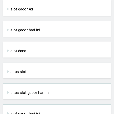
slot gacor 4d
slot gacor hari ini
slot dana
situs slot
situs slot gacor hari ini
slot gacor hari ini