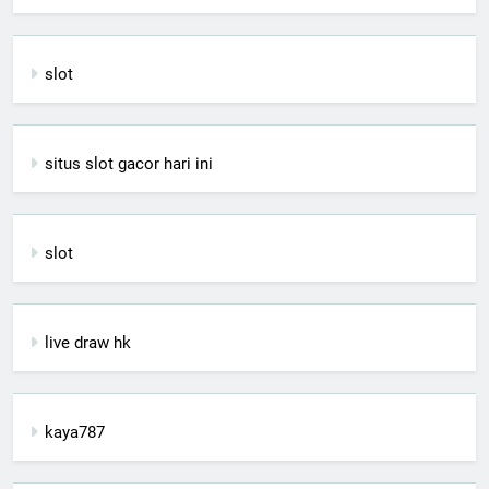
slot
situs slot gacor hari ini
slot
live draw hk
kaya787