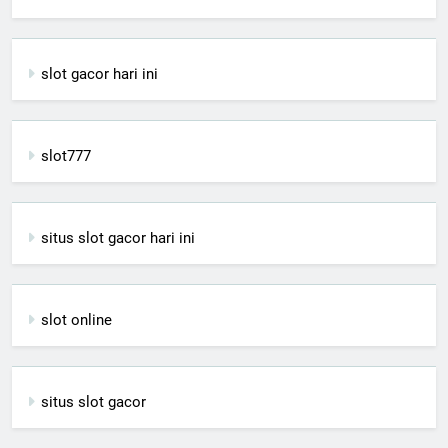
slot gacor hari ini
slot777
situs slot gacor hari ini
slot online
situs slot gacor