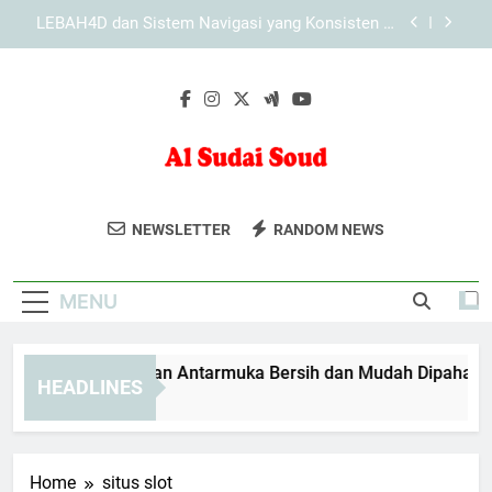
Skip
EDWINSLOT dengan Sistem Responsif untuk
to
Pengalaman yang Lebih Nyaman
content
LEBAH4D dengan Sistem Responsif untuk
Pengalaman yang Lebih Nyaman
EDWINSLOT dengan Antarmuka Bersih dan
Mudah Dipahami
LEBAH4D dan Sistem Navigasi yang Konsisten di
Setiap Halaman
Al Sudai Soud
Rasakan Aroma Elegan Dari Parfum Dan
EDWINSLOT dengan Sistem Responsif untuk
NEWSLETTER
RANDOM NEWS
Pengalaman yang Lebih Nyaman
Minyak Wangi Al Sudais Oud. Koleksi
LEBAH4D dengan Sistem Responsif untuk
Mewah Yang Tahan Lama.
Pengalaman yang Lebih Nyaman
MENU
DWINSLOT dengan Antarmuka Bersih dan Mudah Dipahami
HEADLINES
Weeks Ago
Home
situs slot