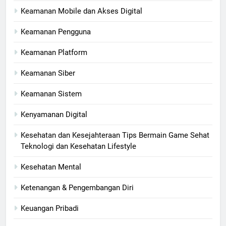
Keamanan Mobile dan Akses Digital
Keamanan Pengguna
Keamanan Platform
Keamanan Siber
Keamanan Sistem
Kenyamanan Digital
Kesehatan dan Kesejahteraan Tips Bermain Game Sehat
Teknologi dan Kesehatan Lifestyle
Kesehatan Mental
Ketenangan & Pengembangan Diri
Keuangan Pribadi