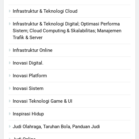
Infrastruktur & Teknologi Cloud
Infrastruktur & Teknologi Digital; Optimasi Performa
Sistem; Cloud Computing & Skalabilitas; Manajemen
Trafik & Server
Infrastruktur Online
Inovasi Digital.
Inovasi Platform
Inovasi Sistem
Inovasi Teknologi Game & UI
Inspirasi Hidup
Judi Olahraga, Taruhan Bola, Panduan Judi