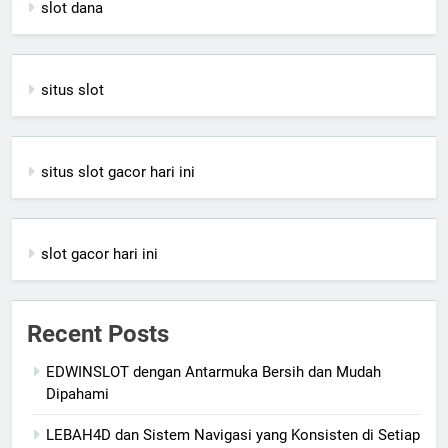
slot dana
situs slot
situs slot gacor hari ini
slot gacor hari ini
Recent Posts
EDWINSLOT dengan Antarmuka Bersih dan Mudah
Dipahami
LEBAH4D dan Sistem Navigasi yang Konsisten di Setiap