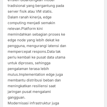
tradisional yang bergantung pada
server fisik atau VM statis.
Dalam ranah kinerja, edge
computing menjadi semakin
relevan.Platform kini
memindahkan sebagian proses ke
edge node yang lebih dekat ke
pengguna, mengurangi latensi dan
mempercepat respons.Data tak
perlu kembali ke pusat data utama
untuk diproses, sehingga
pengalaman terasa lebih
mulus.Implementation edge juga
membantu distribusi beban dan
meningkatkan resiliensi saat
jaringan pusat mengalami
gangguan.
Modernisasi infrastruktur juga