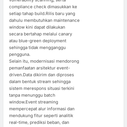
compliance check dimasukkan ke
setiap tahap build.Rilis baru yang
dahulu membutuhkan maintenance
window kini dapat dilakukan
secara bertahap melalui canary
atau blue-green deployment
sehingga tidak mengganggu
pengguna.
Selain itu, modernisasi mendorong
pemanfaatan arsitektur event-
driven.Data dikirim dan diproses
dalam bentuk stream sehingga
sistem merespons situasi terkini
tanpa menunggu batch
window.Event streaming
mempercepat alur informasi dan
mendukung fitur seperti analitik
real-time, prediksi beban, dan