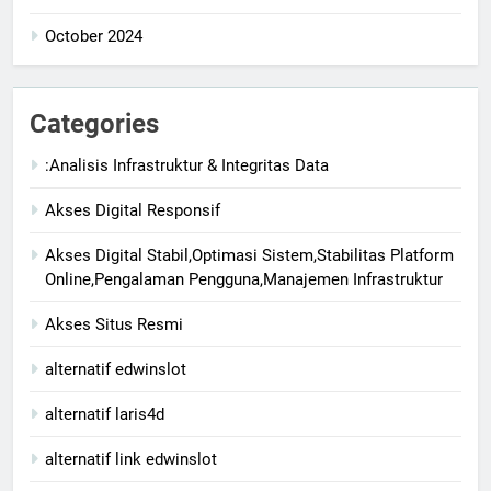
October 2024
Categories
:Analisis Infrastruktur & Integritas Data
Akses Digital Responsif
Akses Digital Stabil,Optimasi Sistem,Stabilitas Platform
Online,Pengalaman Pengguna,Manajemen Infrastruktur
Akses Situs Resmi
alternatif edwinslot
alternatif laris4d
alternatif link edwinslot