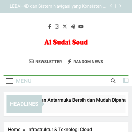
Skip
EDWINSLOT dengan Sistem Responsif untuk
to
Pengalaman yang Lebih Nyaman
content
LEBAH4D dengan Sistem Responsif untuk
Pengalaman yang Lebih Nyaman
EDWINSLOT dengan Antarmuka Bersih dan
Mudah Dipahami
LEBAH4D dan Sistem Navigasi yang Konsisten di
Setiap Halaman
Al Sudai Soud
Rasakan Aroma Elegan Dari Parfum Dan
EDWINSLOT dengan Sistem Responsif untuk
NEWSLETTER
RANDOM NEWS
Pengalaman yang Lebih Nyaman
Minyak Wangi Al Sudais Oud. Koleksi
LEBAH4D dengan Sistem Responsif untuk
Mewah Yang Tahan Lama.
Pengalaman yang Lebih Nyaman
MENU
WINSLOT dengan Antarmuka Bersih dan Mudah Dipahami
HEADLINES
Weeks Ago
Home
Infrastruktur & Teknologi Cloud