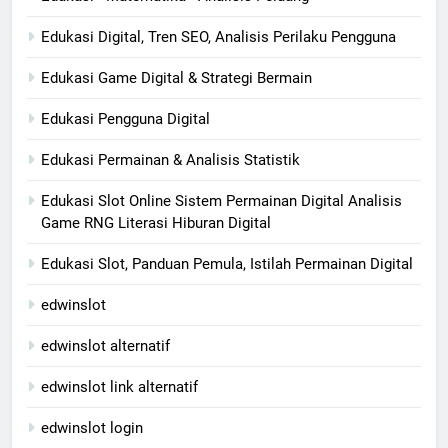
Edukasi Digital, Tren SEO, Analisis Perilaku Pengguna
Edukasi Game Digital & Strategi Bermain
Edukasi Pengguna Digital
Edukasi Permainan & Analisis Statistik
Edukasi Slot Online Sistem Permainan Digital Analisis
Game RNG Literasi Hiburan Digital
Edukasi Slot, Panduan Pemula, Istilah Permainan Digital
edwinslot
edwinslot alternatif
edwinslot link alternatif
edwinslot login