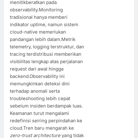
menitikberatkan pada
observability.Monitoring
tradisional hanya memberi
indikator uptime, namun sistem
cloud-native memerlukan
pandangan lebih dalam.Metrik
telemetry, logging terstruktur, dan
tracing terdistribusi memberikan
visibilitas lengkap atas perjalanan
request dari awal hingga
backend.Observability ini
memungkinkan deteksi dini
terhadap anomali serta
troubleshooting lebih cepat
sebelum insiden berdampak luas.
Keamanan turut mengalami
redefinisi seiring perpindahan ke
cloud.Tren baru mengarah ke
zero-trust architecture
yang tidak