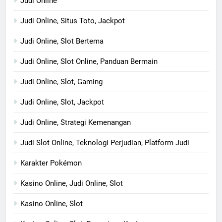
Judi Online
Judi Online, Situs Toto, Jackpot
Judi Online, Slot Bertema
Judi Online, Slot Online, Panduan Bermain
Judi Online, Slot, Gaming
Judi Online, Slot, Jackpot
Judi Online, Strategi Kemenangan
Judi Slot Online, Teknologi Perjudian, Platform Judi
Karakter Pokémon
Kasino Online, Judi Online, Slot
Kasino Online, Slot