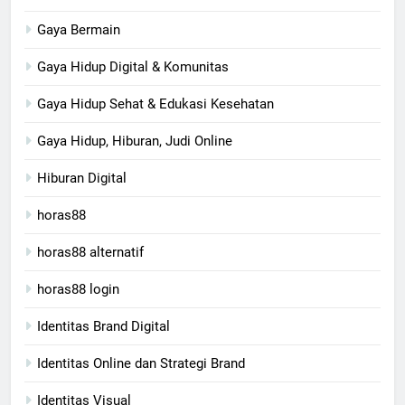
Gaya Bermain
Gaya Hidup Digital & Komunitas
Gaya Hidup Sehat & Edukasi Kesehatan
Gaya Hidup, Hiburan, Judi Online
Hiburan Digital
horas88
horas88 alternatif
horas88 login
Identitas Brand Digital
Identitas Online dan Strategi Brand
Identitas Visual