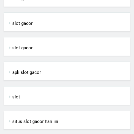
slot gacor
slot gacor
apk slot gacor
slot
situs slot gacor hari ini