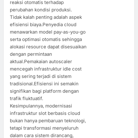
reaksi otomatis terhadap
perubahan kondisi produksi.
Tidak kalah penting adalah aspek
efisiensi biaya.Penyedia cloud
menawarkan model pay-as-you-go
serta optimasi otomatis sehingga
alokasi resource dapat disesuaikan
dengan permintaan
aktual.Pemakaian autoscaler
mencegah infrastruktur idle cost
yang sering terjadi di sistem
tradisional.Efisiensi ini semakin
signifikan bagi platform dengan
trafik fluktuatif.
Kesimpulannya, modernisasi
infrastruktur slot berbasis cloud
bukan hanya pembaruan teknologi,
tetapi transformasi menyeluruh
dalam cara sistem dirancang,