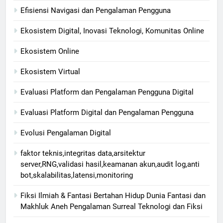
Efisiensi Navigasi dan Pengalaman Pengguna
Ekosistem Digital, Inovasi Teknologi, Komunitas Online
Ekosistem Online
Ekosistem Virtual
Evaluasi Platform dan Pengalaman Pengguna Digital
Evaluasi Platform Digital dan Pengalaman Pengguna
Evolusi Pengalaman Digital
faktor teknis,integritas data,arsitektur
server,RNG,validasi hasil,keamanan akun,audit log,anti
bot,skalabilitas,latensi,monitoring
Fiksi Ilmiah & Fantasi Bertahan Hidup Dunia Fantasi dan
Makhluk Aneh Pengalaman Surreal Teknologi dan Fiksi