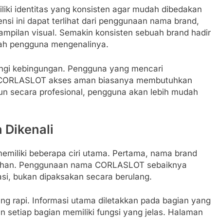
liki identitas yang konsisten agar mudah dibedakan
ensi ini dapat terlihat dari penggunaan nama brand,
tampilan visual. Semakin konsisten sebuah brand hadir
dah pengguna mengenalinya.
ngi kebingungan. Pengguna yang mencari
 CORLASLOT akses aman biasanya membutuhkan
usun secara profesional, pengguna akan lebih mudah
 Dikenali
memiliki beberapa ciri utama. Pertama, nama brand
lebihan. Penggunaan nama CORLASLOT sebaiknya
si, bukan dipaksakan secara berulang.
ang rapi. Informasi utama diletakkan pada bagian yang
n setiap bagian memiliki fungsi yang jelas. Halaman