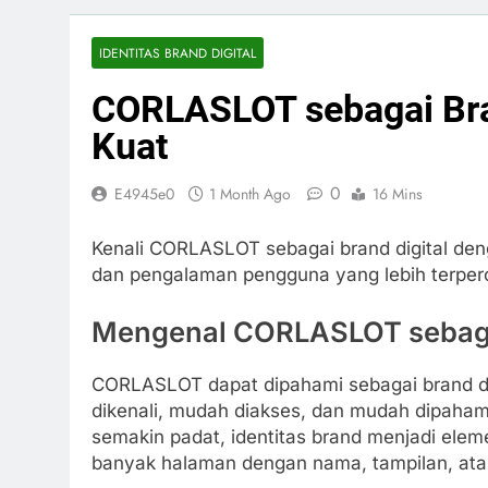
IDENTITAS BRAND DIGITAL
CORLASLOT sebagai Bran
Kuat
0
E4945e0
1 Month Ago
16 Mins
Kenali CORLASLOT sebagai brand digital denga
dan pengalaman pengguna yang lebih terper
Mengenal CORLASLOT sebagai
CORLASLOT dapat dipahami sebagai brand di
dikenali, mudah diakses, dan mudah dipaham
semakin padat, identitas brand menjadi el
banyak halaman dengan nama, tampilan, atau