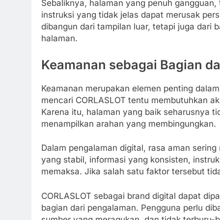
Sebaliknya, halaman yang penuh gangguan, 
instruksi yang tidak jelas dapat merusak pers
dibangun dari tampilan luar, tetapi juga da
halaman.
Keamanan sebagai Bagian dar
Keamanan merupakan elemen penting dalam 
mencari CORLASLOT tentu membutuhkan akse
Karena itu, halaman yang baik seharusnya ti
menampilkan arahan yang membingungkan.
Dalam pengalaman digital, rasa aman sering 
yang stabil, informasi yang konsisten, instru
memaksa. Jika salah satu faktor tersebut tid
CORLASLOT sebagai brand digital dapat dipa
bagian dari pengalaman. Pengguna perlu dib
sumber yang meragukan, dan tidak terburu