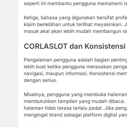
seperti ini membantu pengguna memahami isi
Ketiga, bahasa yang digunakan bersifat prof
klaim berlebihan untuk terlihat meyakinkan. 
masuk akal akan lebih mudah membangun ra
CORLASLOT dan Konsistensi
Pengalaman pengguna adalah bagian penting
lebih kuat ketika pengguna merasakan pengal
navigasi, maupun informasi. Konsistensi m
dengan serius.
Misalnya, pengguna yang membuka halaman
membutuhkan tampilan yang mudah dibaca. 
halaman tidak terasa terlalu padat. Jika pen
mengingat brand sebagai platform digital ya