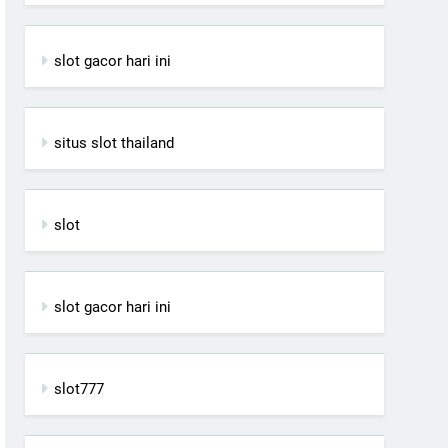
slot gacor hari ini
situs slot thailand
slot
slot gacor hari ini
slot777