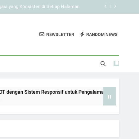
asi yang Konsisten di Setiap Halaman
untuk Pengalaman yang Lebih Nyaman
untuk Pengalaman yang Lebih Nyaman
NEWSLETTER
RANDOM NEWS
ntarmuka Bersih dan Mudah Dipahami
oleksi Mewah Yang Tahan Lama.
asi yang Konsisten di Setiap Halaman
untuk Pengalaman yang Lebih Nyaman
untuk Pengalaman yang Lebih Nyaman
stem Responsif untuk Pengalaman yang Lebih Nyaman