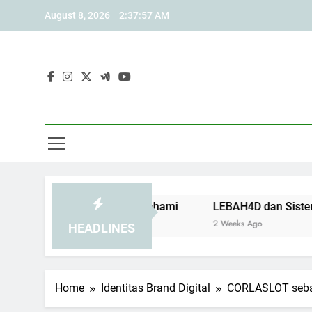
Skip
August 8, 2026
2:37:58 AM
to
content
Al 
Rasakan A
h dan Mudah Dipahami
LEBAH4D dan Sistem Navigasi y
2 Weeks Ago
HEADLINES
Home
Identitas Brand Digital
CORLASLOT sebaga