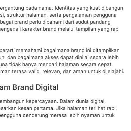
bergantung pada nama. Identitas yang kuat dibangun
masi, struktur halaman, serta pengalaman pengguna
bagai brand perlu dipahami dari sudut pandang
ngenali karakter brand melalui tampilan yang rapi
erarti memahami bagaimana brand ini ditampilkan
n, dan bagaimana akses dapat dinilai secara lebih
una tidak hanya mencari halaman secara cepat,
man terasa valid, relevan, dan aman untuk dijelajahi.
lam Brand Digital
membangun kepercayaan. Dalam dunia digital,
arkan kesan pertama. Jika halaman terlihat rapi,
, pengguna cenderung merasa lebih nyaman untuk