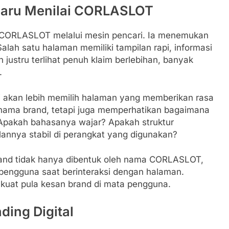
 Baru Menilai CORLASLOT
CORLASLOT melalui mesin pencari. Ia menemukan
alah satu halaman memiliki tampilan rapi, informasi
 justru terlihat penuh klaim berlebihan, banyak
.
iti akan lebih memilih halaman yang memberikan rasa
at nama brand, tetapi juga memperhatikan bagaimana
Apakah bahasanya wajar? Apakah struktur
nnya stabil di perangkat yang digunakan?
rand tidak hanya dibentuk oleh nama CORLASLOT,
 pengguna saat berinteraksi dengan halaman.
kuat pula kesan brand di mata pengguna.
ding Digital