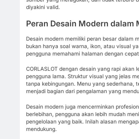
diyakini valid.
Peran Desain Modern dalam
Desain modern memiliki peran besar dalam 
bukan hanya soal warna, ikon, atau visual 
pengguna memahami halaman dengan cepat
CORLASLOT dengan desain yang rapi akan le
pengguna lama. Struktur visual yang jelas
tanpa kebingungan. Menu yang sederhana, te
menjadi bagian dari pengalaman yang menduk
Desain modern juga mencerminkan profesionali
berlebihan, pengguna akan lebih mudah menil
pengelolaan yang baik. Inilah alasan mengap
mendukung.