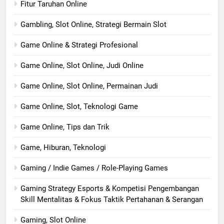
Fitur Taruhan Online
Gambling, Slot Online, Strategi Bermain Slot
Game Online & Strategi Profesional
Game Online, Slot Online, Judi Online
Game Online, Slot Online, Permainan Judi
Game Online, Slot, Teknologi Game
Game Online, Tips dan Trik
Game, Hiburan, Teknologi
Gaming / Indie Games / Role-Playing Games
Gaming Strategy Esports & Kompetisi Pengembangan
Skill Mentalitas & Fokus Taktik Pertahanan & Serangan
Gaming, Slot Online