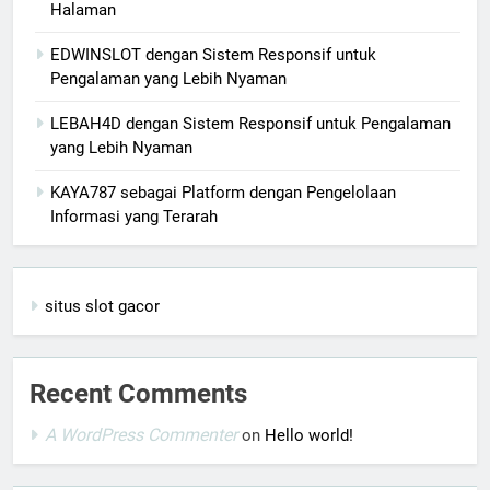
Halaman
EDWINSLOT dengan Sistem Responsif untuk
Pengalaman yang Lebih Nyaman
LEBAH4D dengan Sistem Responsif untuk Pengalaman
yang Lebih Nyaman
KAYA787 sebagai Platform dengan Pengelolaan
Informasi yang Terarah
situs slot gacor
Recent Comments
A WordPress Commenter
on
Hello world!