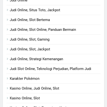
Judi Online
Judi Online, Situs Toto, Jackpot
Judi Online, Slot Bertema
Judi Online, Slot Online, Panduan Bermain
Judi Online, Slot, Gaming
Judi Online, Slot, Jackpot
Judi Online, Strategi Kemenangan
Judi Slot Online, Teknologi Perjudian, Platform Judi
Karakter Pokémon
Kasino Online, Judi Online, Slot
Kasino Online, Slot