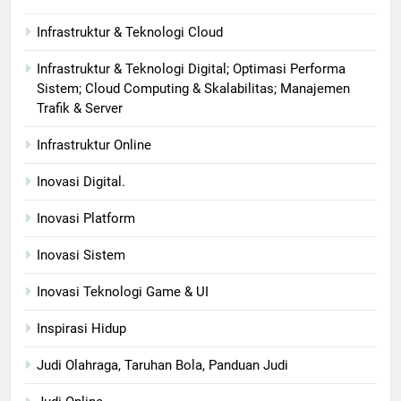
Infrastruktur & Teknologi Cloud
Infrastruktur & Teknologi Digital; Optimasi Performa
Sistem; Cloud Computing & Skalabilitas; Manajemen
Trafik & Server
Infrastruktur Online
Inovasi Digital.
Inovasi Platform
Inovasi Sistem
Inovasi Teknologi Game & UI
Inspirasi Hidup
Judi Olahraga, Taruhan Bola, Panduan Judi