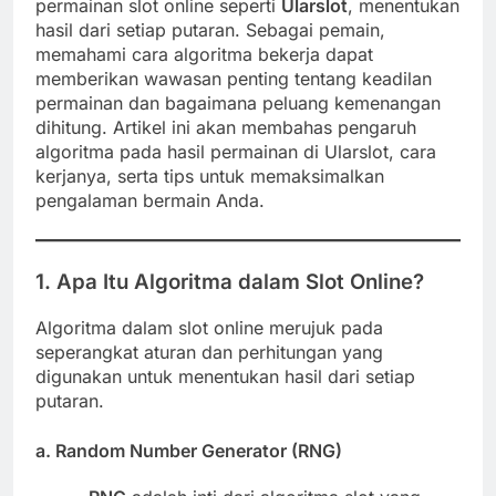
permainan slot online seperti
Ularslot
, menentukan
hasil dari setiap putaran. Sebagai pemain,
memahami cara algoritma bekerja dapat
memberikan wawasan penting tentang keadilan
permainan dan bagaimana peluang kemenangan
dihitung. Artikel ini akan membahas pengaruh
algoritma pada hasil permainan di Ularslot, cara
kerjanya, serta tips untuk memaksimalkan
pengalaman bermain Anda.
1.
Apa Itu Algoritma dalam Slot Online?
Algoritma dalam slot online merujuk pada
seperangkat aturan dan perhitungan yang
digunakan untuk menentukan hasil dari setiap
putaran.
a. Random Number Generator (RNG)