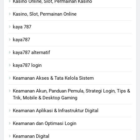
Kasino Online, Slot, Permainan Kasino
Kasino, Slot, Permainan Online
kaya 787
kaya787
kaya787 alternatif
kaya787 login
Keamanan Akses & Tata Kelola Sistem
Keamanan Akun, Panduan Pemula, Strategi Login, Tips &
Trik, Mobile & Desktop Gaming
Keamanan Aplikasi & Infrastruktur Digital
Keamanan dan Optimasi Login
Keamanan Digital