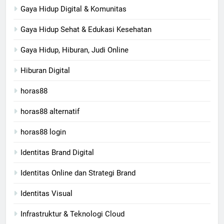
Gaya Hidup Digital & Komunitas
Gaya Hidup Sehat & Edukasi Kesehatan
Gaya Hidup, Hiburan, Judi Online
Hiburan Digital
horas88
horas88 alternatif
horas88 login
Identitas Brand Digital
Identitas Online dan Strategi Brand
Identitas Visual
Infrastruktur & Teknologi Cloud