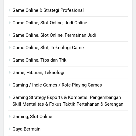
Game Online & Strategi Profesional
Game Online, Slot Online, Judi Online
Game Online, Slot Online, Permainan Judi
Game Online, Slot, Teknologi Game
Game Online, Tips dan Trik
Game, Hiburan, Teknologi
Gaming / Indie Games / Role-Playing Games
Gaming Strategy Esports & Kompetisi Pengembangan
Skill Mentalitas & Fokus Taktik Pertahanan & Serangan
Gaming, Slot Online
Gaya Bermain