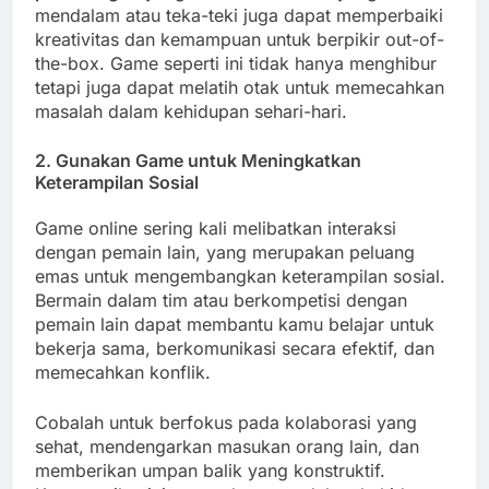
mendalam atau teka-teki juga dapat memperbaiki
kreativitas dan kemampuan untuk berpikir out-of-
the-box. Game seperti ini tidak hanya menghibur
tetapi juga dapat melatih otak untuk memecahkan
masalah dalam kehidupan sehari-hari.
2. Gunakan Game untuk Meningkatkan
Keterampilan Sosial
Game online sering kali melibatkan interaksi
dengan pemain lain, yang merupakan peluang
emas untuk mengembangkan keterampilan sosial.
Bermain dalam tim atau berkompetisi dengan
pemain lain dapat membantu kamu belajar untuk
bekerja sama, berkomunikasi secara efektif, dan
memecahkan konflik.
Cobalah untuk berfokus pada kolaborasi yang
sehat, mendengarkan masukan orang lain, dan
memberikan umpan balik yang konstruktif.