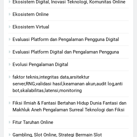
Ekosistem Digital, Inovasi Teknologi, Komunitas Online
Ekosistem Online
Ekosistem Virtual
Evaluasi Platform dan Pengalaman Pengguna Digital
Evaluasi Platform Digital dan Pengalaman Pengguna
Evolusi Pengalaman Digital
faktor teknis,integritas data,arsitektur
server,RNG,validasi hasil,keamanan akun,audit log,anti
bot,skalabilitas,latensi,monitoring
Fiksi Ilmiah & Fantasi Bertahan Hidup Dunia Fantasi dan
Makhluk Aneh Pengalaman Surreal Teknologi dan Fiksi
Fitur Taruhan Online
Gambling, Slot Online, Strategi Bermain Slot