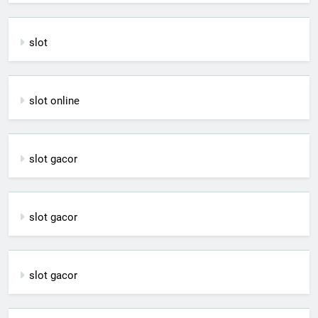
slot
slot online
slot gacor
slot gacor
slot gacor