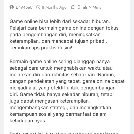
0
E4945e0
8 Months Ago
9 Mins
Game online bisa lebih dari sekadar hiburan.
Pelajari cara bermain game online dengan fokus
pada pengembangan diri, meningkatkan
keterampilan, dan mencapai tujuan pribadi.
Temukan tips praktis di sini!
Bermain game online sering dianggap hanya
sebagai cara untuk menghabiskan waktu atau
melarikan diri dari rutinitas sehari-hari. Namun,
dengan pendekatan yang tepat, game online dapat
menjadi alat yang efektif untuk pengembangan
diri. Game tidak hanya sekadar hiburan, tetapi
juga dapat mengasah keterampilan,
mengembangkan strategi, dan meningkatkan
kemampuan sosial yang bermanfaat dalam
kehidupan nyata.