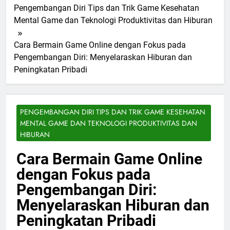
Pengembangan Diri Tips dan Trik Game Kesehatan
Mental Game dan Teknologi Produktivitas dan Hiburan
Cara Bermain Game Online dengan Fokus pada
Pengembangan Diri: Menyelaraskan Hiburan dan
Peningkatan Pribadi
PENGEMBANGAN DIRI TIPS DAN TRIK GAME KESEHATAN
MENTAL GAME DAN TEKNOLOGI PRODUKTIVITAS DAN
HIBURAN
Cara Bermain Game Online
dengan Fokus pada
Pengembangan Diri:
Menyelaraskan Hiburan dan
Peningkatan Pribadi