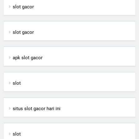
slot gacor
slot gacor
apk slot gacor
slot
situs slot gacor hari ini
slot