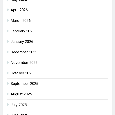
April 2026
March 2026
February 2026
January 2026
December 2025
November 2025
October 2025
September 2025
August 2025
July 2025