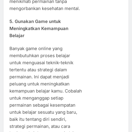
menikmati permainan tanpa
mengorbankan kesehatan mental.
5. Gunakan Game untuk
Meningkatkan Kemampuan
Belajar
Banyak game online yang
membutuhkan proses belajar
untuk menguasai teknik-teknik
tertentu atau strategi dalam
permainan. Ini dapat menjadi
peluang untuk meningkatkan
kemampuan belajar kamu. Cobalah
untuk menganggap setiap
permainan sebagai kesempatan
untuk belajar sesuatu yang baru,
baik itu tentang diri sendiri,
strategi permainan, atau cara