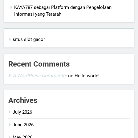
KAYA787 sebagai Platform dengan Pengelolaan
Informasi yang Terarah
situs slot gacor
Recent Comments
A WordPress Commenter
on
Hello world!
Archives
July 2026
June 2026
May 2026