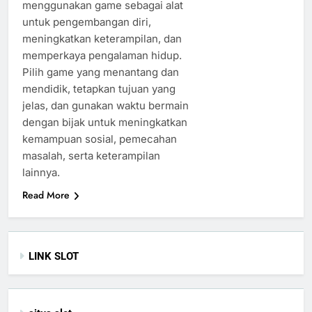
menggunakan game sebagai alat
untuk pengembangan diri,
meningkatkan keterampilan, dan
memperkaya pengalaman hidup.
Pilih game yang menantang dan
mendidik, tetapkan tujuan yang
jelas, dan gunakan waktu bermain
dengan bijak untuk meningkatkan
kemampuan sosial, pemecahan
masalah, serta keterampilan
lainnya.
Read More
LINK SLOT