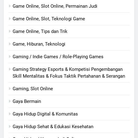
Game Online, Slot Online, Permainan Judi
Game Online, Slot, Teknologi Game
Game Online, Tips dan Trik
Game, Hiburan, Teknologi
Gaming / Indie Games / Role-Playing Games
Gaming Strategy Esports & Kompetisi Pengembangan
Skill Mentalitas & Fokus Taktik Pertahanan & Serangan
Gaming, Slot Online
Gaya Bermain
Gaya Hidup Digital & Komunitas
Gaya Hidup Sehat & Edukasi Kesehatan