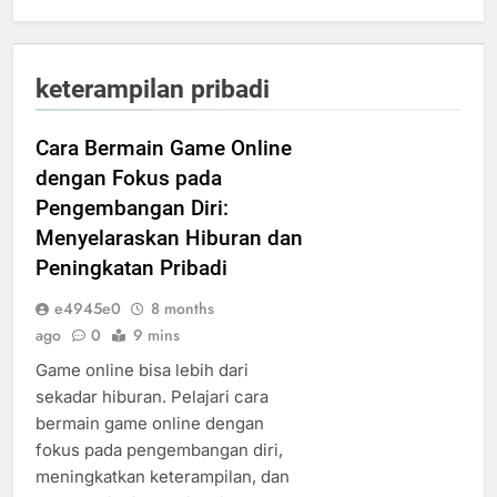
keterampilan pribadi
Cara Bermain Game Online
dengan Fokus pada
Pengembangan Diri:
Menyelaraskan Hiburan dan
Peningkatan Pribadi
e4945e0
8 months
ago
0
9 mins
Game online bisa lebih dari
sekadar hiburan. Pelajari cara
bermain game online dengan
fokus pada pengembangan diri,
meningkatkan keterampilan, dan