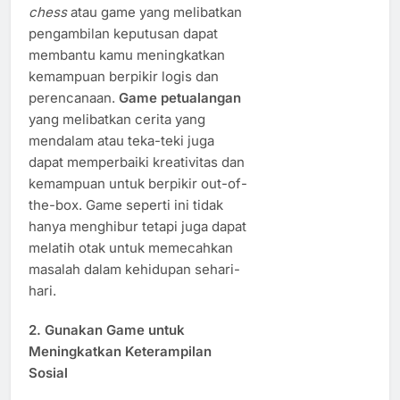
chess
atau game yang melibatkan
pengambilan keputusan dapat
membantu kamu meningkatkan
kemampuan berpikir logis dan
perencanaan.
Game petualangan
yang melibatkan cerita yang
mendalam atau teka-teki juga
dapat memperbaiki kreativitas dan
kemampuan untuk berpikir out-of-
the-box. Game seperti ini tidak
hanya menghibur tetapi juga dapat
melatih otak untuk memecahkan
masalah dalam kehidupan sehari-
hari.
2. Gunakan Game untuk
Meningkatkan Keterampilan
Sosial