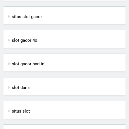
situs slot gacor
slot gacor 4d
slot gacor hari ini
slot dana
situs slot