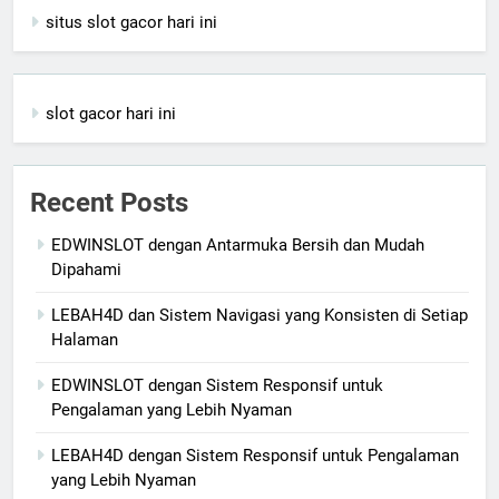
situs slot gacor hari ini
slot gacor hari ini
Recent Posts
EDWINSLOT dengan Antarmuka Bersih dan Mudah
Dipahami
LEBAH4D dan Sistem Navigasi yang Konsisten di Setiap
Halaman
EDWINSLOT dengan Sistem Responsif untuk
Pengalaman yang Lebih Nyaman
LEBAH4D dengan Sistem Responsif untuk Pengalaman
yang Lebih Nyaman