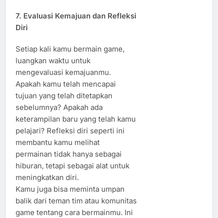
7. Evaluasi Kemajuan dan Refleksi
Diri
Setiap kali kamu bermain game,
luangkan waktu untuk
mengevaluasi kemajuanmu.
Apakah kamu telah mencapai
tujuan yang telah ditetapkan
sebelumnya? Apakah ada
keterampilan baru yang telah kamu
pelajari? Refleksi diri seperti ini
membantu kamu melihat
permainan tidak hanya sebagai
hiburan, tetapi sebagai alat untuk
meningkatkan diri.
Kamu juga bisa meminta umpan
balik dari teman tim atau komunitas
game tentang cara bermainmu. Ini