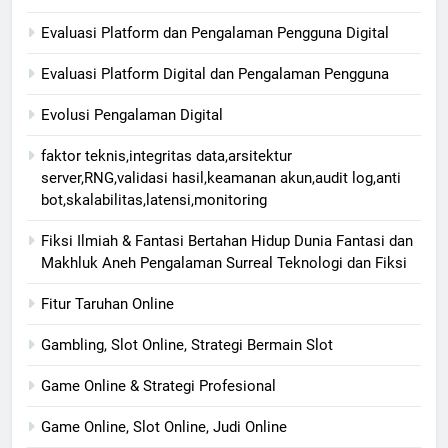
Evaluasi Platform dan Pengalaman Pengguna Digital
Evaluasi Platform Digital dan Pengalaman Pengguna
Evolusi Pengalaman Digital
faktor teknis,integritas data,arsitektur
server,RNG,validasi hasil,keamanan akun,audit log,anti
bot,skalabilitas,latensi,monitoring
Fiksi Ilmiah & Fantasi Bertahan Hidup Dunia Fantasi dan
Makhluk Aneh Pengalaman Surreal Teknologi dan Fiksi
Fitur Taruhan Online
Gambling, Slot Online, Strategi Bermain Slot
Game Online & Strategi Profesional
Game Online, Slot Online, Judi Online