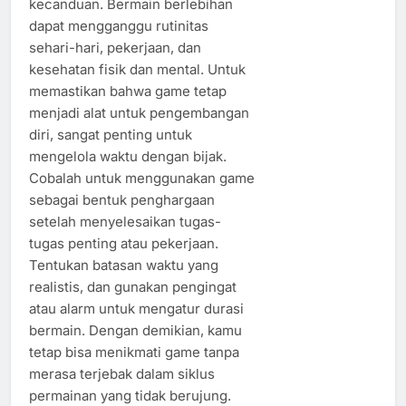
kecanduan. Bermain berlebihan
dapat mengganggu rutinitas
sehari-hari, pekerjaan, dan
kesehatan fisik dan mental. Untuk
memastikan bahwa game tetap
menjadi alat untuk pengembangan
diri, sangat penting untuk
mengelola waktu dengan bijak.
Cobalah untuk menggunakan game
sebagai bentuk penghargaan
setelah menyelesaikan tugas-
tugas penting atau pekerjaan.
Tentukan batasan waktu yang
realistis, dan gunakan pengingat
atau alarm untuk mengatur durasi
bermain. Dengan demikian, kamu
tetap bisa menikmati game tanpa
merasa terjebak dalam siklus
permainan yang tidak berujung.