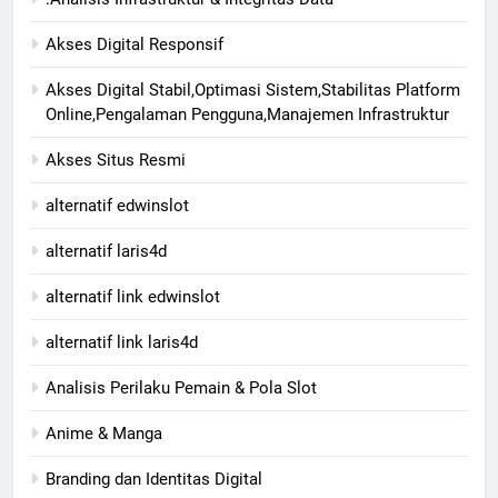
Akses Digital Responsif
Akses Digital Stabil,Optimasi Sistem,Stabilitas Platform
Online,Pengalaman Pengguna,Manajemen Infrastruktur
Akses Situs Resmi
alternatif edwinslot
alternatif laris4d
alternatif link edwinslot
alternatif link laris4d
Analisis Perilaku Pemain & Pola Slot
Anime & Manga
Branding dan Identitas Digital