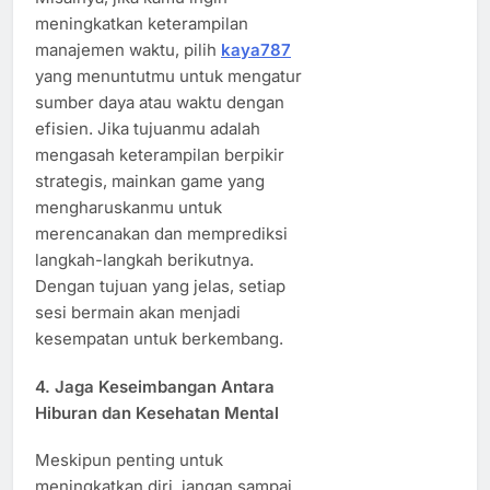
meningkatkan keterampilan
manajemen waktu, pilih
kaya787
yang menuntutmu untuk mengatur
sumber daya atau waktu dengan
efisien. Jika tujuanmu adalah
mengasah keterampilan berpikir
strategis, mainkan game yang
mengharuskanmu untuk
merencanakan dan memprediksi
langkah-langkah berikutnya.
Dengan tujuan yang jelas, setiap
sesi bermain akan menjadi
kesempatan untuk berkembang.
4. Jaga Keseimbangan Antara
Hiburan dan Kesehatan Mental
Meskipun penting untuk
meningkatkan diri, jangan sampai