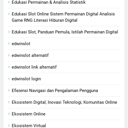
Edukasi Permainan & Analisis Statistik
Edukasi Slot Online Sistem Permainan Digital Analisis
Game RNG Literasi Hiburan Digital
Edukasi Slot, Panduan Pemula, Istilah Permainan Digital
edwinslot
edwinslot alternatif
edwinslot link alternatif
edwinslot login
Efisiensi Navigasi dan Pengalaman Pengguna
Ekosistem Digital, Inovasi Teknologi, Komunitas Online
Ekosistem Online
Ekosistem Virtual