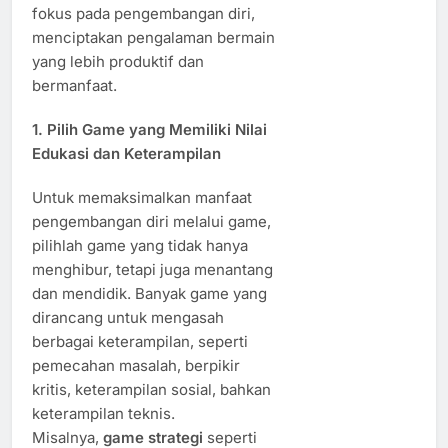
fokus pada pengembangan diri,
menciptakan pengalaman bermain
yang lebih produktif dan
bermanfaat.
1. Pilih Game yang Memiliki Nilai
Edukasi dan Keterampilan
Untuk memaksimalkan manfaat
pengembangan diri melalui game,
pilihlah game yang tidak hanya
menghibur, tetapi juga menantang
dan mendidik. Banyak game yang
dirancang untuk mengasah
berbagai keterampilan, seperti
pemecahan masalah, berpikir
kritis, keterampilan sosial, bahkan
keterampilan teknis.
Misalnya,
game strategi
seperti