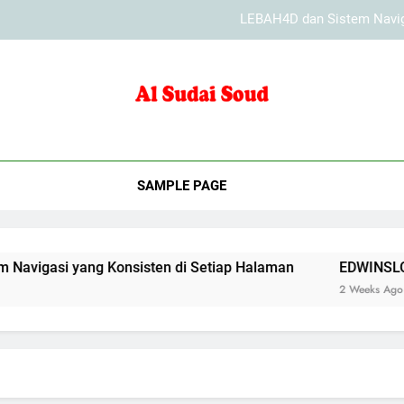
LEBAH4D dan Sistem Navig
EDWINSLOT dengan Sistem Responsif 
LEBAH4D dengan Sistem Responsif 
Sudai Soud
EDWINSLOT dengan A
roma Elegan Dari Parfum Dan Minyak Wangi Al Sudais Oud. K
LEBAH4D dan Sistem Navig
SAMPLE PAGE
EDWINSLOT dengan Sistem Responsif 
LEBAH4D dengan Sistem Responsif 
ang Konsisten di Setiap Halaman
EDWINSLOT dengan Si
2 Weeks Ago