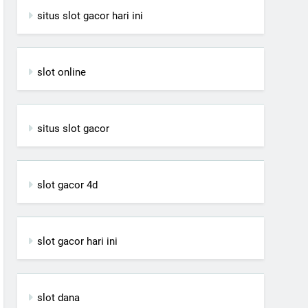
situs slot gacor hari ini
slot online
situs slot gacor
slot gacor 4d
slot gacor hari ini
slot dana