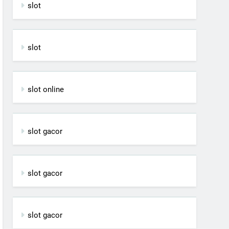
slot
slot
slot online
slot gacor
slot gacor
slot gacor