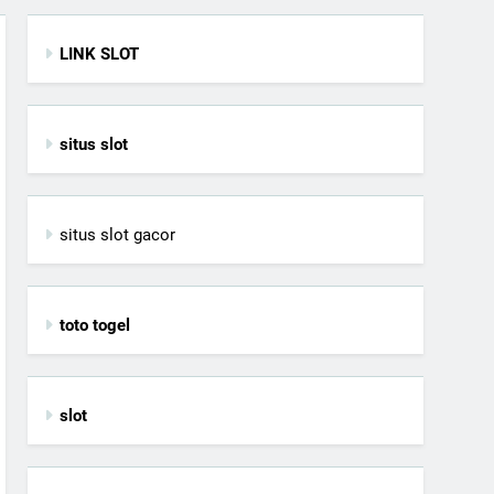
LINK SLOT
situs slot
situs slot gacor
toto togel
slot