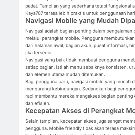
padat. Tampilan yang sederhana tetapi fungsional
Kaya787 terasa lebih praktis untuk penggunaan har
Navigasi Mobile yang Mudah Dip
Navigasi adalah bagian penting dalam pengalaman
melalui perangkat mobile. Pengguna membutuhkan a
dari halaman awal, bagian akun, pusat informasi, 
jika tersedia.
Navigasi yang baik tidak membuat pengguna mene
setiap bagian. Istilah menu sebaiknya konsisten, uru
dan elemen utama mudah ditemukan.
Bagi pengguna baru, navigasi mobile yang mudah d
mengurangi kebingungan. Sedangkan bagi pengguna 
rapi membantu mereka mengakses bagian penting 
dan efisien.
Kecepatan Akses di Perangkat Mo
Selain tampilan, kecepatan akses juga sangat me
pengguna. Mobile friendly tidak akan terasa maksim