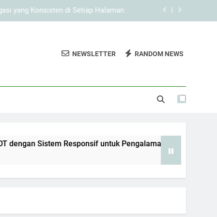
asi yang Konsisten di Setiap Halaman
untuk Pengalaman yang Lebih Nyaman
untuk Pengalaman yang Lebih Nyaman
NEWSLETTER
RANDOM NEWS
ntarmuka Bersih dan Mudah Dipahami
oleksi Mewah Yang Tahan Lama.
asi yang Konsisten di Setiap Halaman
untuk Pengalaman yang Lebih Nyaman
untuk Pengalaman yang Lebih Nyaman
stem Responsif untuk Pengalaman yang Lebih Nyaman