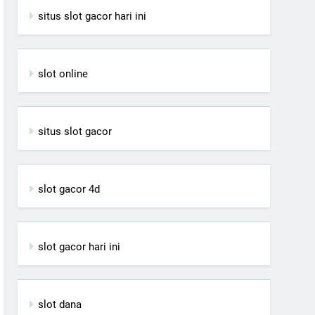
situs slot gacor hari ini
slot online
situs slot gacor
slot gacor 4d
slot gacor hari ini
slot dana