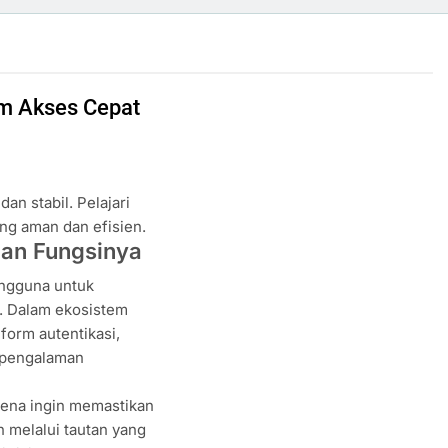
m Akses Cepat
an stabil. Pelajari
ng aman dan efisien.
an Fungsinya
ngguna untuk
l. Dalam ekosistem
form autentikasi,
n pengalaman
ena ingin memastikan
n melalui tautan yang