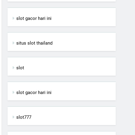
slot gacor hari ini
situs slot thailand
slot
slot gacor hari ini
slot777