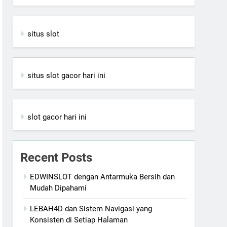
situs slot
situs slot gacor hari ini
slot gacor hari ini
Recent Posts
EDWINSLOT dengan Antarmuka Bersih dan
Mudah Dipahami
LEBAH4D dan Sistem Navigasi yang
Konsisten di Setiap Halaman