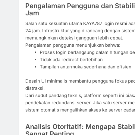
Pengalaman Pengguna dan Stabili
Jam
Salah satu kekuatan utama KAYA787 login resmi ada
24 jam. Infrastruktur yang dirancang dengan sistem
memungkinkan deteksi gangguan lebih cepat.
Pengalaman pengguna menunjukkan bahwa:
Proses login berlangsung dalam hitungan de
Tidak ada redirect berlebihan
Tampilan antarmuka sederhana dan efisien
Desain UI minimalis membantu pengguna fokus pad
distraksi.
Dari sudut pandang teknis, platform seperti ini bi
pendekatan redundansi server. Jika satu server m
sistem otomatis mengalihkan akses ke server cada
Analisis Otoritatif: Mengapa Stabi
Sangat Penting