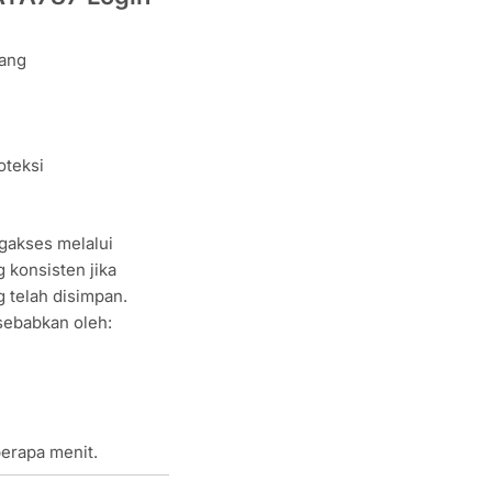
yang
oteksi
gakses melalui
konsisten jika
 telah disimpan.
isebabkan oleh:
erapa menit.