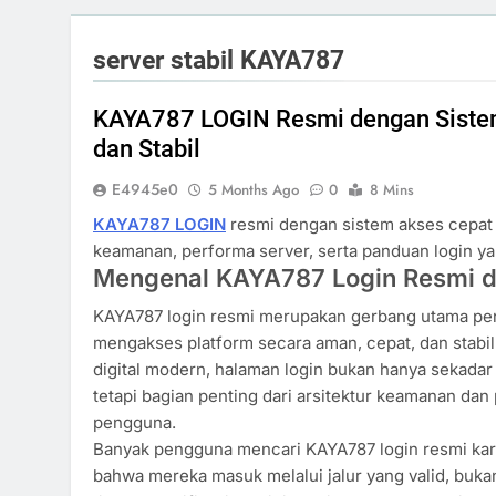
server stabil KAYA787
KAYA787 LOGIN Resmi dengan Siste
dan Stabil
E4945e0
5 Months Ago
0
8 Mins
KAYA787 LOGIN
resmi dengan sistem akses cepat d
keamanan, performa server, serta panduan login ya
Mengenal KAYA787 Login Resmi d
KAYA787 login resmi merupakan gerbang utama pe
mengakses platform secara aman, cepat, dan stabi
digital modern, halaman login bukan hanya sekadar 
tetapi bagian penting dari arsitektur keamanan da
pengguna.
Banyak pengguna mencari KAYA787 login resmi kar
bahwa mereka masuk melalui jalur yang valid, buka