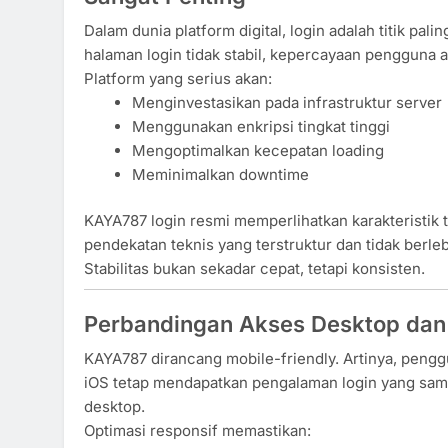
Dalam dunia platform digital, login adalah titik paling
halaman login tidak stabil, kepercayaan pengguna 
Platform yang serius akan:
Menginvestasikan pada infrastruktur server
Menggunakan enkripsi tingkat tinggi
Mengoptimalkan kecepatan loading
Meminimalkan downtime
KAYA787 login resmi memperlihatkan karakteristik 
pendekatan teknis yang terstruktur dan tidak berle
Stabilitas bukan sekadar cepat, tetapi konsisten.
Perbandingan Akses Desktop dan
KAYA787 dirancang mobile-friendly. Artinya, pen
iOS tetap mendapatkan pengalaman login yang sa
desktop.
Optimasi responsif memastikan: