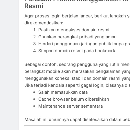
Resmi
Agar proses login berjalan lancar, berikut langkah 
direkomendasikan:
Pastikan mengakses domain resmi
Gunakan perangkat pribadi yang aman
Hindari penggunaan jaringan publik tanpa pr
Simpan domain resmi pada bookmark
Sebagai contoh, seorang pengguna yang rutin men
perangkat mobile akan merasakan pengalaman yang 
menggunakan koneksi stabil dan domain resmi yang
Jika terjadi kendala seperti gagal login, biasanya d
Salah memasukkan data
Cache browser belum dibersihkan
Maintenance server sementara
Masalah ini umumnya dapat diselesaikan dalam beb