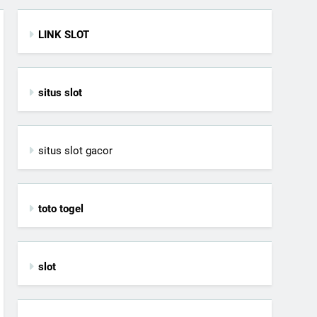
LINK SLOT
situs slot
situs slot gacor
toto togel
slot