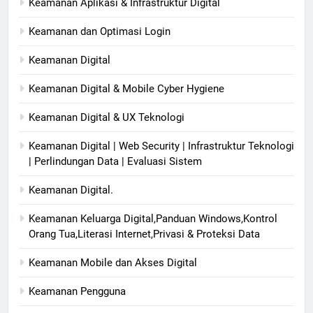
Keamanan Aplikasi & Infrastruktur Digital
Keamanan dan Optimasi Login
Keamanan Digital
Keamanan Digital & Mobile Cyber Hygiene
Keamanan Digital & UX Teknologi
Keamanan Digital | Web Security | Infrastruktur Teknologi
| Perlindungan Data | Evaluasi Sistem
Keamanan Digital.
Keamanan Keluarga Digital,Panduan Windows,Kontrol
Orang Tua,Literasi Internet,Privasi & Proteksi Data
Keamanan Mobile dan Akses Digital
Keamanan Pengguna