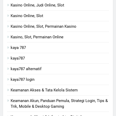
Kasino Online, Judi Online, Slot
Kasino Online, Slot
Kasino Online, Slot, Permainan Kasino
Kasino, Slot, Permainan Online
kaya 787
kaya787
kaya787 alternatif
kaya787 login
Keamanan Akses & Tata Kelola Sistem
Keamanan Akun, Panduan Pemula, Strategi Login, Tips &
Trik, Mobile & Desktop Gaming