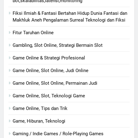
bot,skalabilitas,latensi,monitoring
Fiksi Ilmiah & Fantasi Bertahan Hidup Dunia Fantasi dan
Makhluk Aneh Pengalaman Surreal Teknologi dan Fiksi
Fitur Taruhan Online
Gambling, Slot Online, Strategi Bermain Slot
Game Online & Strategi Profesional
Game Online, Slot Online, Judi Online
Game Online, Slot Online, Permainan Judi
Game Online, Slot, Teknologi Game
Game Online, Tips dan Trik
Game, Hiburan, Teknologi
Gaming / Indie Games / Role-Playing Games