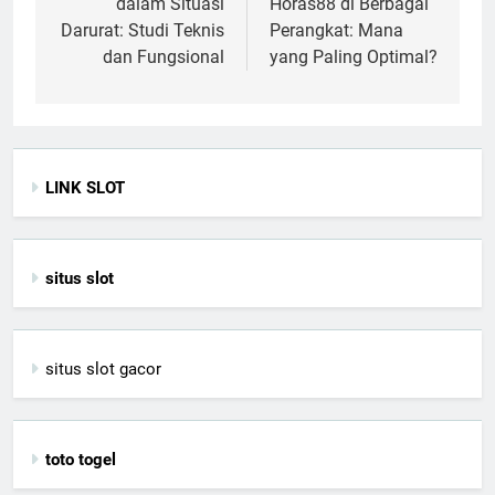
dalam Situasi
Horas88 di Berbagai
Darurat: Studi Teknis
Perangkat: Mana
dan Fungsional
yang Paling Optimal?
LINK SLOT
situs slot
situs slot gacor
toto togel