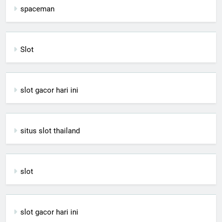
spaceman
Slot
slot gacor hari ini
situs slot thailand
slot
slot gacor hari ini