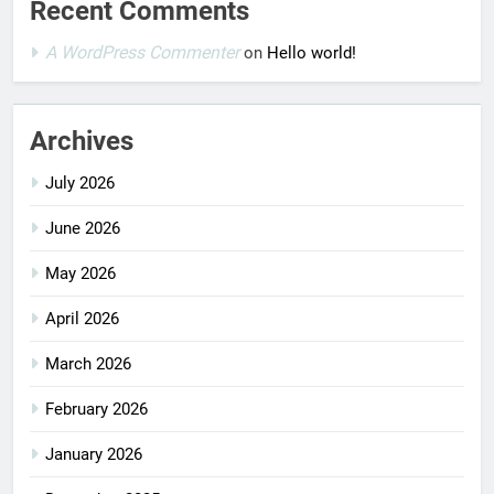
Recent Comments
A WordPress Commenter
on
Hello world!
Archives
July 2026
June 2026
May 2026
April 2026
March 2026
February 2026
January 2026