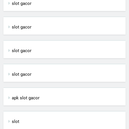
slot gacor
slot gacor
slot gacor
slot gacor
apk slot gacor
slot