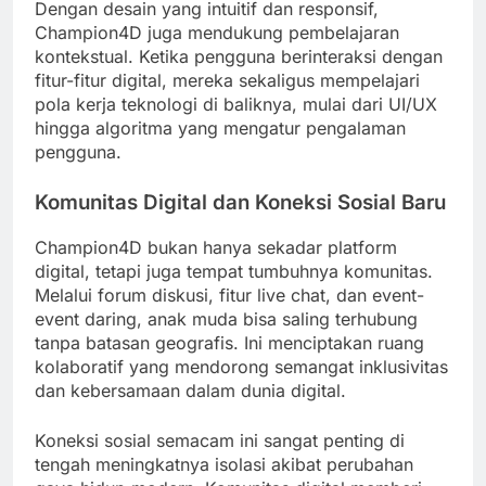
Dengan desain yang intuitif dan responsif,
Champion4D juga mendukung pembelajaran
kontekstual. Ketika pengguna berinteraksi dengan
fitur-fitur digital, mereka sekaligus mempelajari
pola kerja teknologi di baliknya, mulai dari UI/UX
hingga algoritma yang mengatur pengalaman
pengguna.
Komunitas Digital dan Koneksi Sosial Baru
Champion4D bukan hanya sekadar platform
digital, tetapi juga tempat tumbuhnya komunitas.
Melalui forum diskusi, fitur live chat, dan event-
event daring, anak muda bisa saling terhubung
tanpa batasan geografis. Ini menciptakan ruang
kolaboratif yang mendorong semangat inklusivitas
dan kebersamaan dalam dunia digital.
Koneksi sosial semacam ini sangat penting di
tengah meningkatnya isolasi akibat perubahan