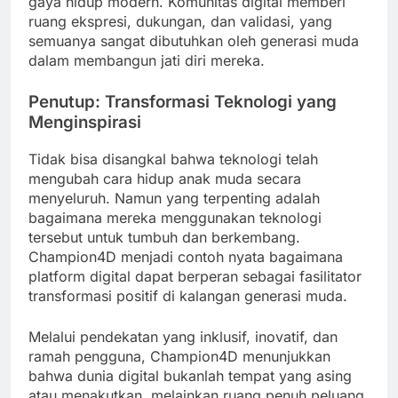
gaya hidup modern. Komunitas digital memberi
ruang ekspresi, dukungan, dan validasi, yang
semuanya sangat dibutuhkan oleh generasi muda
dalam membangun jati diri mereka.
Penutup: Transformasi Teknologi yang
Menginspirasi
Tidak bisa disangkal bahwa teknologi telah
mengubah cara hidup anak muda secara
menyeluruh. Namun yang terpenting adalah
bagaimana mereka menggunakan teknologi
tersebut untuk tumbuh dan berkembang.
Champion4D menjadi contoh nyata bagaimana
platform digital dapat berperan sebagai fasilitator
transformasi positif di kalangan generasi muda.
Melalui pendekatan yang inklusif, inovatif, dan
ramah pengguna, Champion4D menunjukkan
bahwa dunia digital bukanlah tempat yang asing
atau menakutkan, melainkan ruang penuh peluang.