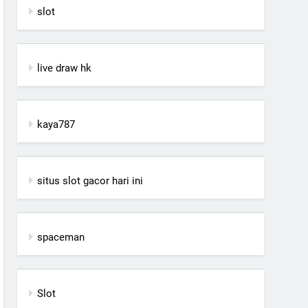
slot
live draw hk
kaya787
situs slot gacor hari ini
spaceman
Slot