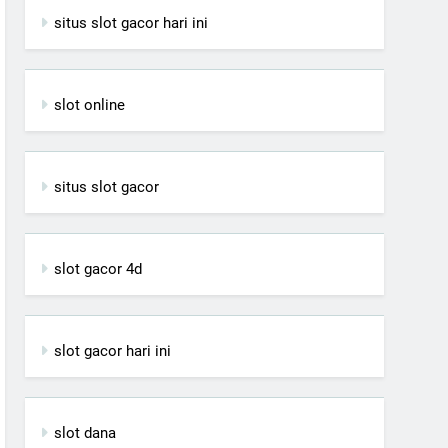
situs slot gacor hari ini
slot online
situs slot gacor
slot gacor 4d
slot gacor hari ini
slot dana