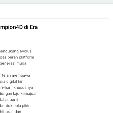
ampion4D di Era
mendukung evolusi
gupas peran platform
 generasi muda
ir telah membawa
a digital kini
ri-hari, khususnya
dengan laju kemajuan
tal seperti
ntuk pola pikir,
 hiburan dan