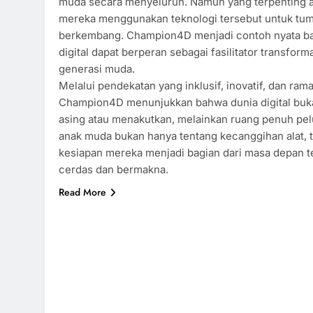
muda secara menyeluruh. Namun yang terpenting 
mereka menggunakan teknologi tersebut untuk tu
berkembang. Champion4D menjadi contoh nyata ba
digital dapat berperan sebagai fasilitator transforma
generasi muda.
Melalui pendekatan yang inklusif, inovatif, dan ra
Champion4D menunjukkan bahwa dunia digital buk
asing atau menakutkan, melainkan ruang penuh pelu
anak muda bukan hanya tentang kecanggihan alat, t
kesiapan mereka menjadi bagian dari masa depan t
cerdas dan bermakna.
Read More