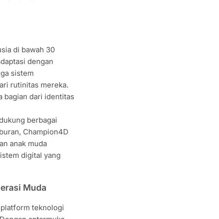
usia di bawah 30
adaptasi dengan
gga sistem
ri rutinitas mereka.
a bagian dari identitas
dukung berbagai
 hiburan, Champion4D
kan anak muda
istem digital yang
nerasi Muda
platform teknologi