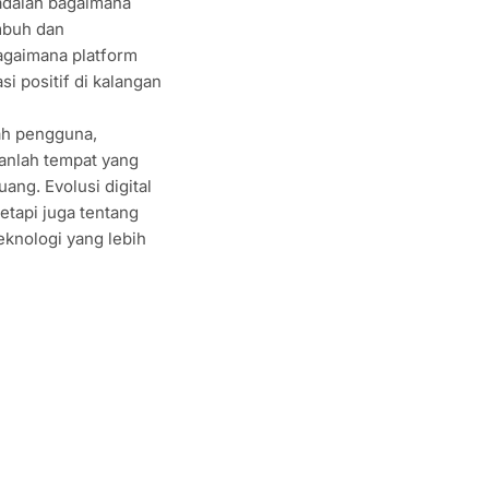
adalah bagaimana
mbuh dan
gaimana platform
si positif di kalangan
mah pengguna,
anlah tempat yang
ang. Evolusi digital
etapi juga tentang
eknologi yang lebih