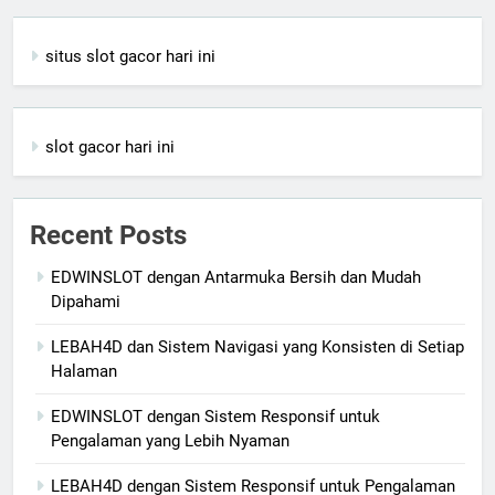
situs slot gacor hari ini
slot gacor hari ini
Recent Posts
EDWINSLOT dengan Antarmuka Bersih dan Mudah
Dipahami
LEBAH4D dan Sistem Navigasi yang Konsisten di Setiap
Halaman
EDWINSLOT dengan Sistem Responsif untuk
Pengalaman yang Lebih Nyaman
LEBAH4D dengan Sistem Responsif untuk Pengalaman