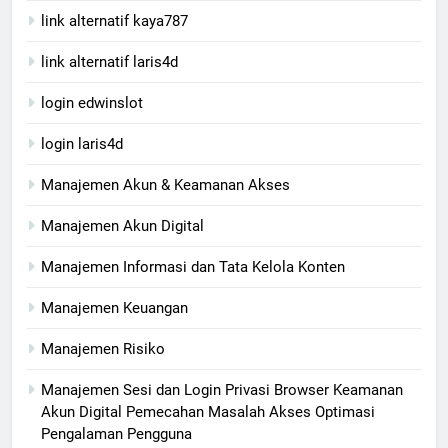
link alternatif kaya787
link alternatif laris4d
login edwinslot
login laris4d
Manajemen Akun & Keamanan Akses
Manajemen Akun Digital
Manajemen Informasi dan Tata Kelola Konten
Manajemen Keuangan
Manajemen Risiko
Manajemen Sesi dan Login Privasi Browser Keamanan
Akun Digital Pemecahan Masalah Akses Optimasi
Pengalaman Pengguna