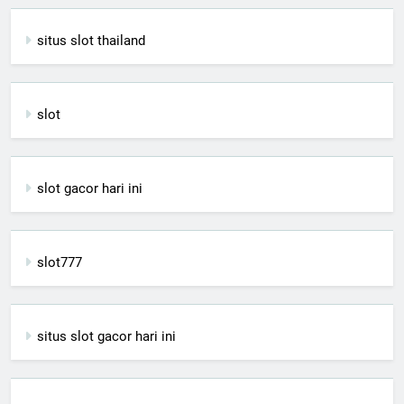
situs slot thailand
slot
slot gacor hari ini
slot777
situs slot gacor hari ini