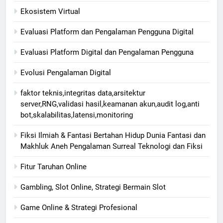
Ekosistem Virtual
Evaluasi Platform dan Pengalaman Pengguna Digital
Evaluasi Platform Digital dan Pengalaman Pengguna
Evolusi Pengalaman Digital
faktor teknis,integritas data,arsitektur
server,RNG,validasi hasil,keamanan akun,audit log,anti
bot,skalabilitas,latensi,monitoring
Fiksi Ilmiah & Fantasi Bertahan Hidup Dunia Fantasi dan
Makhluk Aneh Pengalaman Surreal Teknologi dan Fiksi
Fitur Taruhan Online
Gambling, Slot Online, Strategi Bermain Slot
Game Online & Strategi Profesional