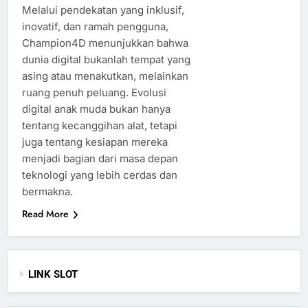
Melalui pendekatan yang inklusif,
inovatif, dan ramah pengguna,
Champion4D menunjukkan bahwa
dunia digital bukanlah tempat yang
asing atau menakutkan, melainkan
ruang penuh peluang. Evolusi
digital anak muda bukan hanya
tentang kecanggihan alat, tetapi
juga tentang kesiapan mereka
menjadi bagian dari masa depan
teknologi yang lebih cerdas dan
bermakna.
Read More
LINK SLOT