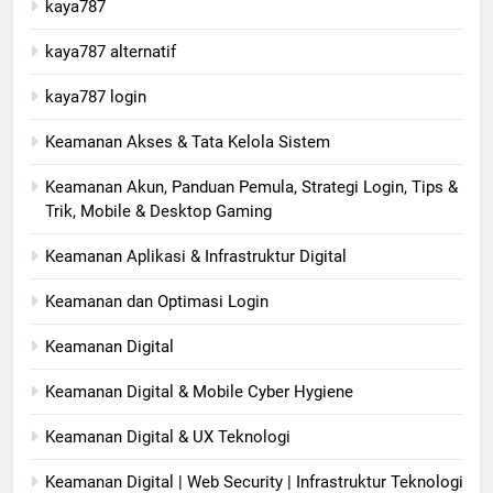
kaya787
kaya787 alternatif
kaya787 login
Keamanan Akses & Tata Kelola Sistem
Keamanan Akun, Panduan Pemula, Strategi Login, Tips &
Trik, Mobile & Desktop Gaming
Keamanan Aplikasi & Infrastruktur Digital
Keamanan dan Optimasi Login
Keamanan Digital
Keamanan Digital & Mobile Cyber Hygiene
Keamanan Digital & UX Teknologi
Keamanan Digital | Web Security | Infrastruktur Teknologi