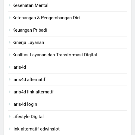
Kesehatan Mental
Ketenangan & Pengembangan Diri
Keuangan Pribadi
Kinerja Layanan
Kualitas Layanan dan Transformasi Digital
laris4d
laris4d alternatif
laris4d link alternatif
laris4d login
Lifestyle Digital
link alternatif edwinslot