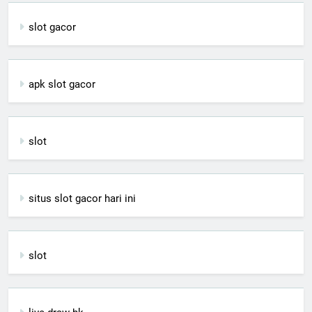
slot gacor
apk slot gacor
slot
situs slot gacor hari ini
slot