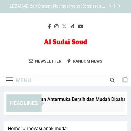
Skip
EDWINSLOT dengan Sistem Responsif untuk
to
Pengalaman yang Lebih Nyaman
content
LEBAH4D dengan Sistem Responsif untuk
Pengalaman yang Lebih Nyaman
EDWINSLOT dengan Antarmuka Bersih dan
Mudah Dipahami
LEBAH4D dan Sistem Navigasi yang Konsisten di
Setiap Halaman
Al Sudai Soud
Rasakan Aroma Elegan Dari Parfum Dan
EDWINSLOT dengan Sistem Responsif untuk
NEWSLETTER
RANDOM NEWS
Pengalaman yang Lebih Nyaman
Minyak Wangi Al Sudais Oud. Koleksi
LEBAH4D dengan Sistem Responsif untuk
Mewah Yang Tahan Lama.
Pengalaman yang Lebih Nyaman
MENU
DWINSLOT dengan Antarmuka Bersih dan Mudah Dipahami
HEADLINES
Weeks Ago
Home
inovasi anak muda