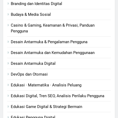
Branding dan Identitas Digital
Budaya & Media Sosial
Casino & Gaming, Keamanan & Privasi, Panduan
Pengguna
Desain Antarmuka & Pengalaman Pengguna
Desain Antarmuka dan Kemudahan Penggunaan
Desain Antarmuka Digital
DevOps dan Otomasi
Edukasi · Matematika · Analisis Peluang
Edukasi Digital, Tren SEO, Analisis Perilaku Pengguna
Edukasi Game Digital & Strategi Bermain
Edukasi Pengguna Digital