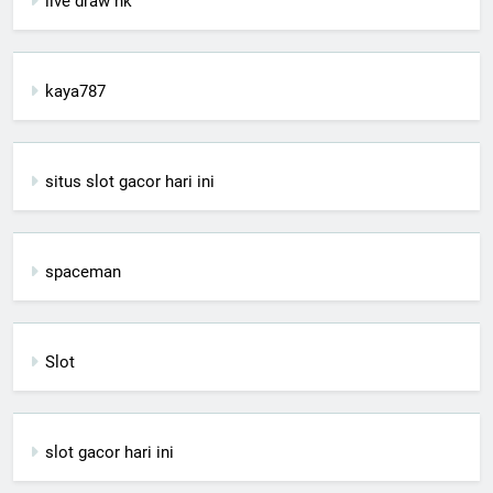
live draw hk
kaya787
situs slot gacor hari ini
spaceman
Slot
slot gacor hari ini