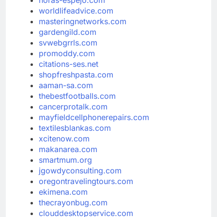
horas-espejo.com
worldlifeadvice.com
masteringnetworks.com
gardengild.com
svwebgrrls.com
promoddy.com
citations-ses.net
shopfreshpasta.com
aaman-sa.com
thebestfootballs.com
cancerprotalk.com
mayfieldcellphonerepairs.com
textilesblankas.com
xcitenow.com
makanarea.com
smartmum.org
jgowdyconsulting.com
oregontravelingtours.com
ekimena.com
thecrayonbug.com
clouddesktopservice.com