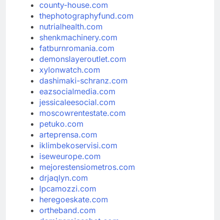
county-house.com
thephotographyfund.com
nutrialhealth.com
shenkmachinery.com
fatburnromania.com
demonslayeroutlet.com
xylonwatch.com
dashimaki-schranz.com
eazsocialmedia.com
jessicaleesocial.com
moscowrentestate.com
petuko.com
arteprensa.com
iklimbekoservisi.com
iseweurope.com
mejorestensiometros.com
drjaqlyn.com
lpcamozzi.com
heregoeskate.com
ortheband.com