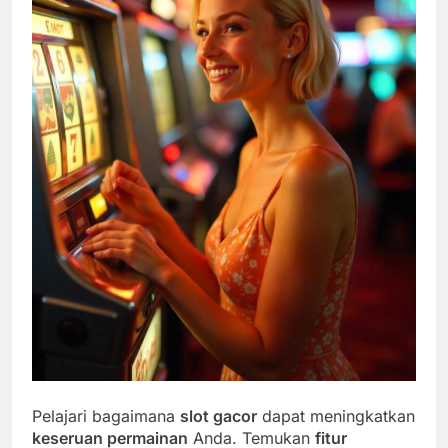
Pelajari bagaimana
slot gacor
dapat meningkatkan
keseruan permainan
Anda. Temukan
fitur