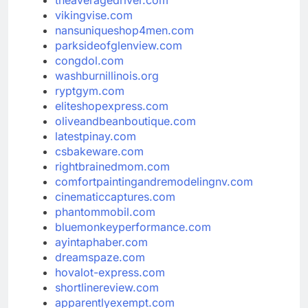
theaveragedriver.com
vikingvise.com
nansuniqueshop4men.com
parksideofglenview.com
congdol.com
washburnillinois.org
ryptgym.com
eliteshopexpress.com
oliveandbeanboutique.com
latestpinay.com
csbakeware.com
rightbrainedmom.com
comfortpaintingandremodelingnv.com
cinematiccaptures.com
phantommobil.com
bluemonkeyperformance.com
ayintaphaber.com
dreamspaze.com
hovalot-express.com
shortlinereview.com
apparentlyexempt.com