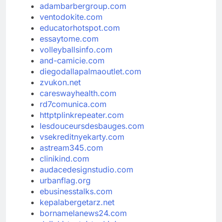
adambarbergroup.com
ventodokite.com
educatorhotspot.com
essaytome.com
volleyballsinfo.com
and-camicie.com
diegodallapalmaoutlet.com
zvukon.net
careswayhealth.com
rd7comunica.com
httptplinkrepeater.com
lesdouceursdesbauges.com
vsekreditnyekarty.com
astream345.com
clinikind.com
audacedesignstudio.com
urbanflag.org
ebusinesstalks.com
kepalabergetarz.net
bornamelanews24.com