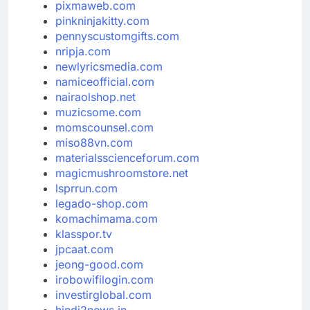
pixmaweb.com
pinkninjakitty.com
pennyscustomgifts.com
nripja.com
newlyricsmedia.com
namiceofficial.com
nairaolshop.net
muzicsome.com
momscounsel.com
miso88vn.com
materialsscienceforum.com
magicmushroomstore.net
lsprrun.com
legado-shop.com
komachimama.com
klasspor.tv
jpcaat.com
jeong-good.com
irobowifilogin.com
investirglobal.com