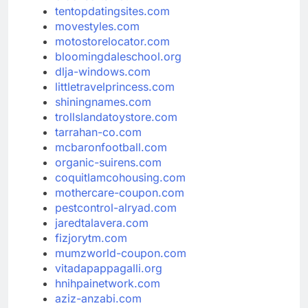
tentopdatingsites.com
movestyles.com
motostorelocator.com
bloomingdaleschool.org
dlja-windows.com
littletravelprincess.com
shiningnames.com
trollslandatoystore.com
tarrahan-co.com
mcbaronfootball.com
organic-suirens.com
coquitlamcohousing.com
mothercare-coupon.com
pestcontrol-alryad.com
jaredtalavera.com
fizjorytm.com
mumzworld-coupon.com
vitadapappagalli.org
hnihpainetwork.com
aziz-anzabi.com