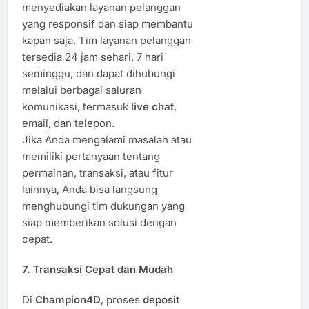
menyediakan layanan pelanggan
yang responsif dan siap membantu
kapan saja. Tim layanan pelanggan
tersedia 24 jam sehari, 7 hari
seminggu, dan dapat dihubungi
melalui berbagai saluran
komunikasi, termasuk
live chat
,
email, dan telepon.
Jika Anda mengalami masalah atau
memiliki pertanyaan tentang
permainan, transaksi, atau fitur
lainnya, Anda bisa langsung
menghubungi tim dukungan yang
siap memberikan solusi dengan
cepat.
7. Transaksi Cepat dan Mudah
Di
Champion4D
, proses
deposit