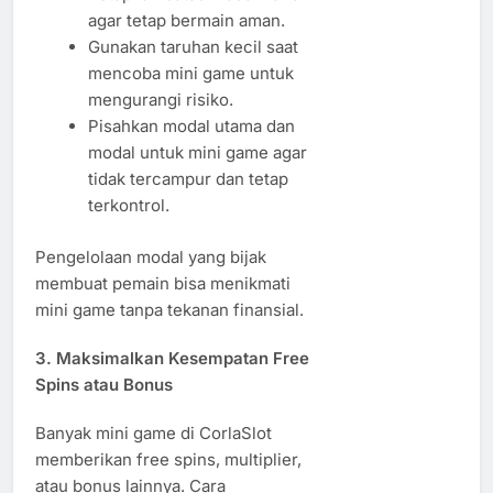
agar tetap bermain aman.
Gunakan taruhan kecil saat
mencoba mini game untuk
mengurangi risiko.
Pisahkan modal utama dan
modal untuk mini game agar
tidak tercampur dan tetap
terkontrol.
Pengelolaan modal yang bijak
membuat pemain bisa menikmati
mini game tanpa tekanan finansial.
3. Maksimalkan Kesempatan Free
Spins atau Bonus
Banyak mini game di CorlaSlot
memberikan free spins, multiplier,
atau bonus lainnya. Cara