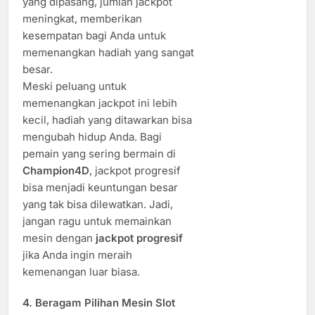
yang dipasang, jumlah jackpot
meningkat, memberikan
kesempatan bagi Anda untuk
memenangkan hadiah yang sangat
besar.
Meski peluang untuk
memenangkan jackpot ini lebih
kecil, hadiah yang ditawarkan bisa
mengubah hidup Anda. Bagi
pemain yang sering bermain di
Champion4D
, jackpot progresif
bisa menjadi keuntungan besar
yang tak bisa dilewatkan. Jadi,
jangan ragu untuk memainkan
mesin dengan
jackpot progresif
jika Anda ingin meraih
kemenangan luar biasa.
4. Beragam Pilihan Mesin Slot