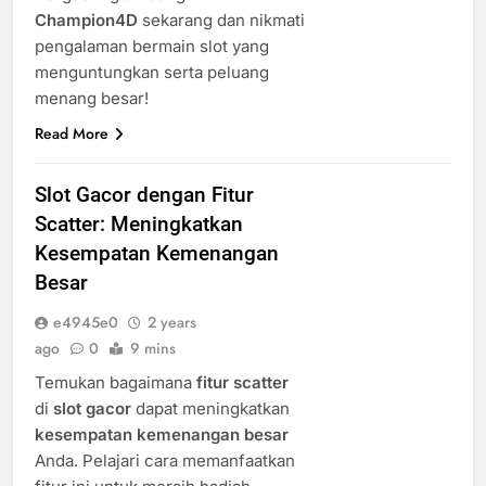
Champion4D
sekarang dan nikmati
pengalaman bermain slot yang
menguntungkan serta peluang
menang besar!
Read More
Slot Gacor dengan Fitur
Scatter: Meningkatkan
Kesempatan Kemenangan
Besar
e4945e0
2 years
ago
0
9 mins
Temukan bagaimana
fitur scatter
di
slot gacor
dapat meningkatkan
kesempatan kemenangan besar
Anda. Pelajari cara memanfaatkan