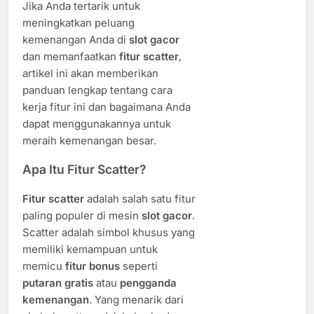
Jika Anda tertarik untuk
meningkatkan peluang
kemenangan Anda di
slot gacor
dan memanfaatkan
fitur scatter
,
artikel ini akan memberikan
panduan lengkap tentang cara
kerja fitur ini dan bagaimana Anda
dapat menggunakannya untuk
meraih kemenangan besar.
Apa Itu Fitur Scatter?
Fitur scatter
adalah salah satu fitur
paling populer di mesin
slot gacor
.
Scatter adalah simbol khusus yang
memiliki kemampuan untuk
memicu
fitur bonus
seperti
putaran gratis
atau
pengganda
kemenangan
. Yang menarik dari