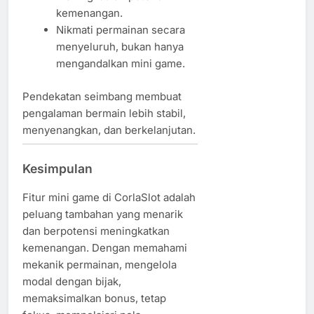
kemenangan.
Nikmati permainan secara
menyeluruh, bukan hanya
mengandalkan mini game.
Pendekatan seimbang membuat
pengalaman bermain lebih stabil,
menyenangkan, dan berkelanjutan.
Kesimpulan
Fitur mini game di CorlaSlot adalah
peluang tambahan yang menarik
dan berpotensi meningkatkan
kemenangan. Dengan memahami
mekanik permainan, mengelola
modal dengan bijak,
memaksimalkan bonus, tetap