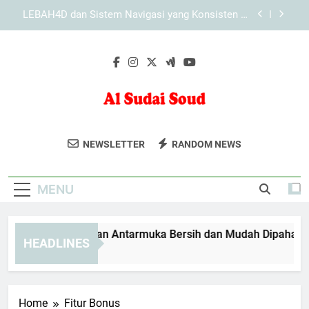
Skip
EDWINSLOT dengan Sistem Responsif untuk
to
Pengalaman yang Lebih Nyaman
content
LEBAH4D dengan Sistem Responsif untuk
Pengalaman yang Lebih Nyaman
EDWINSLOT dengan Antarmuka Bersih dan
Mudah Dipahami
LEBAH4D dan Sistem Navigasi yang Konsisten di
Setiap Halaman
Al Sudai Soud
Rasakan Aroma Elegan Dari Parfum Dan
EDWINSLOT dengan Sistem Responsif untuk
NEWSLETTER
RANDOM NEWS
Pengalaman yang Lebih Nyaman
Minyak Wangi Al Sudais Oud. Koleksi
LEBAH4D dengan Sistem Responsif untuk
Mewah Yang Tahan Lama.
Pengalaman yang Lebih Nyaman
MENU
WINSLOT dengan Antarmuka Bersih dan Mudah Dipahami
HEADLINES
Weeks Ago
Home
Fitur Bonus