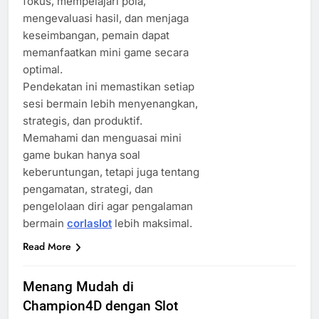
fokus, mempelajari pola,
mengevaluasi hasil, dan menjaga
keseimbangan, pemain dapat
memanfaatkan mini game secara
optimal.
Pendekatan ini memastikan setiap
sesi bermain lebih menyenangkan,
strategis, dan produktif.
Memahami dan menguasai mini
game bukan hanya soal
keberuntungan, tetapi juga tentang
pengamatan, strategi, dan
pengelolaan diri agar pengalaman
bermain
corlaslot
lebih maksimal.
Read More
Menang Mudah di
Champion4D dengan Slot