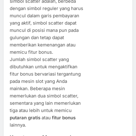
simbol scatter adalah, berbeda
dengan simbol reguler yang harus
muncul dalam garis pembayaran
yang aktif, simbol scatter dapat
muncul di posisi mana pun pada
gulungan dan tetap dapat
memberikan kemenangan atau
memicu fitur bonus.
Jumlah simbol scatter yang
dibutuhkan untuk mengaktifkan
fitur bonus bervariasi tergantung
pada mesin slot yang Anda
mainkan. Beberapa mesin
memerlukan dua simbol scatter,
sementara yang lain memerlukan
tiga atau lebih untuk memicu
putaran gratis
atau
fitur bonus
lainnya.