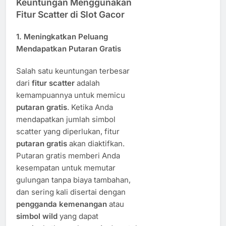
Keuntungan Menggunakan
Fitur Scatter di Slot Gacor
1.
Meningkatkan Peluang
Mendapatkan Putaran Gratis
Salah satu keuntungan terbesar
dari
fitur scatter
adalah
kemampuannya untuk memicu
putaran gratis
. Ketika Anda
mendapatkan jumlah simbol
scatter yang diperlukan, fitur
putaran gratis
akan diaktifkan.
Putaran gratis memberi Anda
kesempatan untuk memutar
gulungan tanpa biaya tambahan,
dan sering kali disertai dengan
pengganda kemenangan
atau
simbol wild
yang dapat