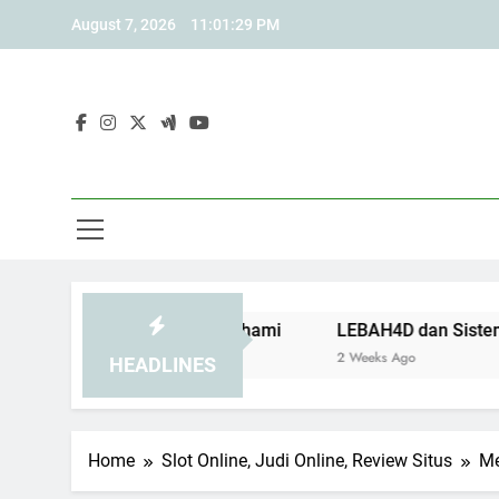
Skip
August 7, 2026
11:01:30 PM
to
content
Al 
Rasakan A
h dan Mudah Dipahami
LEBAH4D dan Sistem Navigasi ya
2 Weeks Ago
HEADLINES
Home
Slot Online, Judi Online, Review Situs
Me