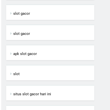
slot gacor
slot gacor
apk slot gacor
slot
situs slot gacor hari ini