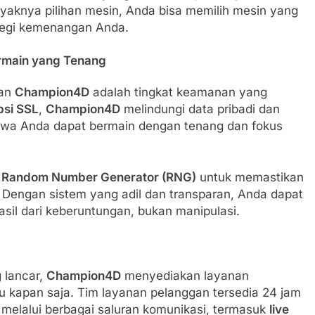
nyaknya pilihan mesin, Anda bisa memilih mesin yang
ategi kemenangan Anda.
rmain yang Tenang
kan
Champion4D
adalah tingkat keamanan yang
psi SSL
,
Champion4D
melindungi data pribadi dan
hwa Anda dapat bermain dengan tenang dan fokus
m
Random Number Generator (RNG)
untuk memastikan
 Dengan sistem yang adil dan transparan, Anda dapat
sil dari keberuntungan, bukan manipulasi.
 lancar,
Champion4D
menyediakan layanan
 kapan saja. Tim layanan pelanggan tersedia 24 jam
i melalui berbagai saluran komunikasi, termasuk
live