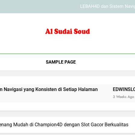
LEBAH4D dan Sistem Navig
EDWINSLOT dengan Sistem Responsif 
LEBAH4D dengan Sistem Responsif 
Sudai Soud
EDWINSLOT dengan A
roma Elegan Dari Parfum Dan Minyak Wangi Al Sudais Oud. K
LEBAH4D dan Sistem Navig
SAMPLE PAGE
EDWINSLOT dengan Sistem Responsif 
LEBAH4D dengan Sistem Responsif 
ng Konsisten di Setiap Halaman
EDWINSLOT dengan Si
3 Weeks Ago
nang Mudah di Champion4D dengan Slot Gacor Berkualitas