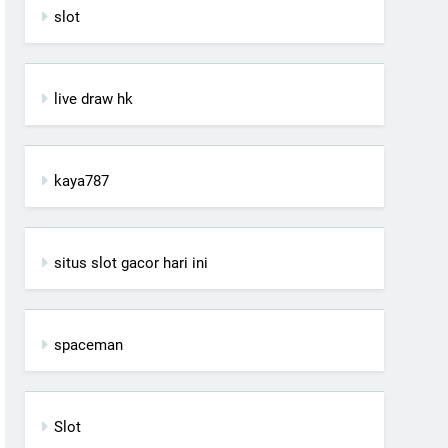
slot
live draw hk
kaya787
situs slot gacor hari ini
spaceman
Slot