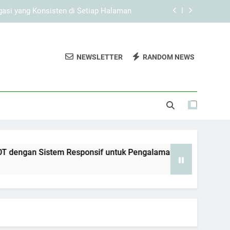
asi yang Konsisten di Setiap Halaman
untuk Pengalaman yang Lebih Nyaman
untuk Pengalaman yang Lebih Nyaman
NEWSLETTER
RANDOM NEWS
ntarmuka Bersih dan Mudah Dipahami
oleksi Mewah Yang Tahan Lama.
asi yang Konsisten di Setiap Halaman
untuk Pengalaman yang Lebih Nyaman
untuk Pengalaman yang Lebih Nyaman
stem Responsif untuk Pengalaman yang Lebih Nyaman