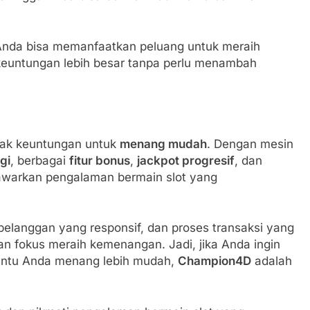
Anda bisa memanfaatkan peluang untuk meraih
euntungan lebih besar tanpa perlu menambah
ak keuntungan untuk
menang mudah
. Dengan mesin
gi
, berbagai
fitur bonus
,
jackpot progresif
, dan
arkan pengalaman bermain slot yang
 pelanggan yang responsif, dan proses transaksi yang
n fokus meraih kemenangan. Jadi, jika Anda ingin
tu Anda menang lebih mudah,
Champion4D
adalah