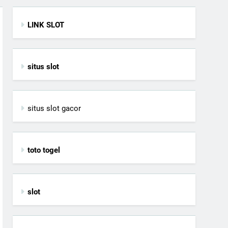
LINK SLOT
situs slot
situs slot gacor
toto togel
slot