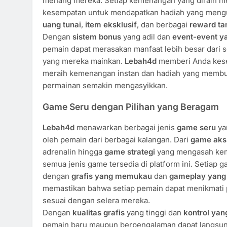
menang mereka. Setiap kemenangan yang diraih 
kesempatan untuk mendapatkan hadiah yang mengu
uang tunai
,
item eksklusif
, dan berbagai
reward t
Dengan
sistem bonus
yang adil dan
event-event 
pemain dapat merasakan manfaat lebih besar dari 
yang mereka mainkan.
Lebah4d
memberi Anda kes
meraih kemenangan instan dan hadiah yang membua
permainan semakin mengasyikkan.
Game Seru dengan Pilihan yang Beragam
Lebah4d
menawarkan berbagai jenis
game seru
ya
oleh pemain dari berbagai kalangan. Dari
game aks
adrenalin hingga
game strategi
yang mengasah kem
semua jenis game tersedia di platform ini. Setiap 
dengan
grafis yang memukau
dan
gameplay yang
memastikan bahwa setiap pemain dapat menikmati
sesuai dengan selera mereka.
Dengan
kualitas grafis
yang tinggi dan
kontrol ya
pemain baru maupun berpengalaman dapat langsun