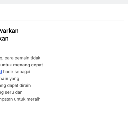
warkan
kan
, para pemain tidak
 untuk menang cepat
d
hadir sebagai
main
yang
ng dapat diraih
g seru dan
mpatan untuk meraih
e