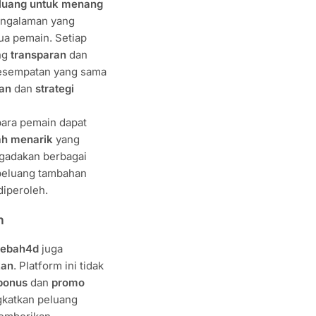
luang untuk menang
pengalaman yang
a pemain. Setiap
ng
transparan
dan
kesempatan yang sama
an
dan
strategi
para pemain dapat
ah menarik
yang
adakan berbagai
eluang tambahan
iperoleh.
n
Lebah4d
juga
kan
. Platform ini tidak
bonus
dan
promo
katkan peluang