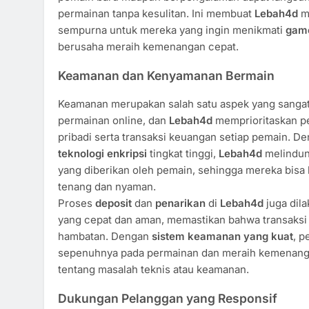
permainan tanpa kesulitan. Ini membuat
Lebah4d
me
sempurna untuk mereka yang ingin menikmati
gam
berusaha meraih kemenangan cepat.
Keamanan dan Kenyamanan Bermain
Keamanan merupakan salah satu aspek yang sangat
permainan online, dan
Lebah4d
memprioritaskan pe
pribadi serta transaksi keuangan setiap pemain. 
teknologi enkripsi
tingkat tinggi,
Lebah4d
melindun
yang diberikan oleh pemain, sehingga mereka bisa
tenang dan nyaman.
Proses
deposit
dan
penarikan
di
Lebah4d
juga dil
yang cepat dan aman, memastikan bahwa transaksi 
hambatan. Dengan
sistem keamanan yang kuat
, p
sepenuhnya pada permainan dan meraih kemenanga
tentang masalah teknis atau keamanan.
Dukungan Pelanggan yang Responsif