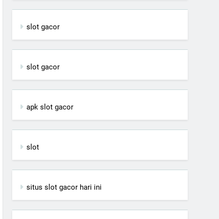
slot gacor
slot gacor
apk slot gacor
slot
situs slot gacor hari ini