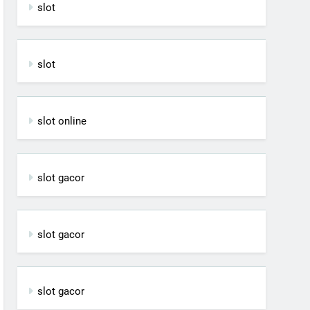
slot
slot
slot online
slot gacor
slot gacor
slot gacor