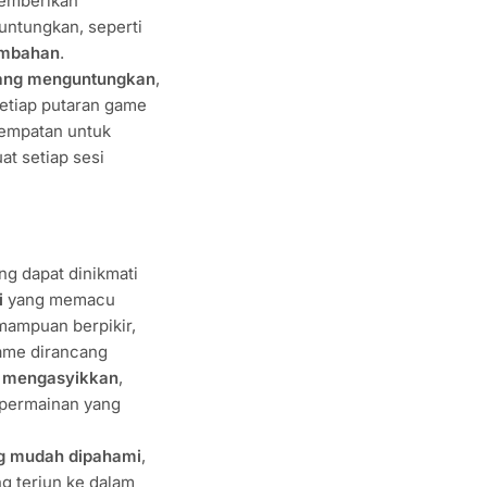
memberikan
ntungkan, seperti
ambahan
.
yang menguntungkan
,
setiap putaran game
empatan untuk
t setiap sesi
ng dapat dinikmati
i
yang memacu
ampuan berpikir,
game dirancang
 mengasyikkan
,
 permainan yang
ng mudah dipahami
,
g terjun ke dalam