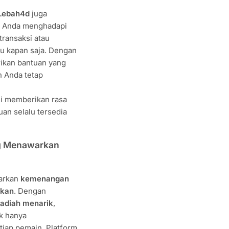
Lebah4d
juga
ka Anda menghadapi
transaksi atau
 kapan saja. Dengan
rikan bantuan yang
n Anda tetap
i memberikan rasa
an selalu tersedia
ng Menawarkan
warkan
kemenangan
gkan
. Dengan
adiah menarik
,
k hanya
iap pemain. Platform