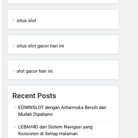
situs slot
situs slot gacor hari ini
slot gacor hari ini
Recent Posts
EDWINSLOT dengan Antarmuka Bersih dan
Mudah Dipahami
LEBAH4D dan Sistem Navigasi yang
Konsisten di Setiap Halaman