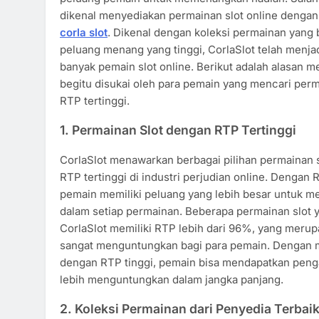
dikenal menyediakan permainan slot online dengan 
corla slot
. Dikenal dengan koleksi permainan yang 
peluang menang yang tinggi, CorlaSlot telah menjad
banyak pemain slot online. Berikut adalah alasan 
begitu disukai oleh para pemain yang mencari per
RTP tertinggi.
1.
Permainan Slot dengan RTP Tertinggi
CorlaSlot menawarkan berbagai pilihan permainan s
RTP tertinggi di industri perjudian online. Dengan R
pemain memiliki peluang yang lebih besar untuk 
dalam setiap permainan. Beberapa permainan slot y
CorlaSlot memiliki RTP lebih dari 96%, yang meru
sangat menguntungkan bagi para pemain. Dengan 
dengan RTP tinggi, pemain bisa mendapatkan pen
lebih menguntungkan dalam jangka panjang.
2.
Koleksi Permainan dari Penyedia Terbai