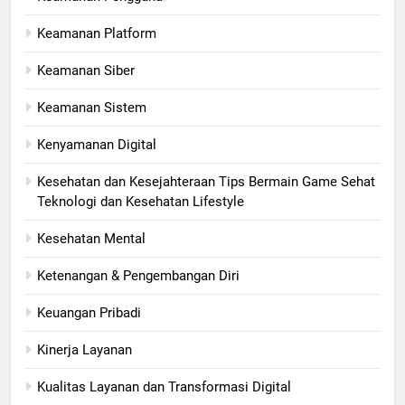
Keamanan Platform
Keamanan Siber
Keamanan Sistem
Kenyamanan Digital
Kesehatan dan Kesejahteraan Tips Bermain Game Sehat
Teknologi dan Kesehatan Lifestyle
Kesehatan Mental
Ketenangan & Pengembangan Diri
Keuangan Pribadi
Kinerja Layanan
Kualitas Layanan dan Transformasi Digital