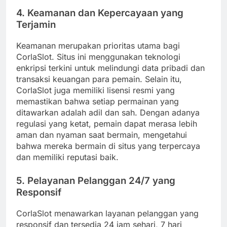
4.
Keamanan dan Kepercayaan yang
Terjamin
Keamanan merupakan prioritas utama bagi
CorlaSlot. Situs ini menggunakan teknologi
enkripsi terkini untuk melindungi data pribadi dan
transaksi keuangan para pemain. Selain itu,
CorlaSlot juga memiliki lisensi resmi yang
memastikan bahwa setiap permainan yang
ditawarkan adalah adil dan sah. Dengan adanya
regulasi yang ketat, pemain dapat merasa lebih
aman dan nyaman saat bermain, mengetahui
bahwa mereka bermain di situs yang terpercaya
dan memiliki reputasi baik.
5.
Pelayanan Pelanggan 24/7 yang
Responsif
CorlaSlot menawarkan layanan pelanggan yang
responsif dan tersedia 24 jam sehari, 7 hari