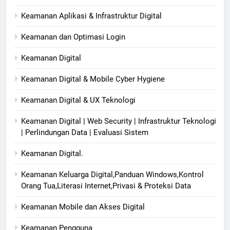
Keamanan Aplikasi & Infrastruktur Digital
Keamanan dan Optimasi Login
Keamanan Digital
Keamanan Digital & Mobile Cyber Hygiene
Keamanan Digital & UX Teknologi
Keamanan Digital | Web Security | Infrastruktur Teknologi
| Perlindungan Data | Evaluasi Sistem
Keamanan Digital.
Keamanan Keluarga Digital,Panduan Windows,Kontrol
Orang Tua,Literasi Internet,Privasi & Proteksi Data
Keamanan Mobile dan Akses Digital
Keamanan Pengguna