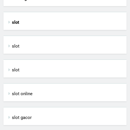
slot
slot
slot
slot online
slot gacor