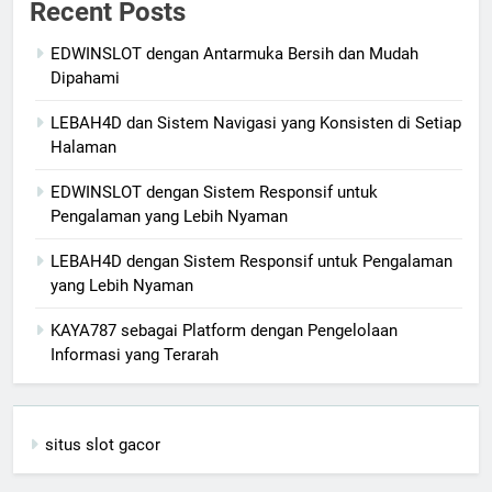
Recent Posts
EDWINSLOT dengan Antarmuka Bersih dan Mudah
Dipahami
LEBAH4D dan Sistem Navigasi yang Konsisten di Setiap
Halaman
EDWINSLOT dengan Sistem Responsif untuk
Pengalaman yang Lebih Nyaman
LEBAH4D dengan Sistem Responsif untuk Pengalaman
yang Lebih Nyaman
KAYA787 sebagai Platform dengan Pengelolaan
Informasi yang Terarah
situs slot gacor