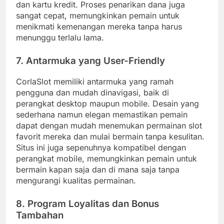
dan kartu kredit. Proses penarikan dana juga
sangat cepat, memungkinkan pemain untuk
menikmati kemenangan mereka tanpa harus
menunggu terlalu lama.
7.
Antarmuka yang User-Friendly
CorlaSlot memiliki antarmuka yang ramah
pengguna dan mudah dinavigasi, baik di
perangkat desktop maupun mobile. Desain yang
sederhana namun elegan memastikan pemain
dapat dengan mudah menemukan permainan slot
favorit mereka dan mulai bermain tanpa kesulitan.
Situs ini juga sepenuhnya kompatibel dengan
perangkat mobile, memungkinkan pemain untuk
bermain kapan saja dan di mana saja tanpa
mengurangi kualitas permainan.
8.
Program Loyalitas dan Bonus
Tambahan