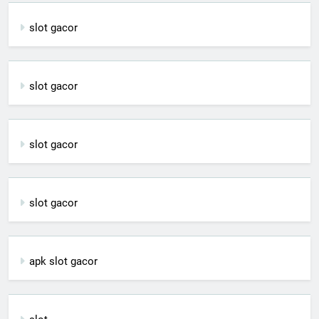
slot gacor
slot gacor
slot gacor
slot gacor
apk slot gacor