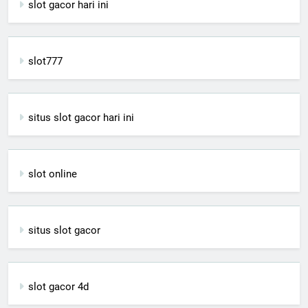
slot gacor hari ini
slot777
situs slot gacor hari ini
slot online
situs slot gacor
slot gacor 4d