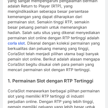
yang sangat mempengaruhi pengalaman bermain
adalah Return to Player (RTP), yang
mengindikasikan seberapa besar persentase
kemenangan yang dapat diharapkan dari
permainan slot. Semakin tinggi RTP, semakin
besar peluang pemain untuk memenangkan
hadiah. Salah satu situs yang dikenal menyediakan
permainan slot online dengan RTP tertinggi adalah
corla slot
. Dikenal dengan koleksi permainan yang
berkualitas dan peluang menang yang tinggi,
CorlaSlot telah menjadi pilihan utama bagi banyak
pemain slot online. Berikut adalah alasan mengapa
CorlaSlot begitu disukai oleh para pemain yang
mencari permainan slot dengan RTP tertinggi.
1.
Permainan Slot dengan RTP Tertinggi
CorlaSlot menawarkan berbagai pilihan permainan
slot yang memiliki RTP tertinggi di industri
perjudian online. Dengan RTP yang lebih tinggi,
pemain memiliki peluang yang lebih besar untuk