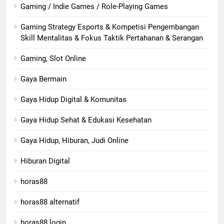
Gaming / Indie Games / Role-Playing Games
Gaming Strategy Esports & Kompetisi Pengembangan
Skill Mentalitas & Fokus Taktik Pertahanan & Serangan
Gaming, Slot Online
Gaya Bermain
Gaya Hidup Digital & Komunitas
Gaya Hidup Sehat & Edukasi Kesehatan
Gaya Hidup, Hiburan, Judi Online
Hiburan Digital
horas88
horas88 alternatif
horas88 login