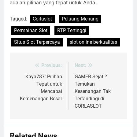
adalah pilihan yang tepat untuk Anda.
Tagged:
Corlaslot
Peluang Menang
Permainan Slot
RTP Tertinggi
Situs Slot Terpercaya
slot online berkualitas
Previous:
Next:
Post
navigation
Kaya787: Pilihan
GAMER Sejati?
Tepat untuk
Temukan
Mencapai
Kesenangan Tak
Kemenangan Besar
Tertandingi di
CORLASLOT
Related News