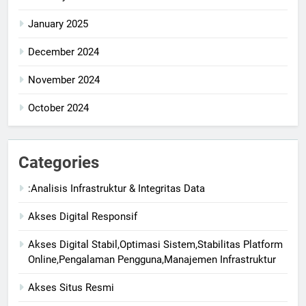
January 2025
December 2024
November 2024
October 2024
Categories
:Analisis Infrastruktur & Integritas Data
Akses Digital Responsif
Akses Digital Stabil,Optimasi Sistem,Stabilitas Platform
Online,Pengalaman Pengguna,Manajemen Infrastruktur
Akses Situs Resmi