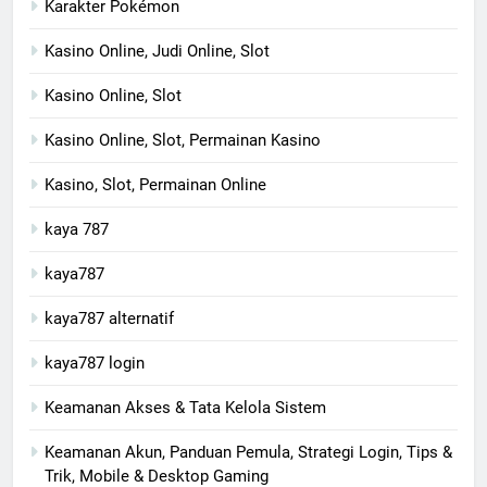
Karakter Pokémon
Kasino Online, Judi Online, Slot
Kasino Online, Slot
Kasino Online, Slot, Permainan Kasino
Kasino, Slot, Permainan Online
kaya 787
kaya787
kaya787 alternatif
kaya787 login
Keamanan Akses & Tata Kelola Sistem
Keamanan Akun, Panduan Pemula, Strategi Login, Tips &
Trik, Mobile & Desktop Gaming