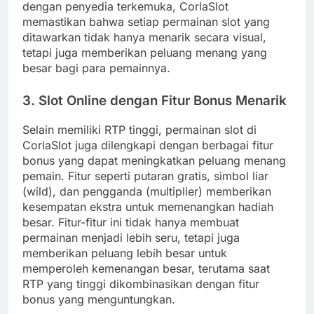
dengan penyedia terkemuka, CorlaSlot
memastikan bahwa setiap permainan slot yang
ditawarkan tidak hanya menarik secara visual,
tetapi juga memberikan peluang menang yang
besar bagi para pemainnya.
3.
Slot Online dengan Fitur Bonus Menarik
Selain memiliki RTP tinggi, permainan slot di
CorlaSlot juga dilengkapi dengan berbagai fitur
bonus yang dapat meningkatkan peluang menang
pemain. Fitur seperti putaran gratis, simbol liar
(wild), dan pengganda (multiplier) memberikan
kesempatan ekstra untuk memenangkan hadiah
besar. Fitur-fitur ini tidak hanya membuat
permainan menjadi lebih seru, tetapi juga
memberikan peluang lebih besar untuk
memperoleh kemenangan besar, terutama saat
RTP yang tinggi dikombinasikan dengan fitur
bonus yang menguntungkan.