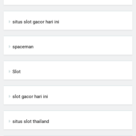
situs slot gacor hari ini
spaceman
Slot
slot gacor hari ini
situs slot thailand