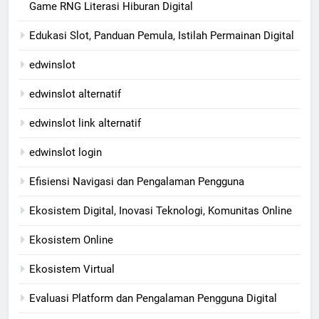
Game RNG Literasi Hiburan Digital
Edukasi Slot, Panduan Pemula, Istilah Permainan Digital
edwinslot
edwinslot alternatif
edwinslot link alternatif
edwinslot login
Efisiensi Navigasi dan Pengalaman Pengguna
Ekosistem Digital, Inovasi Teknologi, Komunitas Online
Ekosistem Online
Ekosistem Virtual
Evaluasi Platform dan Pengalaman Pengguna Digital