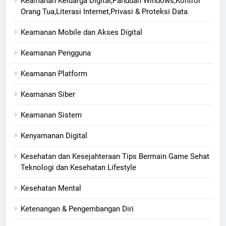
Keamanan Keluarga Digital,Panduan Windows,Kontrol
Orang Tua,Literasi Internet,Privasi & Proteksi Data
Keamanan Mobile dan Akses Digital
Keamanan Pengguna
Keamanan Platform
Keamanan Siber
Keamanan Sistem
Kenyamanan Digital
Kesehatan dan Kesejahteraan Tips Bermain Game Sehat
Teknologi dan Kesehatan Lifestyle
Kesehatan Mental
Ketenangan & Pengembangan Diri