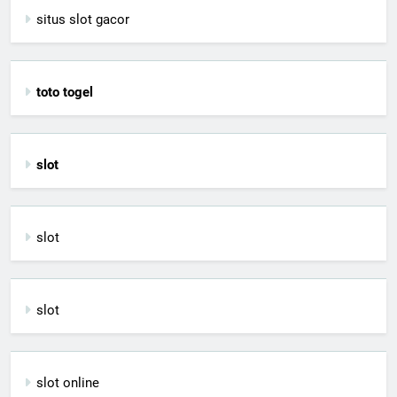
situs slot gacor
toto togel
slot
slot
slot
slot online