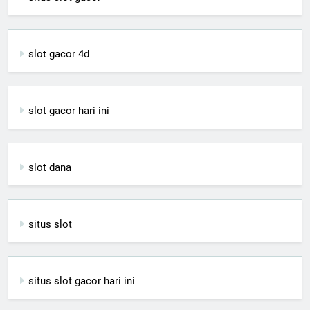
slot gacor 4d
slot gacor hari ini
slot dana
situs slot
situs slot gacor hari ini