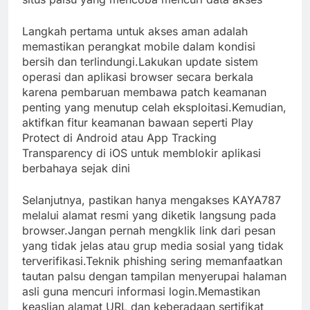
Langkah pertama untuk akses aman adalah
memastikan perangkat mobile dalam kondisi
bersih dan terlindungi.Lakukan update sistem
operasi dan aplikasi browser secara berkala
karena pembaruan membawa patch keamanan
penting yang menutup celah eksploitasi.Kemudian,
aktifkan fitur keamanan bawaan seperti Play
Protect di Android atau App Tracking
Transparency di iOS untuk memblokir aplikasi
berbahaya sejak dini
Selanjutnya, pastikan hanya mengakses KAYA787
melalui alamat resmi yang diketik langsung pada
browser.Jangan pernah mengklik link dari pesan
yang tidak jelas atau grup media sosial yang tidak
terverifikasi.Teknik phishing sering memanfaatkan
tautan palsu dengan tampilan menyerupai halaman
asli guna mencuri informasi login.Memastikan
keaslian alamat URL dan keberadaan sertifikat