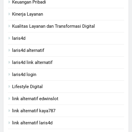
Keuangan Pribadi
Kinerja Layanan
Kualitas Layanan dan Transformasi Digital
laris4d
laris4d alternatif
laris4d link alternatif
laris4d login
Lifestyle Digital
link alternatif edwinslot
link alternatif kaya787
link alternatif laris4d