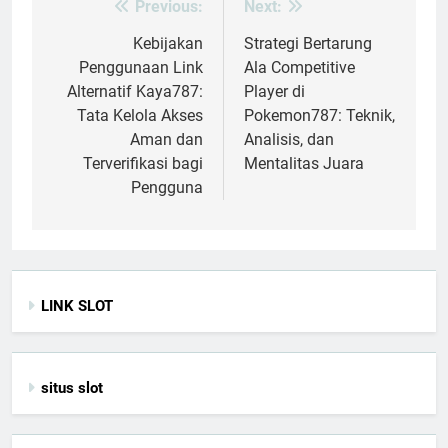
Previous:
Next:
Post
navigation
Kebijakan
Strategi Bertarung
Penggunaan Link
Ala Competitive
Alternatif Kaya787:
Player di
Tata Kelola Akses
Pokemon787: Teknik,
Aman dan
Analisis, dan
Terverifikasi bagi
Mentalitas Juara
Pengguna
LINK SLOT
situs slot