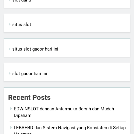
situs slot
situs slot gacor hari ini
slot gacor hari ini
Recent Posts
EDWINSLOT dengan Antarmuka Bersih dan Mudah
Dipahami
LEBAH4D dan Sistem Navigasi yang Konsisten di Setiap