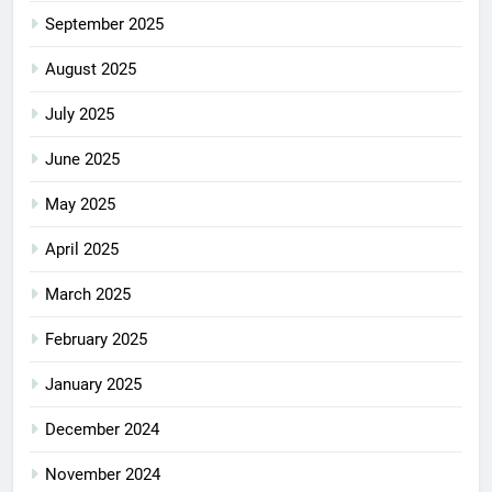
September 2025
August 2025
July 2025
June 2025
May 2025
April 2025
March 2025
February 2025
January 2025
December 2024
November 2024