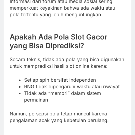
Informasi dari forum atau media sosial sering
memperkuat keyakinan bahwa ada waktu atau
pola tertentu yang lebih menguntungkan.
Apakah Ada Pola Slot Gacor
yang Bisa Diprediksi?
Secara teknis, tidak ada pola yang bisa digunakan
untuk memprediksi hasil slot online karena:
Setiap spin bersifat independen
RNG tidak dipengaruhi waktu atau riwayat
Tidak ada “memori” dalam sistem
permainan
Namun, persepsi pola tetap muncul karena
pengalaman acak yang kebetulan berulang.