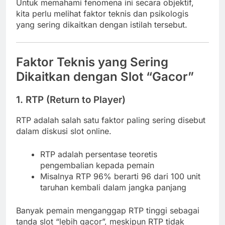
Untuk memahami fenomena ini secara objektif,
kita perlu melihat faktor teknis dan psikologis
yang sering dikaitkan dengan istilah tersebut.
Faktor Teknis yang Sering
Dikaitkan dengan Slot “Gacor”
1. RTP (Return to Player)
RTP adalah salah satu faktor paling sering disebut
dalam diskusi slot online.
RTP adalah persentase teoretis
pengembalian kepada pemain
Misalnya RTP 96% berarti 96 dari 100 unit
taruhan kembali dalam jangka panjang
Banyak pemain menganggap RTP tinggi sebagai
tanda slot “lebih gacor”, meskipun RTP tidak