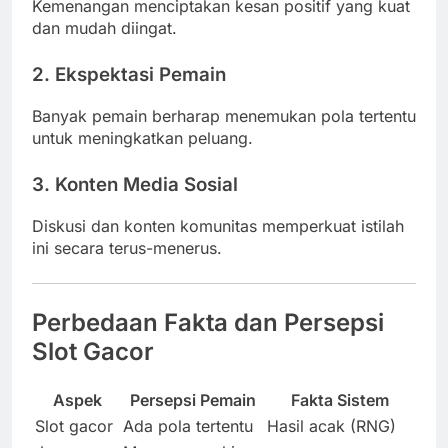
Kemenangan menciptakan kesan positif yang kuat
dan mudah diingat.
2. Ekspektasi Pemain
Banyak pemain berharap menemukan pola tertentu
untuk meningkatkan peluang.
3. Konten Media Sosial
Diskusi dan konten komunitas memperkuat istilah
ini secara terus-menerus.
Perbedaan Fakta dan Persepsi
Slot Gacor
Aspek
Persepsi Pemain
Fakta Sistem
Slot gacor
Ada pola tertentu
Hasil acak (RNG)