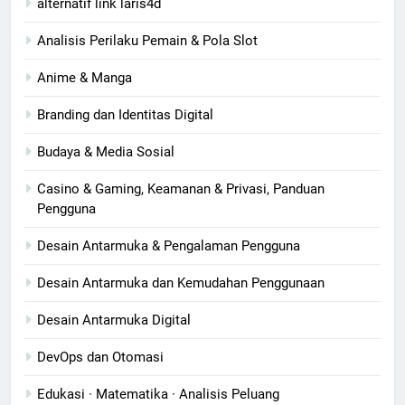
alternatif link laris4d
Analisis Perilaku Pemain & Pola Slot
Anime & Manga
Branding dan Identitas Digital
Budaya & Media Sosial
Casino & Gaming, Keamanan & Privasi, Panduan
Pengguna
Desain Antarmuka & Pengalaman Pengguna
Desain Antarmuka dan Kemudahan Penggunaan
Desain Antarmuka Digital
DevOps dan Otomasi
Edukasi · Matematika · Analisis Peluang