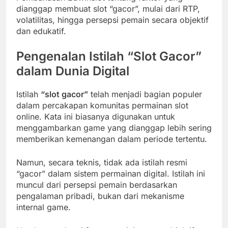
dianggap membuat slot “gacor”, mulai dari RTP,
volatilitas, hingga persepsi pemain secara objektif
dan edukatif.
Pengenalan Istilah “Slot Gacor”
dalam Dunia Digital
Istilah
“slot gacor”
telah menjadi bagian populer
dalam percakapan komunitas permainan slot
online. Kata ini biasanya digunakan untuk
menggambarkan game yang dianggap lebih sering
memberikan kemenangan dalam periode tertentu.
Namun, secara teknis, tidak ada istilah resmi
“gacor” dalam sistem permainan digital. Istilah ini
muncul dari persepsi pemain berdasarkan
pengalaman pribadi, bukan dari mekanisme
internal game.