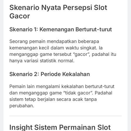
Skenario Nyata Persepsi Slot
Gacor
Skenario 1: Kemenangan Berturut-turut
Seorang pemain mendapatkan beberapa
kemenangan kecil dalam waktu singkat. Ia
menganggap game tersebut “gacor”, padahal itu
hanya variasi statistik normal.
Skenario 2: Periode Kekalahan
Pemain lain mengalami kekalahan berturut-turut
dan menganggap game “tidak gacor”. Padahal
sistem tetap berjalan secara acak tanpa
perubahan.
Insight Sistem Permainan Slot