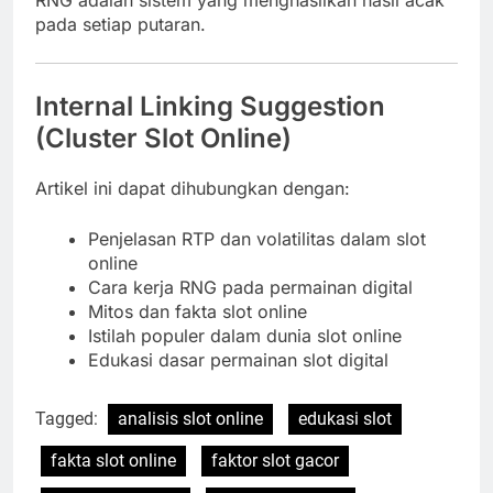
pada setiap putaran.
Internal Linking Suggestion
(Cluster Slot Online)
Artikel ini dapat dihubungkan dengan:
Penjelasan RTP dan volatilitas dalam slot
online
Cara kerja RNG pada permainan digital
Mitos dan fakta slot online
Istilah populer dalam dunia slot online
Edukasi dasar permainan slot digital
Tagged:
analisis slot online
edukasi slot
fakta slot online
faktor slot gacor