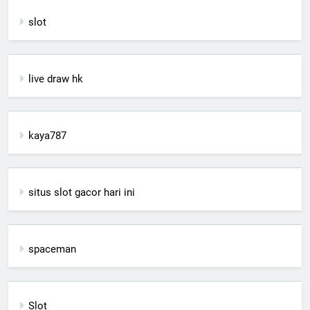
slot
live draw hk
kaya787
situs slot gacor hari ini
spaceman
Slot