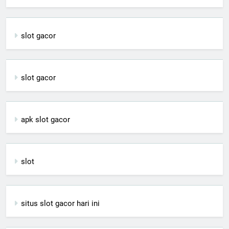
slot gacor
slot gacor
apk slot gacor
slot
situs slot gacor hari ini