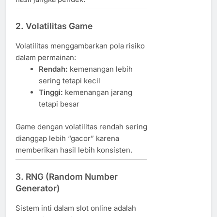
2. Volatilitas Game
Volatilitas menggambarkan pola risiko
dalam permainan:
Rendah:
kemenangan lebih
sering tetapi kecil
Tinggi:
kemenangan jarang
tetapi besar
Game dengan volatilitas rendah sering
dianggap lebih “gacor” karena
memberikan hasil lebih konsisten.
3. RNG (Random Number
Generator)
Sistem inti dalam slot online adalah