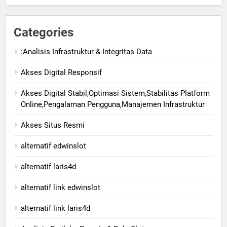
Categories
:Analisis Infrastruktur & Integritas Data
Akses Digital Responsif
Akses Digital Stabil,Optimasi Sistem,Stabilitas Platform
Online,Pengalaman Pengguna,Manajemen Infrastruktur
Akses Situs Resmi
alternatif edwinslot
alternatif laris4d
alternatif link edwinslot
alternatif link laris4d