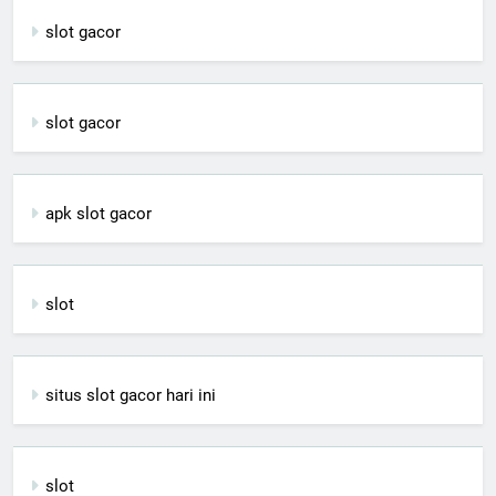
slot gacor
slot gacor
apk slot gacor
slot
situs slot gacor hari ini
slot