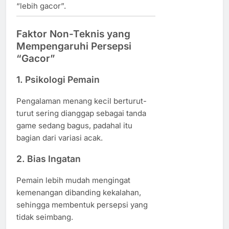
“lebih gacor”.
Faktor Non-Teknis yang
Mempengaruhi Persepsi
“Gacor”
1. Psikologi Pemain
Pengalaman menang kecil berturut-
turut sering dianggap sebagai tanda
game sedang bagus, padahal itu
bagian dari variasi acak.
2. Bias Ingatan
Pemain lebih mudah mengingat
kemenangan dibanding kekalahan,
sehingga membentuk persepsi yang
tidak seimbang.