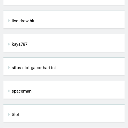
live draw hk
kaya787
situs slot gacor hari ini
spaceman
Slot