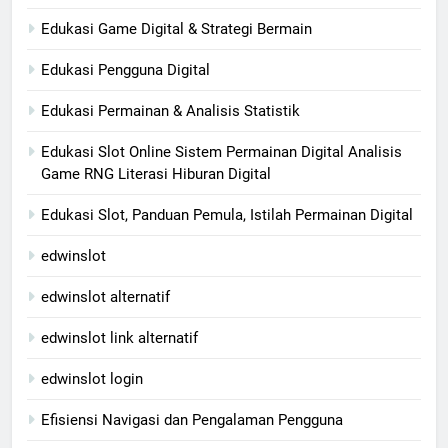
Edukasi Game Digital & Strategi Bermain
Edukasi Pengguna Digital
Edukasi Permainan & Analisis Statistik
Edukasi Slot Online Sistem Permainan Digital Analisis
Game RNG Literasi Hiburan Digital
Edukasi Slot, Panduan Pemula, Istilah Permainan Digital
edwinslot
edwinslot alternatif
edwinslot link alternatif
edwinslot login
Efisiensi Navigasi dan Pengalaman Pengguna