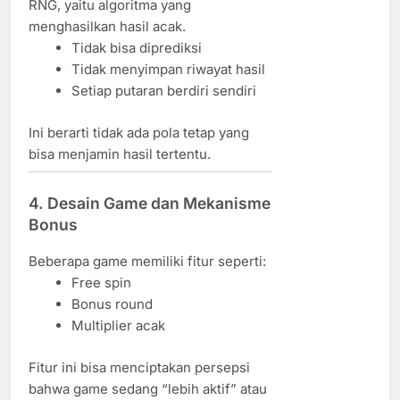
RNG, yaitu algoritma yang
menghasilkan hasil acak.
Tidak bisa diprediksi
Tidak menyimpan riwayat hasil
Setiap putaran berdiri sendiri
Ini berarti tidak ada pola tetap yang
bisa menjamin hasil tertentu.
4. Desain Game dan Mekanisme
Bonus
Beberapa game memiliki fitur seperti:
Free spin
Bonus round
Multiplier acak
Fitur ini bisa menciptakan persepsi
bahwa game sedang “lebih aktif” atau