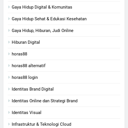
Gaya Hidup Digital & Komunitas
Gaya Hidup Sehat & Edukasi Kesehatan
Gaya Hidup, Hiburan, Judi Online
Hiburan Digital
horas88
horas88 alternatif
horas88 login
Identitas Brand Digital
Identitas Online dan Strategi Brand
Identitas Visual
Infrastruktur & Teknologi Cloud