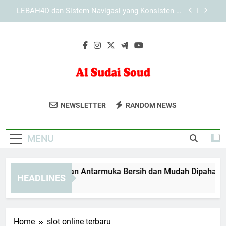
Skip
EDWINSLOT dengan Sistem Responsif untuk
to
Pengalaman yang Lebih Nyaman
content
LEBAH4D dengan Sistem Responsif untuk
Pengalaman yang Lebih Nyaman
EDWINSLOT dengan Antarmuka Bersih dan
Mudah Dipahami
LEBAH4D dan Sistem Navigasi yang Konsisten di
Setiap Halaman
Al Sudai Soud
Rasakan Aroma Elegan Dari Parfum Dan
EDWINSLOT dengan Sistem Responsif untuk
NEWSLETTER
RANDOM NEWS
Pengalaman yang Lebih Nyaman
Minyak Wangi Al Sudais Oud. Koleksi
LEBAH4D dengan Sistem Responsif untuk
Mewah Yang Tahan Lama.
Pengalaman yang Lebih Nyaman
MENU
WINSLOT dengan Antarmuka Bersih dan Mudah Dipahami
HEADLINES
Weeks Ago
Home
slot online terbaru