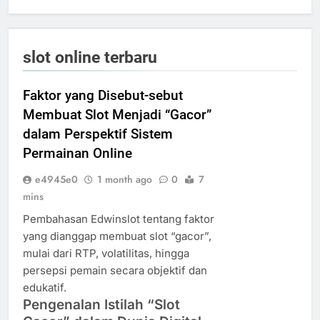
slot online terbaru
Faktor yang Disebut-sebut
Membuat Slot Menjadi “Gacor”
dalam Perspektif Sistem
Permainan Online
e4945e0
1 month ago
0
7
mins
Pembahasan Edwinslot tentang faktor
yang dianggap membuat slot “gacor”,
mulai dari RTP, volatilitas, hingga
persepsi pemain secara objektif dan
edukatif.
Pengenalan Istilah “Slot