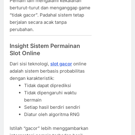
Pemain lain mengalami kekalahan
berturut-turut dan menganggap game
“tidak gacor”. Padahal sistem tetap
berjalan secara acak tanpa
perubahan.
Insight Sistem Permainan
Slot Online
Dari sisi teknologi,
slot gacor
online
adalah sistem berbasis probabilitas
dengan karakteristik:
Tidak dapat diprediksi
Tidak dipengaruhi waktu
bermain
Setiap hasil berdiri sendiri
Diatur oleh algoritma RNG
Istilah “gacor” lebih menggambarkan