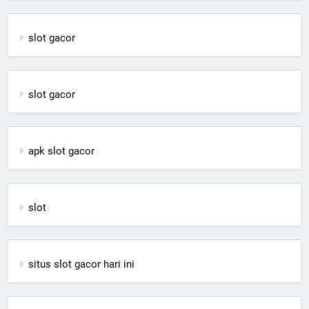
slot gacor
slot gacor
apk slot gacor
slot
situs slot gacor hari ini