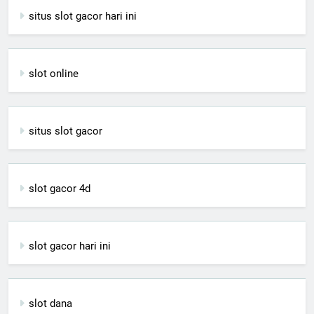
situs slot gacor hari ini
slot online
situs slot gacor
slot gacor 4d
slot gacor hari ini
slot dana