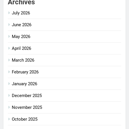
Archives
July 2026
June 2026
May 2026
April 2026
March 2026
February 2026
January 2026
December 2025
November 2025
October 2025