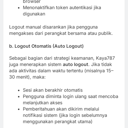
browser
Menonaktifkan token autentikasi jika
digunakan
Logout manual disarankan jika pengguna
mengakses dari perangkat bersama atau publik.
b.
Logout Otomatis (Auto Logout)
Sebagai bagian dari strategi keamanan, Kaya787
juga menerapkan sistem
auto logout
. Jika tidak
ada aktivitas dalam waktu tertentu (misalnya 15–
30 menit), maka:
Sesi akan berakhir otomatis
Pengguna diminta login ulang saat mencoba
melanjutkan akses
Pemberitahuan akan dikirim melalui
notifikasi sistem (jika login sebelumnya
menggunakan perangkat utama)