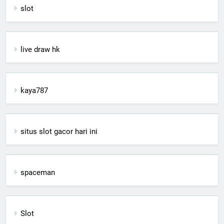
slot
live draw hk
kaya787
situs slot gacor hari ini
spaceman
Slot