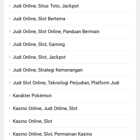
Judi Online, Situs Toto, Jackpot
Judi Online, Slot Bertema
Judi Online, Slot Online, Panduan Bermain
Judi Online, Slot, Gaming
Judi Online, Slot, Jackpot
Judi Online, Strategi Kemenangan
Judi Slot Online, Teknologi Perjudian, Platform Judi
Karakter Pokémon
Kasino Online, Judi Online, Slot
Kasino Online, Slot
Kasino Online, Slot, Permainan Kasino