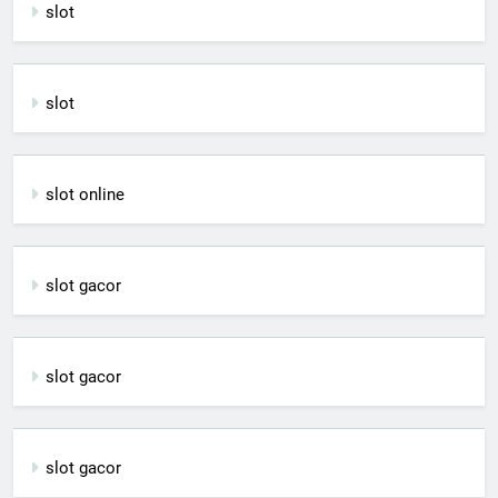
slot
slot
slot online
slot gacor
slot gacor
slot gacor