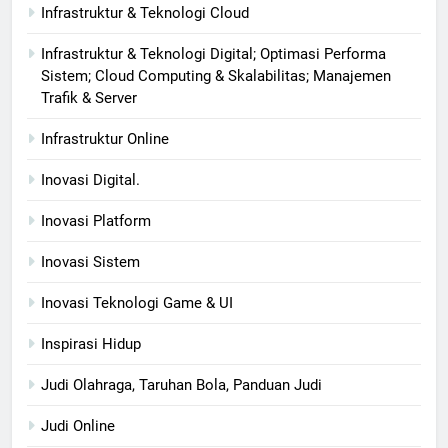
Infrastruktur & Teknologi Cloud
Infrastruktur & Teknologi Digital; Optimasi Performa
Sistem; Cloud Computing & Skalabilitas; Manajemen
Trafik & Server
Infrastruktur Online
Inovasi Digital.
Inovasi Platform
Inovasi Sistem
Inovasi Teknologi Game & UI
Inspirasi Hidup
Judi Olahraga, Taruhan Bola, Panduan Judi
Judi Online