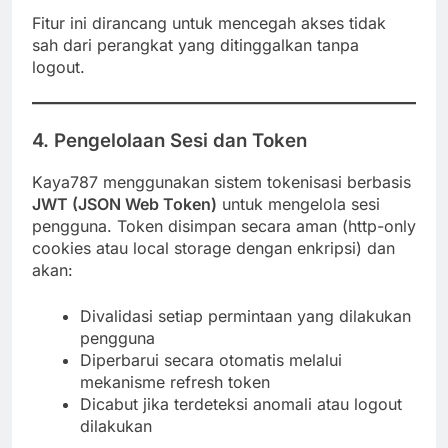
Fitur ini dirancang untuk mencegah akses tidak
sah dari perangkat yang ditinggalkan tanpa
logout.
4. Pengelolaan Sesi dan Token
Kaya787 menggunakan sistem tokenisasi berbasis
JWT (JSON Web Token)
untuk mengelola sesi
pengguna. Token disimpan secara aman (http-only
cookies atau local storage dengan enkripsi) dan
akan:
Divalidasi setiap permintaan yang dilakukan
pengguna
Diperbarui secara otomatis melalui
mekanisme refresh token
Dicabut jika terdeteksi anomali atau logout
dilakukan