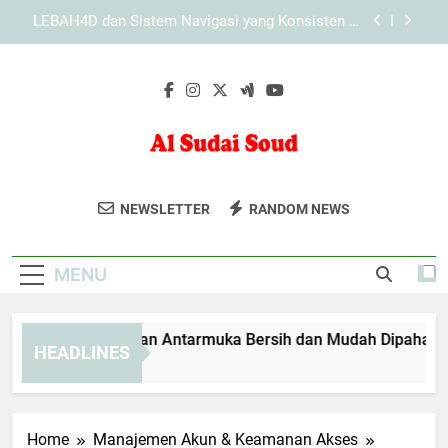
Skip
EDWINSLOT dengan Sistem Responsif untuk
to
Pengalaman yang Lebih Nyaman
content
LEBAH4D dengan Sistem Responsif untuk
Pengalaman yang Lebih Nyaman
EDWINSLOT dengan Antarmuka Bersih dan
Mudah Dipahami
LEBAH4D dan Sistem Navigasi yang Konsisten di
Setiap Halaman
Al Sudai Soud
Rasakan Aroma Elegan Dari Parfum Dan
EDWINSLOT dengan Sistem Responsif untuk
NEWSLETTER
RANDOM NEWS
Pengalaman yang Lebih Nyaman
Minyak Wangi Al Sudais Oud. Koleksi
LEBAH4D dengan Sistem Responsif untuk
Mewah Yang Tahan Lama.
Pengalaman yang Lebih Nyaman
MENU
DWINSLOT dengan Antarmuka Bersih dan Mudah Dipahami
HEADLINES
Weeks Ago
Home
Manajemen Akun & Keamanan Akses