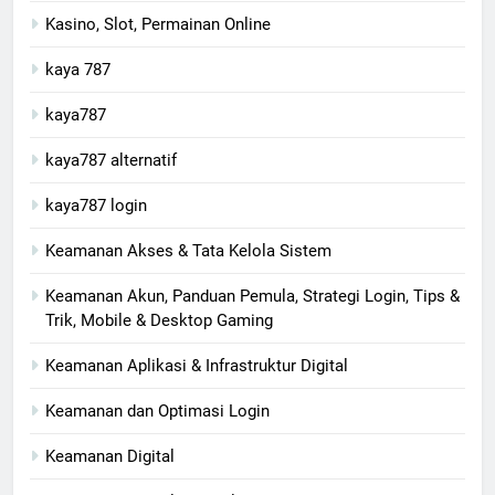
Kasino, Slot, Permainan Online
kaya 787
kaya787
kaya787 alternatif
kaya787 login
Keamanan Akses & Tata Kelola Sistem
Keamanan Akun, Panduan Pemula, Strategi Login, Tips &
Trik, Mobile & Desktop Gaming
Keamanan Aplikasi & Infrastruktur Digital
Keamanan dan Optimasi Login
Keamanan Digital