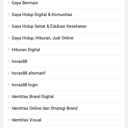
Gaya Bermain
Gaya Hidup Digital & Komunitas
Gaya Hidup Sehat & Edukasi Kesehatan
Gaya Hidup, Hiburan, Judi Online
Hiburan Digital
horas88
horas88 alternatif
horas88 login
Identitas Brand Digital
Identitas Online dan Strategi Brand
Identitas Visual