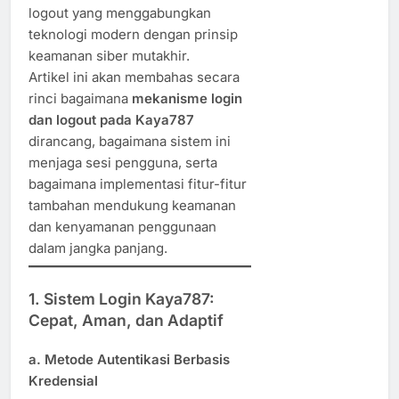
logout yang menggabungkan
teknologi modern dengan prinsip
keamanan siber mutakhir.
Artikel ini akan membahas secara
rinci bagaimana
mekanisme login
dan logout pada Kaya787
dirancang, bagaimana sistem ini
menjaga sesi pengguna, serta
bagaimana implementasi fitur-fitur
tambahan mendukung keamanan
dan kenyamanan penggunaan
dalam jangka panjang.
1. Sistem Login Kaya787:
Cepat, Aman, dan Adaptif
a.
Metode Autentikasi Berbasis
Kredensial