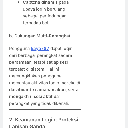
Captcha dinamis
pada
upaya login berulang
sebagai perlindungan
terhadap bot
b.
Dukungan Multi-Perangkat
Pengguna
kaya787
dapat login
dari berbagai perangkat secara
bersamaan, tetapi setiap sesi
tercatat di sistem. Hal ini
memungkinkan pengguna
memantau aktivitas login mereka di
dashboard keamanan akun
, serta
mengakhiri sesi aktif
dari
perangkat yang tidak dikenali.
2. Keamanan Login: Proteksi
Lapisan Ganda