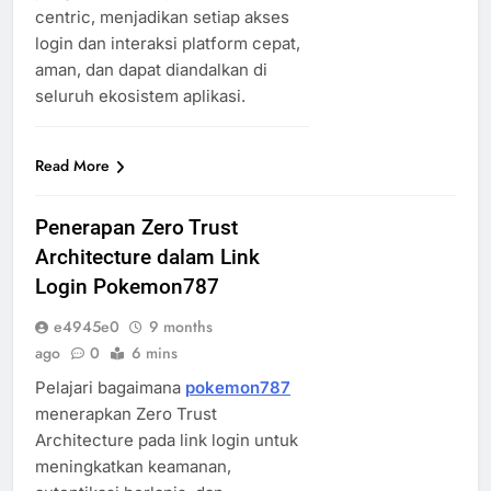
centric, menjadikan setiap akses
login dan interaksi platform cepat,
aman, dan dapat diandalkan di
seluruh ekosistem aplikasi.
Read More
Penerapan Zero Trust
Architecture dalam Link
Login Pokemon787
e4945e0
9 months
ago
0
6 mins
Pelajari bagaimana
pokemon787
menerapkan Zero Trust
Architecture pada link login untuk
meningkatkan keamanan,