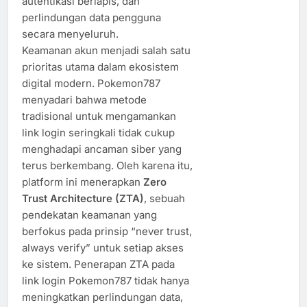
autentikasi berlapis, dan
perlindungan data pengguna
secara menyeluruh.
Keamanan akun menjadi salah satu
prioritas utama dalam ekosistem
digital modern. Pokemon787
menyadari bahwa metode
tradisional untuk mengamankan
link login seringkali tidak cukup
menghadapi ancaman siber yang
terus berkembang. Oleh karena itu,
platform ini menerapkan
Zero
Trust Architecture (ZTA)
, sebuah
pendekatan keamanan yang
berfokus pada prinsip “never trust,
always verify” untuk setiap akses
ke sistem. Penerapan ZTA pada
link login Pokemon787 tidak hanya
meningkatkan perlindungan data,