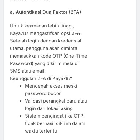
a.
Autentikasi Dua Faktor (2FA)
Untuk keamanan lebih tinggi,
Kaya787 mengaktifkan opsi
2FA
.
Setelah login dengan kredensial
utama, pengguna akan diminta
memasukkan kode OTP (One-Time
Password) yang dikirim melalui
SMS atau email.
Keunggulan 2FA di Kaya787:
Mencegah akses meski
password bocor
Validasi perangkat baru atau
login dari lokasi asing
Sistem pengingat jika OTP
tidak berhasil dikirim dalam
waktu tertentu