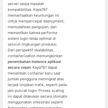
server tanpa masalah
kompatibilitas. Kaya787
memanfaatkan keuntungan ini
untuk mempercepat deployment,
memudahkan pengujian, dan
memastikan bahwa performa
sistem login tetap optimal di
seluruh lingkungan produksi.
Dari perspektif skalabilitas,
containerization memungkinkan
penambahan instance aplikasi
secara cepat
. Kaya787 dapat
menambah container baru saat
jumlah pengguna meningkat atau
terjadi lonjakan trafik, seperti pada
jam puncak login. Proses scaling
ini dapat dilakukan secara otomatis
menggunakan orkestrasi seperti
Kubernetes, sehingga kapasitas