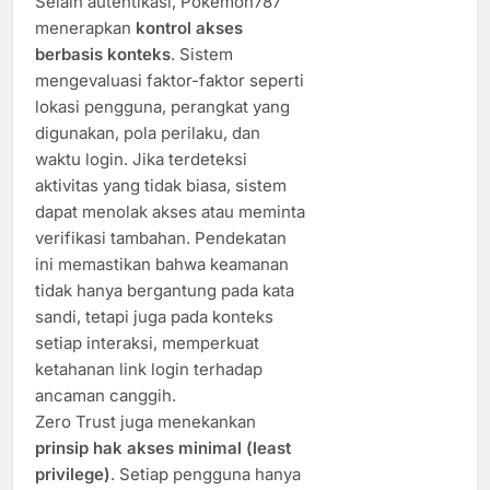
Selain autentikasi, Pokemon787
menerapkan
kontrol akses
berbasis konteks
. Sistem
mengevaluasi faktor-faktor seperti
lokasi pengguna, perangkat yang
digunakan, pola perilaku, dan
waktu login. Jika terdeteksi
aktivitas yang tidak biasa, sistem
dapat menolak akses atau meminta
verifikasi tambahan. Pendekatan
ini memastikan bahwa keamanan
tidak hanya bergantung pada kata
sandi, tetapi juga pada konteks
setiap interaksi, memperkuat
ketahanan link login terhadap
ancaman canggih.
Zero Trust juga menekankan
prinsip hak akses minimal (least
privilege)
. Setiap pengguna hanya