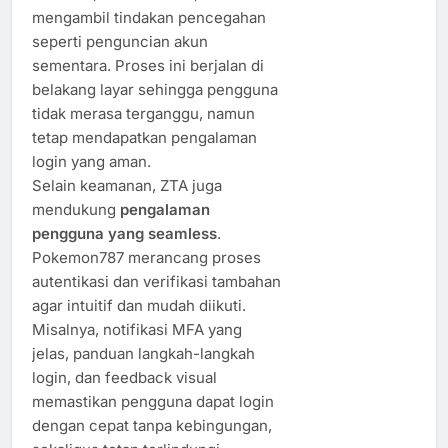
mengambil tindakan pencegahan
seperti penguncian akun
sementara. Proses ini berjalan di
belakang layar sehingga pengguna
tidak merasa terganggu, namun
tetap mendapatkan pengalaman
login yang aman.
Selain keamanan, ZTA juga
mendukung
pengalaman
pengguna yang seamless
.
Pokemon787 merancang proses
autentikasi dan verifikasi tambahan
agar intuitif dan mudah diikuti.
Misalnya, notifikasi MFA yang
jelas, panduan langkah-langkah
login, dan feedback visual
memastikan pengguna dapat login
dengan cepat tanpa kebingungan,