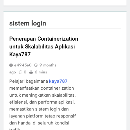
sistem login
Penerapan Containerization
untuk Skalabilitas Aplikasi
Kaya787
e4945e0
9 months
ago
0
6 mins
Pelajari bagaimana
kaya787
memanfaatkan containerization
untuk meningkatkan skalabilitas,
efisiensi, dan performa aplikasi,
memastikan sistem login dan
layanan platform tetap responsif
dan handal di seluruh kondisi
trafik.