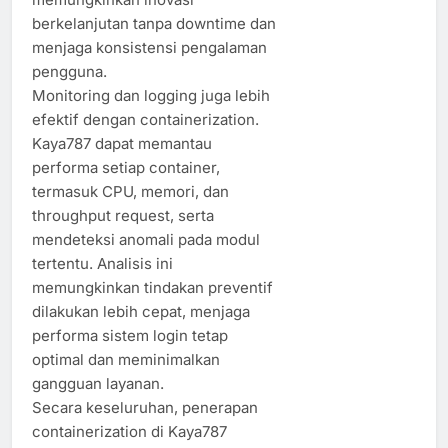
berkelanjutan tanpa downtime dan
menjaga konsistensi pengalaman
pengguna.
Monitoring dan logging juga lebih
efektif dengan containerization.
Kaya787 dapat memantau
performa setiap container,
termasuk CPU, memori, dan
throughput request, serta
mendeteksi anomali pada modul
tertentu. Analisis ini
memungkinkan tindakan preventif
dilakukan lebih cepat, menjaga
performa sistem login tetap
optimal dan meminimalkan
gangguan layanan.
Secara keseluruhan, penerapan
containerization di Kaya787