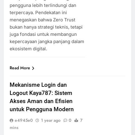
pengguna lebih terlindungi dan
terpercaya. Pendekatan ini
menegaskan bahwa Zero Trust
bukan hanya strategi teknis, tetapi
juga fondasi untuk membangun
kepercayaan jangka panjang dalam
ekosistem digital.
Read More
Mekanisme Login dan
Logout Kaya787: Sistem
Akses Aman dan Efisien
untuk Pengguna Modern
e4945e0
1 year ago
0
7
mins