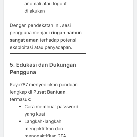
anomali atau logout
dilakukan
Dengan pendekatan ini, sesi
pengguna menjadi
ringan namun
sangat aman
terhadap potensi
eksploitasi atau penyadapan.
5. Edukasi dan Dukungan
Pengguna
Kaya787 menyediakan panduan
lengkap di
Pusat Bantuan
,
termasuk:
Cara membuat password
yang kuat
Langkah-langkah
mengaktifkan dan
menonaktifkan 2FA