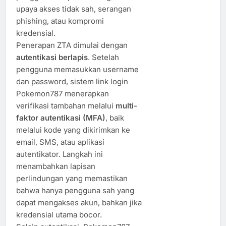
upaya akses tidak sah, serangan
phishing, atau kompromi
kredensial.
Penerapan ZTA dimulai dengan
autentikasi berlapis
. Setelah
pengguna memasukkan username
dan password, sistem link login
Pokemon787 menerapkan
verifikasi tambahan melalui
multi-
faktor autentikasi (MFA)
, baik
melalui kode yang dikirimkan ke
email, SMS, atau aplikasi
autentikator. Langkah ini
menambahkan lapisan
perlindungan yang memastikan
bahwa hanya pengguna sah yang
dapat mengakses akun, bahkan jika
kredensial utama bocor.