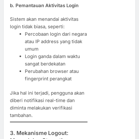
b.
Pemantauan Aktivitas Login
Sistem akan menandai aktivitas
login tidak biasa, seperti:
Percobaan login dari negara
atau IP address yang tidak
umum
Login ganda dalam waktu
sangat berdekatan
Perubahan browser atau
fingerprint perangkat
Jika hal ini terjadi, pengguna akan
diberi notifikasi real-time dan
diminta melakukan verifikasi
tambahan.
3. Mekanisme Logout: