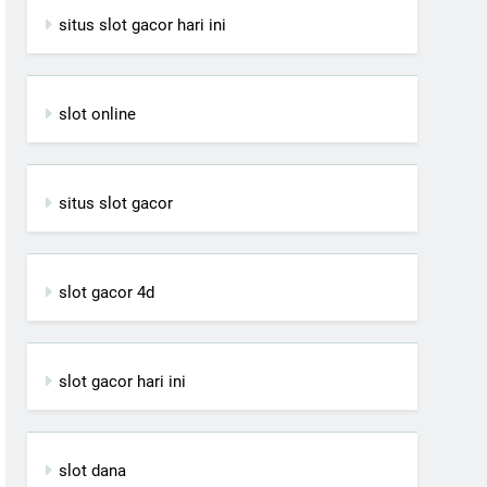
situs slot gacor hari ini
slot online
situs slot gacor
slot gacor 4d
slot gacor hari ini
slot dana