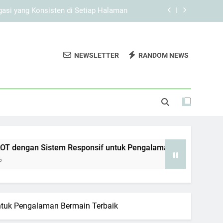
asi yang Konsisten di Setiap Halaman
untuk Pengalaman yang Lebih Nyaman
untuk Pengalaman yang Lebih Nyaman
NEWSLETTER
RANDOM NEWS
ntarmuka Bersih dan Mudah Dipahami
oleksi Mewah Yang Tahan Lama.
asi yang Konsisten di Setiap Halaman
untuk Pengalaman yang Lebih Nyaman
untuk Pengalaman yang Lebih Nyaman
stem Responsif untuk Pengalaman yang Lebih Nyaman
untuk Pengalaman Bermain Terbaik