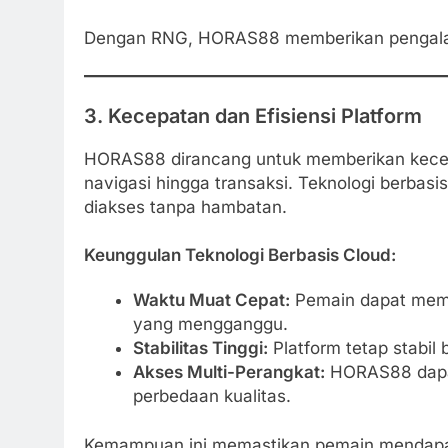
Dengan RNG, HORAS88 memberikan pengalam
3. Kecepatan dan Efisiensi Platform
HORAS88 dirancang untuk memberikan kecepat
navigasi hingga transaksi. Teknologi berbas
diakses tanpa hambatan.
Keunggulan Teknologi Berbasis Cloud:
Waktu Muat Cepat:
Pemain dapat memb
yang mengganggu.
Stabilitas Tinggi:
Platform tetap stabil
Akses Multi-Perangkat:
HORAS88 dapat 
perbedaan kualitas.
Kemampuan ini memastikan pemain mendapat