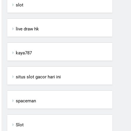
slot
live draw hk
kaya787
situs slot gacor hari ini
spaceman
Slot