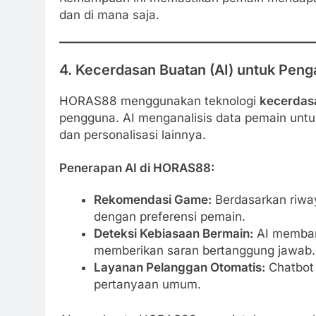
dan di mana saja.
4. Kecerdasan Buatan (AI) untuk Peng
HORAS88 menggunakan teknologi
kecerdasa
pengguna. AI menganalisis data pemain unt
dan personalisasi lainnya.
Penerapan AI di HORAS88:
Rekomendasi Game:
Berdasarkan riwa
dengan preferensi pemain.
Deteksi Kebiasaan Bermain:
AI membant
memberikan saran bertanggung jawab.
Layanan Pelanggan Otomatis:
Chatbot 
pertanyaan umum.