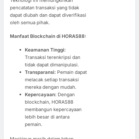
Teknologi ini memungkinkan
pencatatan transaksi yang tidak
dapat diubah dan dapat diverifikasi
oleh semua pihak.
Manfaat Blockchain di HORAS88:
Keamanan Tinggi:
Transaksi terenkripsi dan
tidak dapat dimanipulasi.
Transparansi:
Pemain dapat
melacak setiap transaksi
mereka dengan mudah.
Kepercayaan:
Dengan
blockchain, HORAS88
membangun kepercayaan
lebih besar di antara
pemain.
Meskipun masih dalam tahap