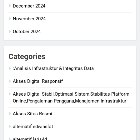
December 2024
November 2024
October 2024
Categories
:Analisis Infrastruktur & Integritas Data
Akses Digital Responsif
Akses Digital Stabil,Optimasi Sistem,Stabilitas Platform
Online,Pengalaman Pengguna,Manajemen Infrastruktur
Akses Situs Resmi
alternatif edwinslot
alternatif laris4d