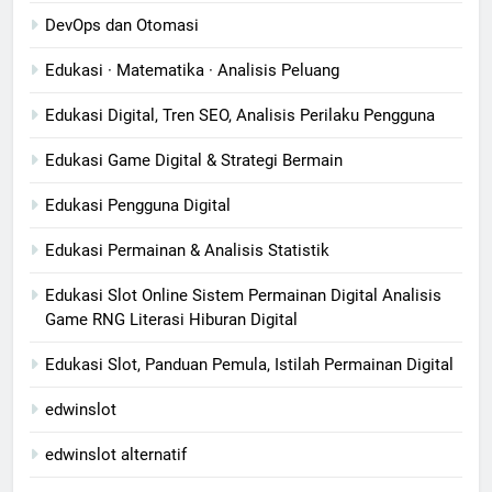
DevOps dan Otomasi
Edukasi · Matematika · Analisis Peluang
Edukasi Digital, Tren SEO, Analisis Perilaku Pengguna
Edukasi Game Digital & Strategi Bermain
Edukasi Pengguna Digital
Edukasi Permainan & Analisis Statistik
Edukasi Slot Online Sistem Permainan Digital Analisis
Game RNG Literasi Hiburan Digital
Edukasi Slot, Panduan Pemula, Istilah Permainan Digital
edwinslot
edwinslot alternatif