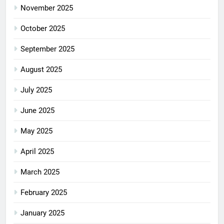
November 2025
October 2025
September 2025
August 2025
July 2025
June 2025
May 2025
April 2025
March 2025
February 2025
January 2025