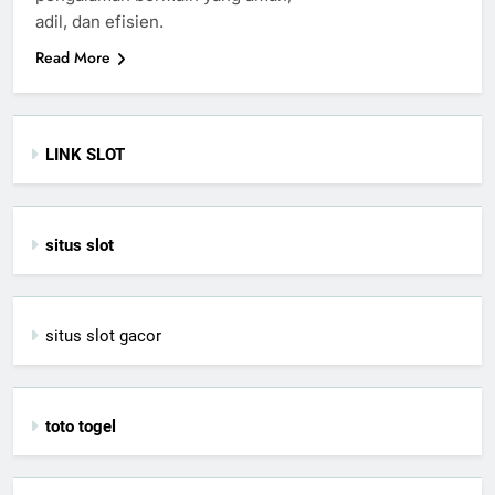
adil, dan efisien.
Read More
LINK SLOT
situs slot
situs slot gacor
toto togel