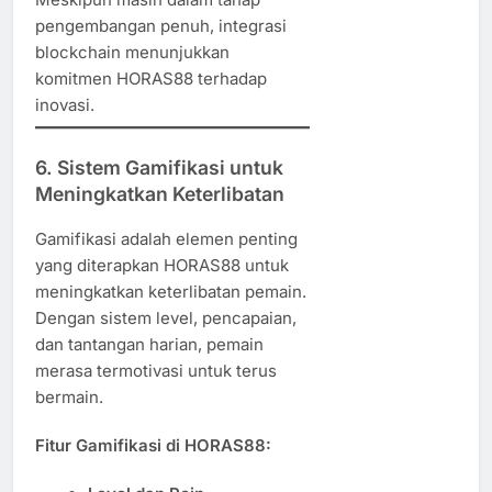
pengembangan penuh, integrasi
blockchain menunjukkan
komitmen HORAS88 terhadap
inovasi.
6. Sistem Gamifikasi untuk
Meningkatkan Keterlibatan
Gamifikasi adalah elemen penting
yang diterapkan HORAS88 untuk
meningkatkan keterlibatan pemain.
Dengan sistem level, pencapaian,
dan tantangan harian, pemain
merasa termotivasi untuk terus
bermain.
Fitur Gamifikasi di HORAS88: