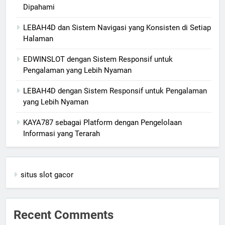
Dipahami
LEBAH4D dan Sistem Navigasi yang Konsisten di Setiap
Halaman
EDWINSLOT dengan Sistem Responsif untuk
Pengalaman yang Lebih Nyaman
LEBAH4D dengan Sistem Responsif untuk Pengalaman
yang Lebih Nyaman
KAYA787 sebagai Platform dengan Pengelolaan
Informasi yang Terarah
situs slot gacor
Recent Comments