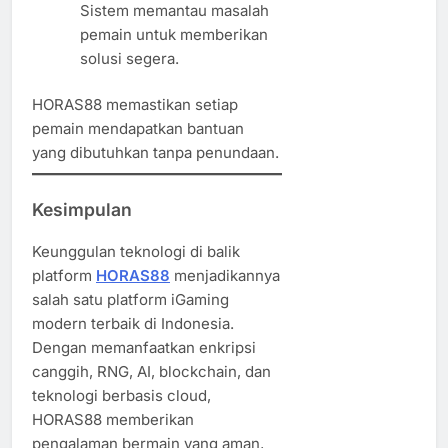
Sistem memantau masalah
pemain untuk memberikan
solusi segera.
HORAS88 memastikan setiap
pemain mendapatkan bantuan
yang dibutuhkan tanpa penundaan.
Kesimpulan
Keunggulan teknologi di balik
platform
HORAS88
menjadikannya
salah satu platform iGaming
modern terbaik di Indonesia.
Dengan memanfaatkan enkripsi
canggih, RNG, AI, blockchain, dan
teknologi berbasis cloud,
HORAS88 memberikan
pengalaman bermain yang aman,