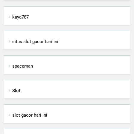
kaya787
situs slot gacor hari ini
spaceman
Slot
slot gacor hari ini