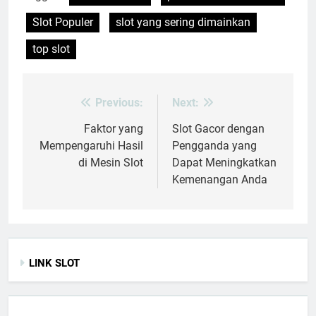
Slot Populer
slot yang sering dimainkan
top slot
Previous:
Next:
Post
navigation
Faktor yang
Slot Gacor dengan
Mempengaruhi Hasil
Pengganda yang
di Mesin Slot
Dapat Meningkatkan
Kemenangan Anda
LINK SLOT