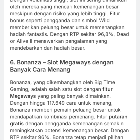
oleh mereka yang mencari kemenangan besar
meskipun dengan risiko yang lebih tinggi. Fitur
bonus seperti pengganda dan simbol Wild
memberikan peluang besar untuk memenangkan
hadiah fantastis. Dengan RTP sekitar 96,8%, Dead
or Alive II menawarkan pengalaman yang
mendebarkan dan hadiah besar.
6.
Bonanza
– Slot Megaways dengan
Banyak Cara Menang
Bonanza, yang dikembangkan oleh Big Time
Gaming, adalah salah satu slot dengan
fitur
Megaways
yang paling banyak dimainkan.
Dengan hingga 117.649 cara untuk menang,
Bonanza memberi pemain peluang besar untuk
mendapatkan kombinasi pemenang. Fitur
putaran
gratis
dengan pengganda kemenangan semakin
meningkatkan potensi kemenangan besar. Dengan
RTP sekitar 96%, Bonanza tetap menjadi pilihan