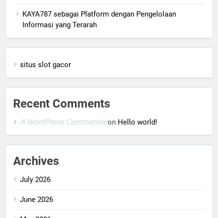
KAYA787 sebagai Platform dengan Pengelolaan
Informasi yang Terarah
situs slot gacor
Recent Comments
A WordPress Commenter
on
Hello world!
Archives
July 2026
June 2026