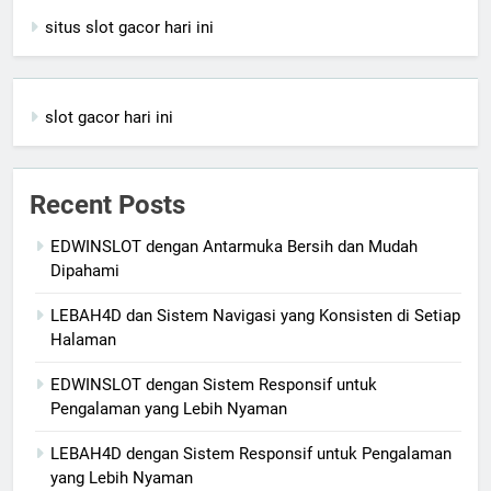
situs slot gacor hari ini
slot gacor hari ini
Recent Posts
EDWINSLOT dengan Antarmuka Bersih dan Mudah
Dipahami
LEBAH4D dan Sistem Navigasi yang Konsisten di Setiap
Halaman
EDWINSLOT dengan Sistem Responsif untuk
Pengalaman yang Lebih Nyaman
LEBAH4D dengan Sistem Responsif untuk Pengalaman
yang Lebih Nyaman