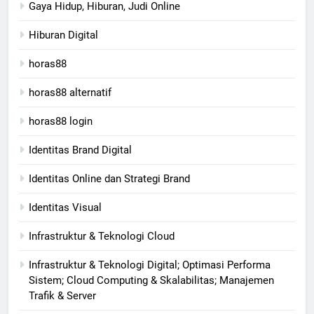
Gaya Hidup, Hiburan, Judi Online
Hiburan Digital
horas88
horas88 alternatif
horas88 login
Identitas Brand Digital
Identitas Online dan Strategi Brand
Identitas Visual
Infrastruktur & Teknologi Cloud
Infrastruktur & Teknologi Digital; Optimasi Performa
Sistem; Cloud Computing & Skalabilitas; Manajemen
Trafik & Server