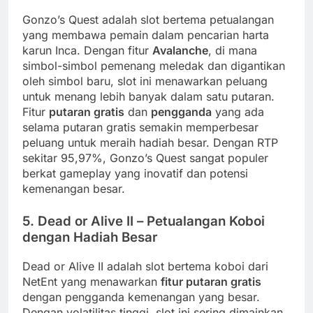
Gonzo’s Quest adalah slot bertema petualangan
yang membawa pemain dalam pencarian harta
karun Inca. Dengan fitur
Avalanche
, di mana
simbol-simbol pemenang meledak dan digantikan
oleh simbol baru, slot ini menawarkan peluang
untuk menang lebih banyak dalam satu putaran.
Fitur
putaran gratis
dan
pengganda
yang ada
selama putaran gratis semakin memperbesar
peluang untuk meraih hadiah besar. Dengan RTP
sekitar 95,97%, Gonzo’s Quest sangat populer
berkat gameplay yang inovatif dan potensi
kemenangan besar.
5.
Dead or Alive II
– Petualangan Koboi
dengan Hadiah Besar
Dead or Alive II adalah slot bertema koboi dari
NetEnt yang menawarkan
fitur putaran gratis
dengan pengganda kemenangan yang besar.
Dengan volatilitas tinggi, slot ini sering dimainkan