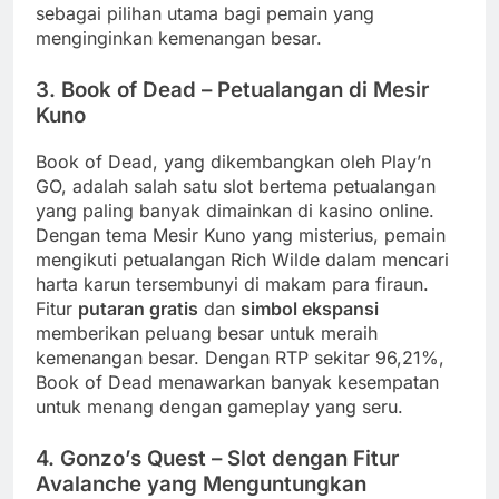
sebagai pilihan utama bagi pemain yang
menginginkan kemenangan besar.
3.
Book of Dead
– Petualangan di Mesir
Kuno
Book of Dead, yang dikembangkan oleh Play’n
GO, adalah salah satu slot bertema petualangan
yang paling banyak dimainkan di kasino online.
Dengan tema Mesir Kuno yang misterius, pemain
mengikuti petualangan Rich Wilde dalam mencari
harta karun tersembunyi di makam para firaun.
Fitur
putaran gratis
dan
simbol ekspansi
memberikan peluang besar untuk meraih
kemenangan besar. Dengan RTP sekitar 96,21%,
Book of Dead menawarkan banyak kesempatan
untuk menang dengan gameplay yang seru.
4.
Gonzo’s Quest
– Slot dengan Fitur
Avalanche yang Menguntungkan