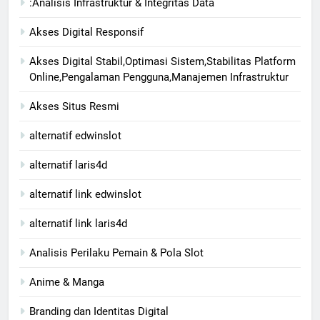
:Analisis Infrastruktur & Integritas Data
Akses Digital Responsif
Akses Digital Stabil,Optimasi Sistem,Stabilitas Platform
Online,Pengalaman Pengguna,Manajemen Infrastruktur
Akses Situs Resmi
alternatif edwinslot
alternatif laris4d
alternatif link edwinslot
alternatif link laris4d
Analisis Perilaku Pemain & Pola Slot
Anime & Manga
Branding dan Identitas Digital