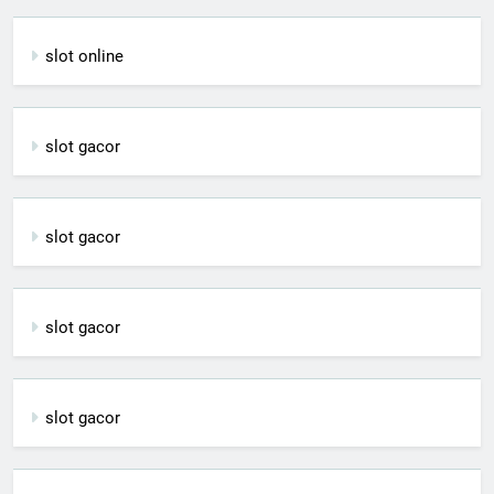
slot online
slot gacor
slot gacor
slot gacor
slot gacor