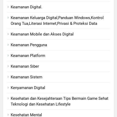
Keamanan Digital.
Keamanan Keluarga Digital,Panduan Windows,Kontrol
Orang Tua,Literasi Internet,Privasi & Proteksi Data
Keamanan Mobile dan Akses Digital
Keamanan Pengguna
Keamanan Platform
Keamanan Siber
Keamanan Sistem
Kenyamanan Digital
Kesehatan dan Kesejahteraan Tips Bermain Game Sehat
Teknologi dan Kesehatan Lifestyle
Kesehatan Mental