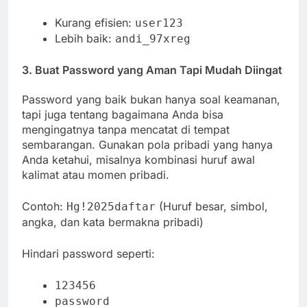
Kurang efisien:
user123
Lebih baik:
andi_97xreg
3.
Buat Password yang Aman Tapi Mudah Diingat
Password yang baik bukan hanya soal keamanan,
tapi juga tentang bagaimana Anda bisa
mengingatnya tanpa mencatat di tempat
sembarangan. Gunakan pola pribadi yang hanya
Anda ketahui, misalnya kombinasi huruf awal
kalimat atau momen pribadi.
Contoh:
(Huruf besar, simbol,
Hg!2025daftar
angka, dan kata bermakna pribadi)
Hindari password seperti:
123456
password