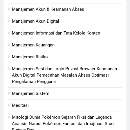
Manajemen Akun & Keamanan Akses
Manajemen Akun Digital
Manajemen Informasi dan Tata Kelola Konten
Manajemen Keuangan
Manajemen Risiko
Manajemen Sesi dan Login Privasi Browser Keamanan
Akun Digital Pemecahan Masalah Akses Optimasi
Pengalaman Pengguna
Manajemen Sistem
Meditasi
Mitologi Dunia Pokémon Sejarah Fiksi dan Legenda
Analisis Narasi Pokémon Fantasi dan Imajinasi Studi
Budaya Pop