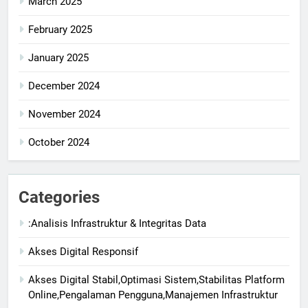
March 2025
February 2025
January 2025
December 2024
November 2024
October 2024
Categories
:Analisis Infrastruktur & Integritas Data
Akses Digital Responsif
Akses Digital Stabil,Optimasi Sistem,Stabilitas Platform
Online,Pengalaman Pengguna,Manajemen Infrastruktur