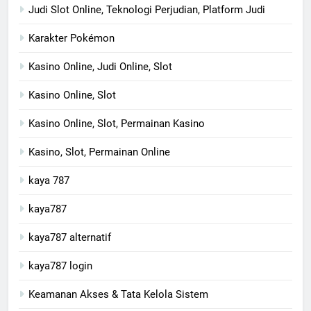
Judi Slot Online, Teknologi Perjudian, Platform Judi
Karakter Pokémon
Kasino Online, Judi Online, Slot
Kasino Online, Slot
Kasino Online, Slot, Permainan Kasino
Kasino, Slot, Permainan Online
kaya 787
kaya787
kaya787 alternatif
kaya787 login
Keamanan Akses & Tata Kelola Sistem