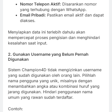
Nomor Telepon Aktif:
Disarankan nomor
yang terhubung dengan WhatsApp.
Email Pribadi:
Pastikan email aktif dan dapat
diakses.
Menyiapkan data ini terlebih dahulu akan
mempercepat proses pengisian dan menghindari
kesalahan saat input.
2.
Gunakan Username yang Belum Pernah
Digunakan
Sistem Champion4D tidak mengizinkan username
yang sudah digunakan oleh orang lain. Pilihlah
nama pengguna yang unik, misalnya dengan
menambahkan angka atau kombinasi huruf yang
jarang digunakan. Hindari penggunaan nama
umum yang rawan sudah terdaftar.
Contoh: