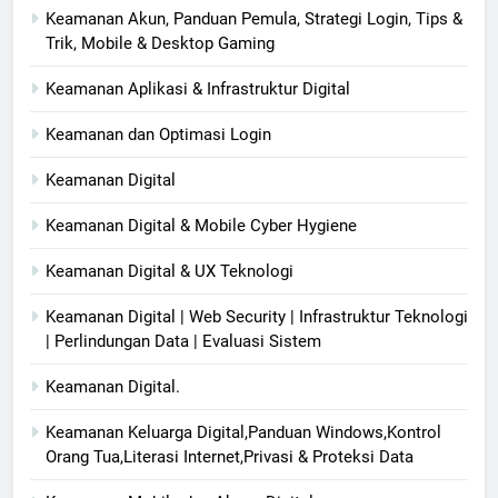
Keamanan Akun, Panduan Pemula, Strategi Login, Tips &
Trik, Mobile & Desktop Gaming
Keamanan Aplikasi & Infrastruktur Digital
Keamanan dan Optimasi Login
Keamanan Digital
Keamanan Digital & Mobile Cyber Hygiene
Keamanan Digital & UX Teknologi
Keamanan Digital | Web Security | Infrastruktur Teknologi
| Perlindungan Data | Evaluasi Sistem
Keamanan Digital.
Keamanan Keluarga Digital,Panduan Windows,Kontrol
Orang Tua,Literasi Internet,Privasi & Proteksi Data