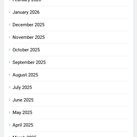
January 2026
December 2025
November 2025
October 2025
September 2025
August 2025
July 2025
June 2025
May 2025
April 2025