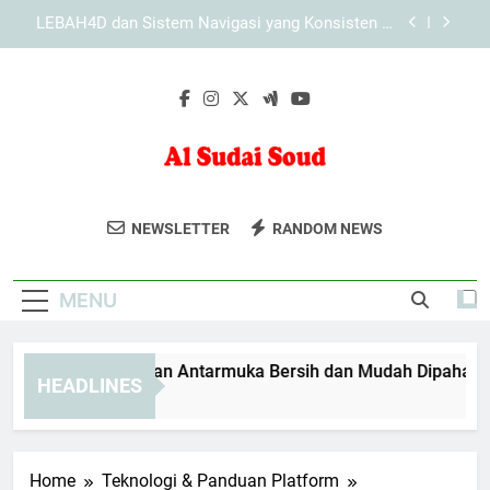
Skip
EDWINSLOT dengan Sistem Responsif untuk
to
Pengalaman yang Lebih Nyaman
content
LEBAH4D dengan Sistem Responsif untuk
Pengalaman yang Lebih Nyaman
EDWINSLOT dengan Antarmuka Bersih dan
Mudah Dipahami
LEBAH4D dan Sistem Navigasi yang Konsisten di
Setiap Halaman
Al Sudai Soud
Rasakan Aroma Elegan Dari Parfum Dan
EDWINSLOT dengan Sistem Responsif untuk
NEWSLETTER
RANDOM NEWS
Pengalaman yang Lebih Nyaman
Minyak Wangi Al Sudais Oud. Koleksi
LEBAH4D dengan Sistem Responsif untuk
Mewah Yang Tahan Lama.
Pengalaman yang Lebih Nyaman
MENU
DWINSLOT dengan Antarmuka Bersih dan Mudah Dipahami
HEADLINES
Weeks Ago
Home
Teknologi & Panduan Platform