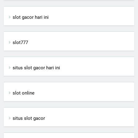
slot gacor hari ini
slot777
situs slot gacor hari ini
slot online
situs slot gacor