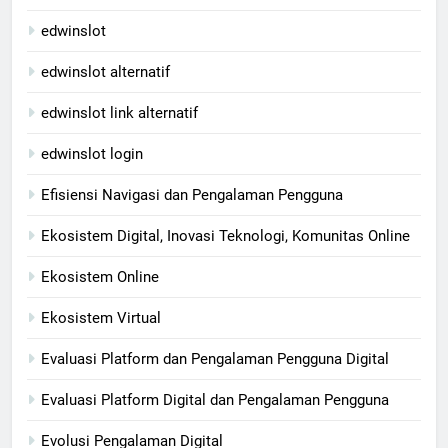
edwinslot
edwinslot alternatif
edwinslot link alternatif
edwinslot login
Efisiensi Navigasi dan Pengalaman Pengguna
Ekosistem Digital, Inovasi Teknologi, Komunitas Online
Ekosistem Online
Ekosistem Virtual
Evaluasi Platform dan Pengalaman Pengguna Digital
Evaluasi Platform Digital dan Pengalaman Pengguna
Evolusi Pengalaman Digital