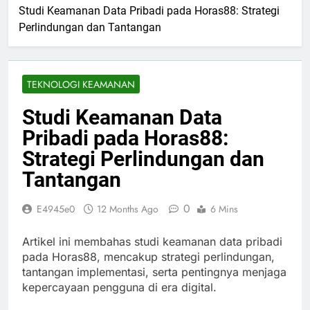
Studi Keamanan Data Pribadi pada Horas88: Strategi
Perlindungan dan Tantangan
TEKNOLOGI KEAMANAN
Studi Keamanan Data
Pribadi pada Horas88:
Strategi Perlindungan dan
Tantangan
0
E4945e0
12 Months Ago
6 Mins
Artikel ini membahas studi keamanan data pribadi
pada Horas88, mencakup strategi perlindungan,
tantangan implementasi, serta pentingnya menjaga
kepercayaan pengguna di era digital.