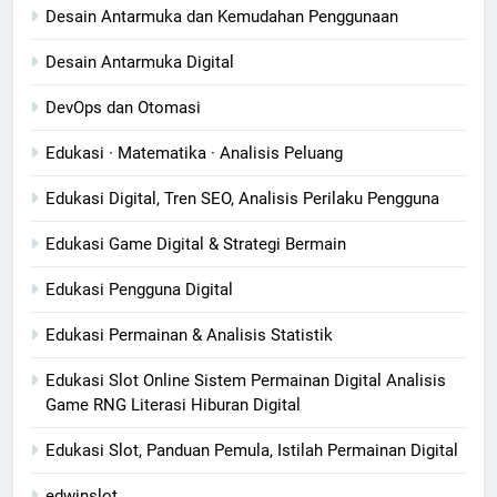
Desain Antarmuka dan Kemudahan Penggunaan
Desain Antarmuka Digital
DevOps dan Otomasi
Edukasi · Matematika · Analisis Peluang
Edukasi Digital, Tren SEO, Analisis Perilaku Pengguna
Edukasi Game Digital & Strategi Bermain
Edukasi Pengguna Digital
Edukasi Permainan & Analisis Statistik
Edukasi Slot Online Sistem Permainan Digital Analisis
Game RNG Literasi Hiburan Digital
Edukasi Slot, Panduan Pemula, Istilah Permainan Digital
edwinslot