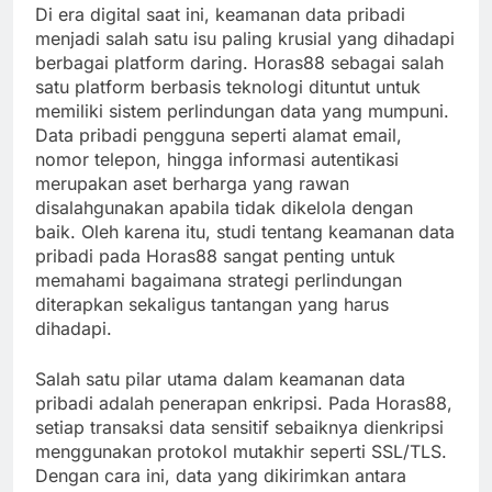
Di era digital saat ini, keamanan data pribadi
menjadi salah satu isu paling krusial yang dihadapi
berbagai platform daring. Horas88 sebagai salah
satu platform berbasis teknologi dituntut untuk
memiliki sistem perlindungan data yang mumpuni.
Data pribadi pengguna seperti alamat email,
nomor telepon, hingga informasi autentikasi
merupakan aset berharga yang rawan
disalahgunakan apabila tidak dikelola dengan
baik. Oleh karena itu, studi tentang keamanan data
pribadi pada Horas88 sangat penting untuk
memahami bagaimana strategi perlindungan
diterapkan sekaligus tantangan yang harus
dihadapi.
Salah satu pilar utama dalam keamanan data
pribadi adalah penerapan enkripsi. Pada Horas88,
setiap transaksi data sensitif sebaiknya dienkripsi
menggunakan protokol mutakhir seperti SSL/TLS.
Dengan cara ini, data yang dikirimkan antara