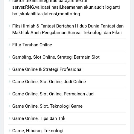
faktor teknis,integritas data,arsitektur
server,RNG,validasi hasil,keamanan akun,audit log,anti
bot,skalabilitas,latensi,monitoring
Fiksi Ilmiah & Fantasi Bertahan Hidup Dunia Fantasi dan
Makhluk Aneh Pengalaman Surreal Teknologi dan Fiksi
Fitur Taruhan Online
Gambling, Slot Online, Strategi Bermain Slot
Game Online & Strategi Profesional
Game Online, Slot Online, Judi Online
Game Online, Slot Online, Permainan Judi
Game Online, Slot, Teknologi Game
Game Online, Tips dan Trik
Game, Hiburan, Teknologi