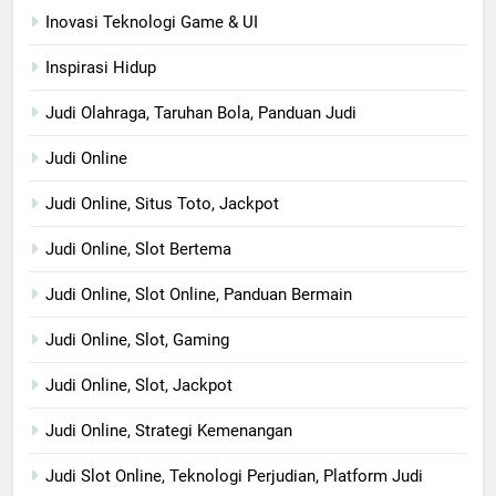
Inovasi Teknologi Game & UI
Inspirasi Hidup
Judi Olahraga, Taruhan Bola, Panduan Judi
Judi Online
Judi Online, Situs Toto, Jackpot
Judi Online, Slot Bertema
Judi Online, Slot Online, Panduan Bermain
Judi Online, Slot, Gaming
Judi Online, Slot, Jackpot
Judi Online, Strategi Kemenangan
Judi Slot Online, Teknologi Perjudian, Platform Judi