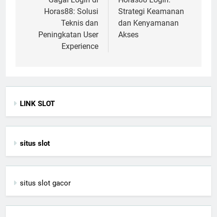
Horas88: Solusi
Strategi Keamanan
Teknis dan
dan Kenyamanan
Peningkatan User
Akses
Experience
LINK SLOT
situs slot
situs slot gacor