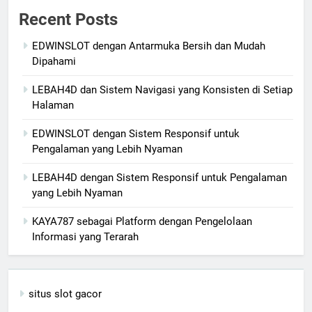
Recent Posts
EDWINSLOT dengan Antarmuka Bersih dan Mudah
Dipahami
LEBAH4D dan Sistem Navigasi yang Konsisten di Setiap
Halaman
EDWINSLOT dengan Sistem Responsif untuk
Pengalaman yang Lebih Nyaman
LEBAH4D dengan Sistem Responsif untuk Pengalaman
yang Lebih Nyaman
KAYA787 sebagai Platform dengan Pengelolaan
Informasi yang Terarah
situs slot gacor