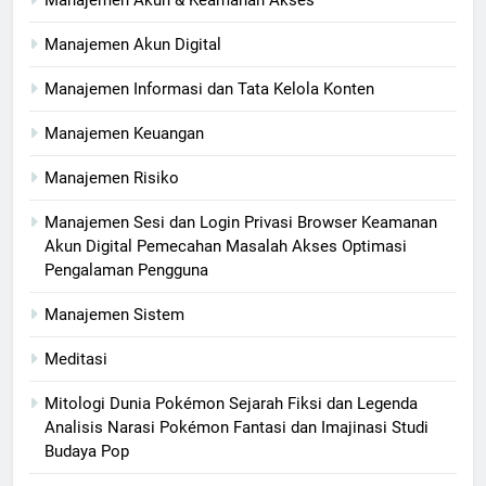
Manajemen Akun Digital
Manajemen Informasi dan Tata Kelola Konten
Manajemen Keuangan
Manajemen Risiko
Manajemen Sesi dan Login Privasi Browser Keamanan
Akun Digital Pemecahan Masalah Akses Optimasi
Pengalaman Pengguna
Manajemen Sistem
Meditasi
Mitologi Dunia Pokémon Sejarah Fiksi dan Legenda
Analisis Narasi Pokémon Fantasi dan Imajinasi Studi
Budaya Pop