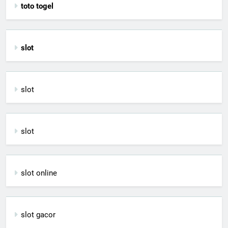
toto togel
slot
slot
slot
slot online
slot gacor