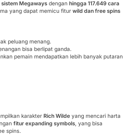
n
sistem Megaways
dengan
hingga 117.649 cara
ama yang dapat memicu fitur
wild dan free spins
yak peluang menang.
angan bisa berlipat ganda.
kan pemain mendapatkan lebih banyak putaran
nampilkan karakter
Rich Wilde
yang mencari harta
dengan
fitur expanding symbols
, yang bisa
e spins.