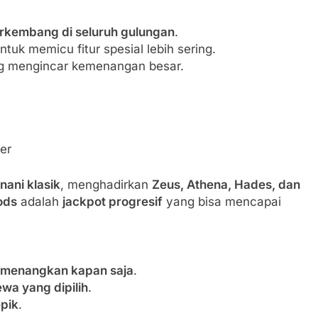
erkembang di seluruh gulungan
.
ntuk memicu fitur spesial lebih sering.
ng mengincar kemenangan besar.
ier
nani klasik
, menghadirkan
Zeus, Athena, Hades, dan
ods
adalah
jackpot progresif
yang bisa mencapai
 dimenangkan kapan saja
.
wa yang dipilih
.
epik
.