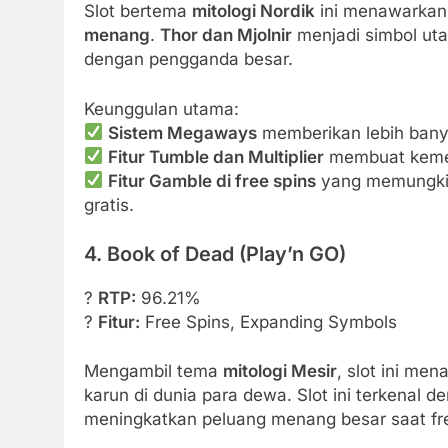
Slot bertema
mitologi Nordik
ini menawarka
menang
.
Thor dan Mjolnir
menjadi simbol ut
dengan pengganda besar.
Keunggulan utama:
Sistem Megaways
memberikan lebih ban
Fitur Tumble dan Multiplier
membuat kemen
Fitur Gamble di free spins
yang memungkin
gratis.
4. Book of Dead (Play’n GO)
?
RTP:
96.21%
?
Fitur:
Free Spins, Expanding Symbols
Mengambil tema
mitologi Mesir
, slot ini me
karun di dunia para dewa. Slot ini terkenal 
meningkatkan peluang menang besar saat fre