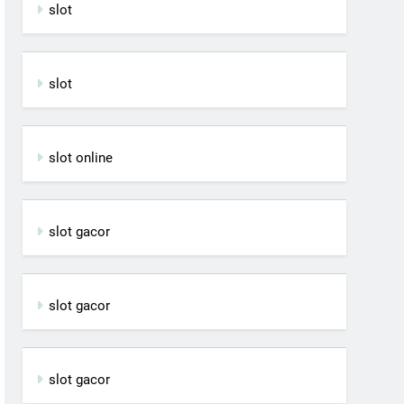
slot
slot
slot online
slot gacor
slot gacor
slot gacor