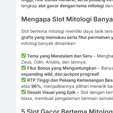
lengkap
slot gacor dengan tema mitologi
dan 
Mengapa Slot Mitologi Banya
Slot bertema mitologi memiliki daya tarik t
grafis yang memukau serta fitur permainan 
mitologi banyak dimainkan:
Tema yang Mendalam dan Seru
– Menghad
Zeus, Odin, Anubis, dan lainnya.
Fitur Bonus yang Menguntungkan
– Banya
expanding wild, dan jackpot progresif
.
RTP Tinggi dan Peluang Kemenangan Bes
atas
96%
, menjadikannya pilihan menarik ba
Desain Visual yang Epik
– Slot dengan tema
biasa, membuat pengalaman bermain semakin
5 Slot Gacor Bertema Mitolog