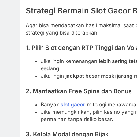
Strategi Bermain Slot Gacor 
Agar bisa mendapatkan hasil maksimal saat b
strategi yang bisa diterapkan:
1. Pilih Slot dengan RTP Tinggi dan Vola
Jika ingin kemenangan
lebih sering tet
sedang
.
Jika ingin
jackpot besar meski jarang
2. Manfaatkan Free Spins dan Bonus
Banyak
slot gacor
mitologi menawark
Jika memungkinkan, pilih kasino yan
permainan tanpa risiko besar.
3. Kelola Modal dengan Bijak