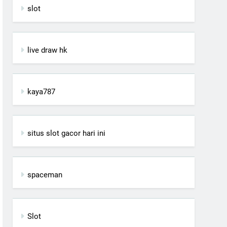
slot
live draw hk
kaya787
situs slot gacor hari ini
spaceman
Slot