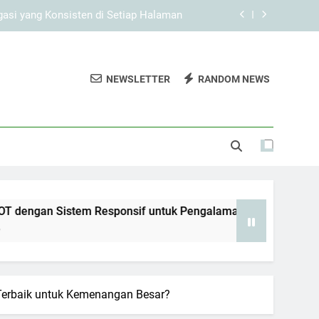
asi yang Konsisten di Setiap Halaman
untuk Pengalaman yang Lebih Nyaman
untuk Pengalaman yang Lebih Nyaman
NEWSLETTER
RANDOM NEWS
ntarmuka Bersih dan Mudah Dipahami
oleksi Mewah Yang Tahan Lama.
asi yang Konsisten di Setiap Halaman
untuk Pengalaman yang Lebih Nyaman
untuk Pengalaman yang Lebih Nyaman
stem Responsif untuk Pengalaman yang Lebih Nyaman
 Terbaik untuk Kemenangan Besar?